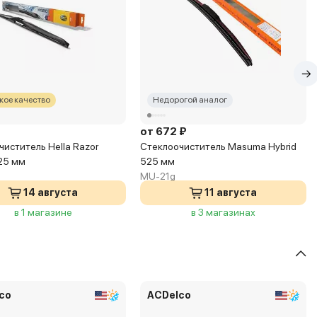
ое качество
Недорогой аналог
от 672 ₽
иститель Hella Razor
Стеклоочиститель Masuma Hybrid
525 мм
525 мм
MU-21g
14 августа
11 августа
в 1 магазине
в 3 магазинах
co
ACDelco