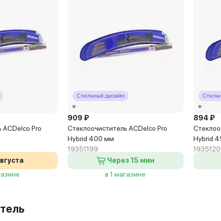
Стильный дизайн
Стиль
909 ₽
894 ₽
 ACDelco Pro
Стеклоочиститель ACDelco Pro
Стеклоо
Hybrid 400 мм
Hybrid 
19351199
1935120
августа
Через 15 мин
газине
в 1 магазине
тель