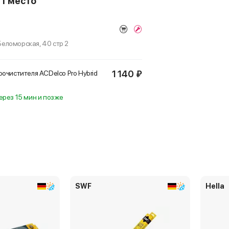
о
1 место
 Беломорская, 40 стр 2
1 140 ₽
очистителя ACDelco Pro Hybrid
ерез 15 мин и позже
SWF
Hella