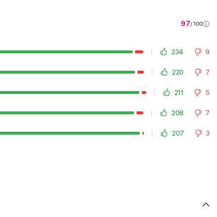
97
/ 100
234
9
220
7
211
5
208
7
207
3