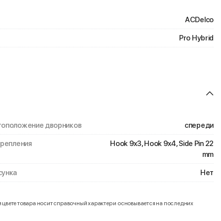
ACDelco
Pro Hybrid
оположение дворников
спереди
крепления
Hook 9x3, Hook 9x4, Side Pin 22
mm
унка
Нет
и цвете товара носит справочный характер и основывается на последних