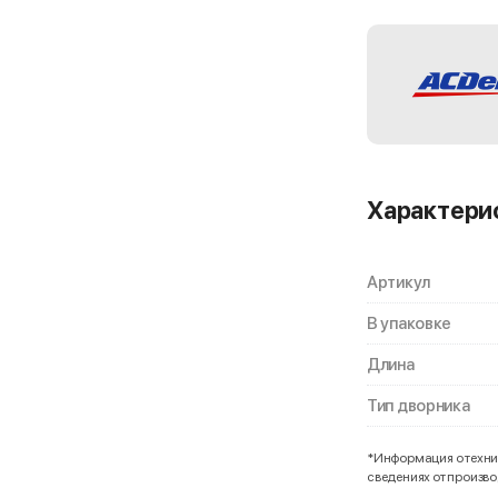
Характери
Артикул
В упаковке
Длина
Тип дворника
*Информация о технич
сведениях от произв