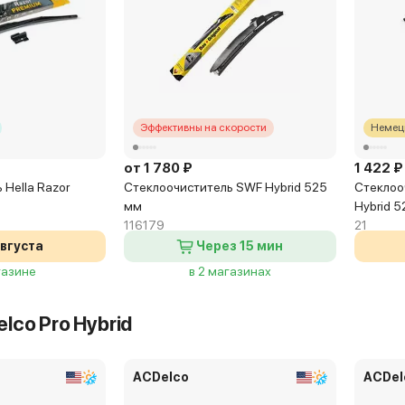
Эффективны на скорости
Немецк
от 1 780 ₽
1 422 ₽
 Hella Razor
Стеклоочиститель SWF Hybrid 525
Стеклооч
мм
Hybrid 
116179
21
августа
Через 15 мин
газине
в 2 магазинах
lco Pro Hybrid
ACDelco
ACDel