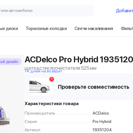
у или автомобилю
Добави
ые диски
Тормозные колодки
Свечи накаливания
Филь
ACDelco Pro Hybrid 193512
ный дизайн
щетка стеклоочистителя 525 мм
14 дней на возврат
?
Проверьте совместимость
Характеристики товара
Производитель
ACDelco
Серия
Pro Hybrid
Артикул
19351204