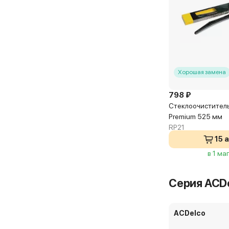
Хорошая замена
798 ₽
Стеклоочиститель
Premium 525 мм
RP21
15 
в 1 ма
Серия ACDe
ACDelco