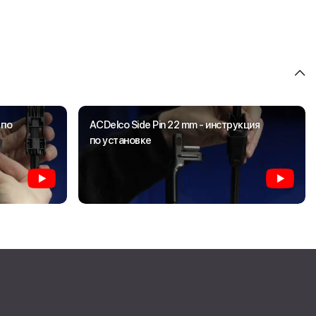
 по
ACDelco Side Pin 22 mm - инструкция
по установке