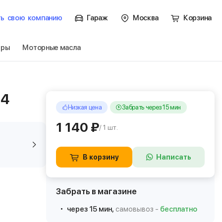
ть
свою
компанию
Гараж
Москва
Корзина
тры
Моторные масла
04
Низкая цена
Забрать через 15 мин
1 140 ₽
/ 1 шт.
В корзину
Написать
Забрать в магазине
через 15 мин,
самовывоз -
бесплатно