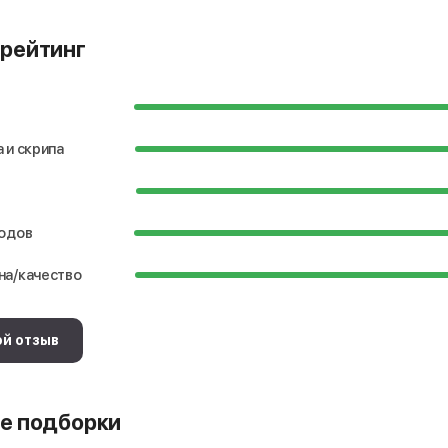
рейтинг
 и скрипа
водов
на/качество
ой отзыв
е подборки