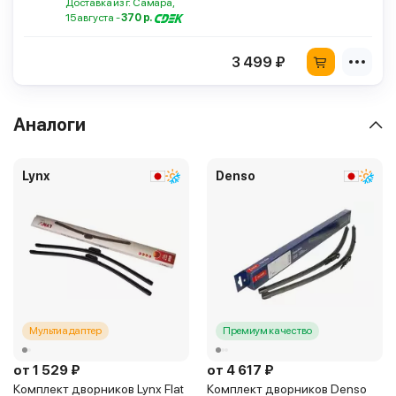
Доставка из г. Самара,
15 августа -
370 р.
3 499 ₽
Аналоги
Lynx
Denso
Мультиадаптер
Премиум качество
от 1 529 ₽
от 4 617 ₽
Комплект дворников Lynx Flat
Комплект дворников Denso