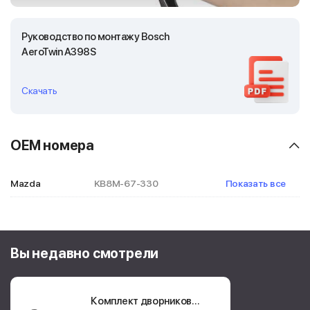
Руководство по монтажу Bosch
AeroTwin A398S
Скачать
OEM номера
Mazda
KB8M-67-330
Показать все
KD2W-67-330
Вы недавно смотрели
Комплект дворников