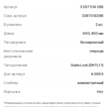
Артикул
3 397 014 398
Сокр. артикул
3397014398
В упаковке
2 шт.
Длина
600, 450 мм
Тип дворника
бескаркасный
Местоположение
спереди
дворников
Тип крепления
Guide Lock (DNTL1.1)
Доп. артикул
A 398 S
Спойлер
асимметричный
Форсунка
Нет
*Информация о технических характеристиках, комплекте поставки, стране