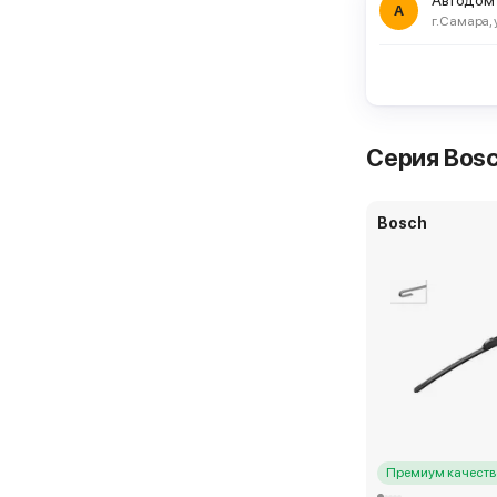
Автодом
А
г. Самара, 
СТО на Яр
г. Москва, ш 
Комплект дв
Серия Bosc
Доставка, 11 
Bosch
СТО на Ва
г. Москва, ш
Комплект дв
Премиум качеств