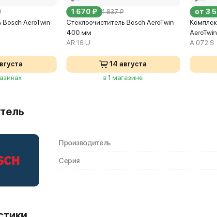
1 670 ₽
от 3 
₽
1 837 ₽
 Bosch AeroTwin
Стеклоочиститель Bosch AeroTwin
Комплек
400 мм
AeroTwi
AR 16 U
A 072 S
августа
14 августа
газинах
в 1 магазине
тель
Производитель
Серия
стики