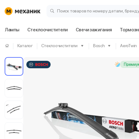
Поиск товаров по номеру детали, бренд
Лампы
Стеклоочистители
Свечи зажигания
Тормозн
Каталог
Стеклоочистители
Bosch
AeroTwin
Премиум