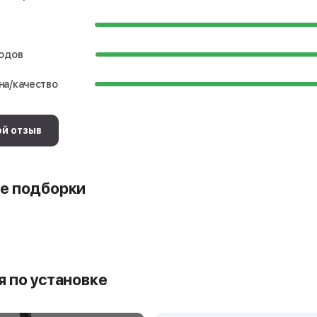
водов
на/качество
ой отзыв
е подборки
 по установке