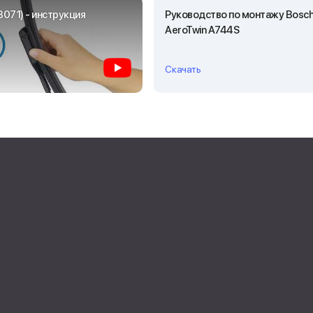
071) - инструкция
Руководство по монтажу Bosc
AeroTwin A744S
Скачать