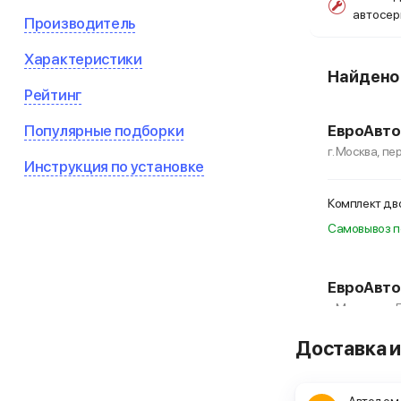
автосе
Производитель
Характеристики
Найден
Рейтинг
Популярные подборки
ЕвроАвто
г. Москва, пе
Инструкция по установке
Комплект дв
Самовывоз п
ЕвроАвто
г. Москва, ул
Доставка и
Комплект дв
Самовывоз п