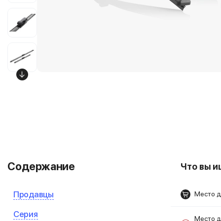
Содержание
Что вы 
Продавцы
Место д
Серия
Место д