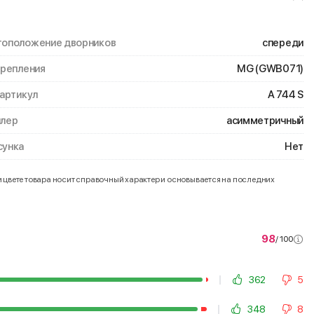
оположение дворников
спереди
крепления
MG (GWB071)
 артикул
A 744 S
лер
асимметричный
унка
Нет
и цвете товара носит справочный характер и основывается на последних
98
/ 100
362
5
348
8