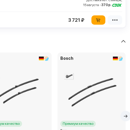
Доставка из г. Самара,
15 августа -
370 р.
3 721 ₽
Bosch
ум качество
Премиум качество