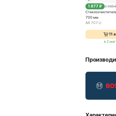
1 877 ₽
2 065 
Стеклоочиститель
700 мм
AR 707 U
11 
в 2 ма
Производи
Характери