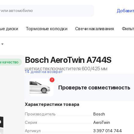
у или автомобилю
Добави
ые диски
Тормозные колодки
Свечи накаливания
Филь
Bosch AeroTwin A744S
 качество
щетки стеклоочистителя 600/425 мм
14 дней на возврат
?
Проверьте совместимость
Характеристики товара
Производитель
Bosch
Серия
AeroTwin
Артикул
3 397 014 744