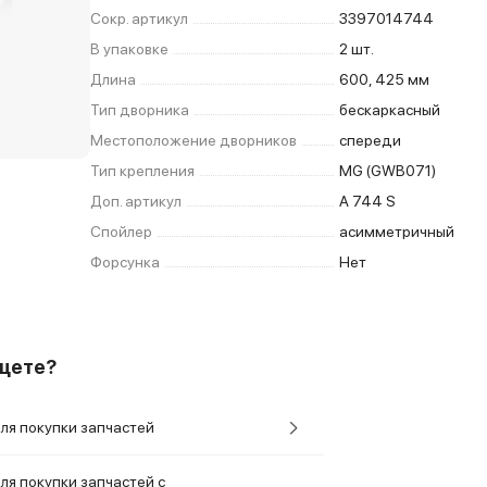
Сокр. артикул
3397014744
В упаковке
2 шт.
Длина
600, 425 мм
Тип дворника
бескаркасный
Местоположение дворников
спереди
Тип крепления
MG (GWB071)
Доп. артикул
A 744 S
Спойлер
асимметричный
Форсунка
Нет
ищете?
ля покупки запчастей
ля покупки запчастей с