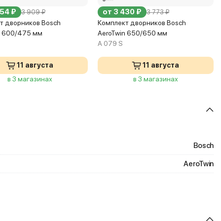
554 ₽
от 3 430 ₽
3 909 ₽
3 773 ₽
т дворников Bosch
Комплект дворников Bosch
n 600/475 мм
AeroTwin 650/650 мм
A 079 S
11 августа
11 августа
в 3 магазинах
в 3 магазинах
Bosch
AeroTwin