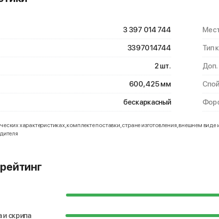
3 397 014 744
Мест
3397014744
Тип 
2 шт.
Доп.
600, 425 мм
Спой
бескаркасный
Форс
еских характеристиках, комплекте поставки, стране изготовления, внешнем виде 
одителя
рейтинг
 и скрипа