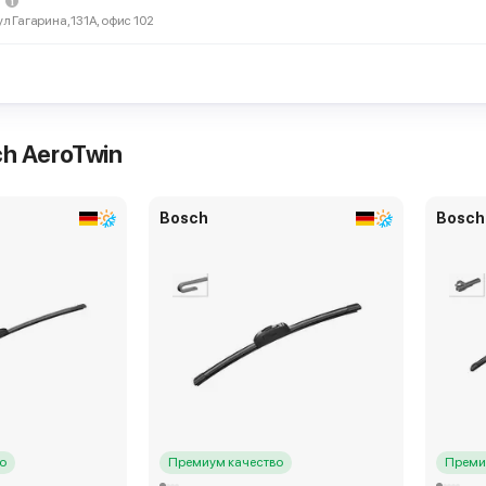
ул Гагарина, 131А, офис 102
ославском, 59
Ярославское, 59
4 539 ₽
орников Bosch AeroTwin
A744S
h AeroTwin
августа - 195 р.
Bosch
Bosch
ршавском, 170Г
 Варшавское, 170Г
5 135 ₽
орников Bosch AeroTwin
A744S
о
Премиум качество
Преми