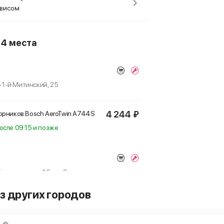
рвисом
о
4 места
р 1-й Митинский, 25
4 244 ₽
орников Bosch AeroTwin
A744S
осле 09:15 и позже
 Беломорская, 40 стр 2
з других городов
4 244 ₽
орников Bosch AeroTwin
A744S
осле 09:15 и позже