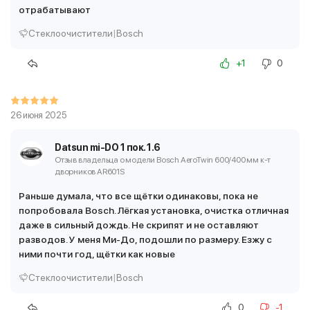
отрабатывают
Стеклоочистители
|
Bosch
+1
0
26 июня 2025
Datsun mi-DO 1 пок. 1.6
Отзыв владельца о модели Bosch AeroTwin 600/400 мм
к-т
дворников AR601S
Раньше думала, что все щётки одинаковы, пока не
попробовала Bosch. Лёгкая установка, очистка отличная
даже в сильный дождь. Не скрипят и не оставляют
разводов. У меня Ми-До, подошли по размеру. Езжу с
ними почти год, щётки как новые
Стеклоочистители
|
Bosch
0
-1