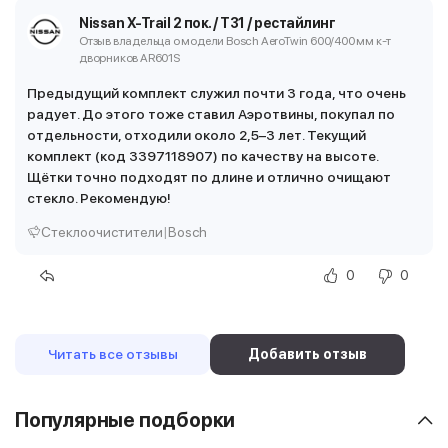
Nissan X-Trail 2 пок. / T31 / рестайлинг
Отзыв владельца о модели Bosch AeroTwin 600/400 мм
к-т
дворников AR601S
Предыдущий комплект служил почти 3 года, что очень
радует. До этого тоже ставил Аэротвины, покупал по
отдельности, отходили около 2,5–3 лет. Текущий
комплект (код 3397118907) по качеству на высоте.
Щётки точно подходят по длине и отлично очищают
стекло. Рекомендую!
Стеклоочистители
|
Bosch
0
0
Читать все отзывы
Добавить отзыв
Популярные подборки