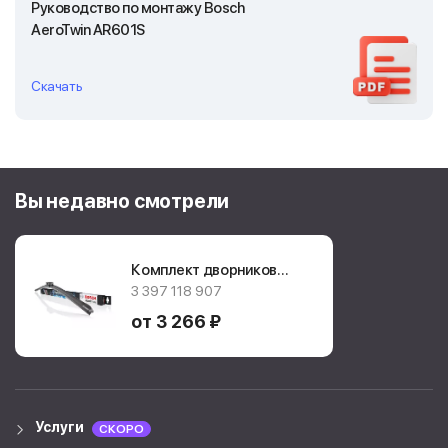
Руководство по монтажу Bosch
AeroTwin AR601S
Скачать
Вы недавно смотрели
Комплект дворников
Bosch AeroTwin
3 397 118 907
AR601S
от 3 266 ₽
Услуги
СКОРО