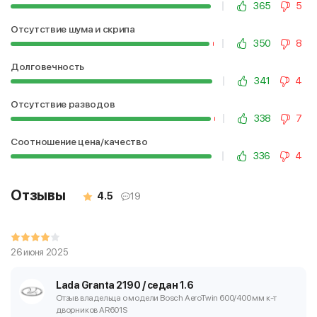
365
5
Отсутствие шума и скрипа
350
8
Долговечность
341
4
Отсутствие разводов
338
7
Соотношение цена/качество
336
4
Отзывы
4.5
19
26 июня 2025
Lada Granta 2190 / седан 1.6
Отзыв владельца о модели Bosch AeroTwin 600/400 мм
к-т
дворников AR601S