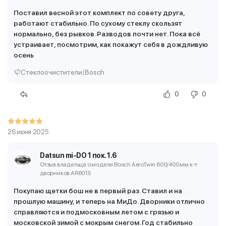
Поставил весной этот комплект по совету друга,
работают стабильно. По сухому стеклу скользят
нормально, без рывков. Разводов почти нет. Пока всё
устраивает, посмотрим, как покажут себя в дождливую
осень
Стеклоочистители
|
Bosch
0
0
26 июня 2025
Datsun mi-DO 1 пок. 1.6
Отзыв владельца о модели Bosch AeroTwin 600/400 мм
к-т
дворников AR601S
Покупаю щетки бош не в первый раз. Ставил и на
прошлую машину, и теперь на МиДо. Дворники отлично
справляются и подмосковным летом с грязью и
московской зимой с мокрым снегом. Год стабильно