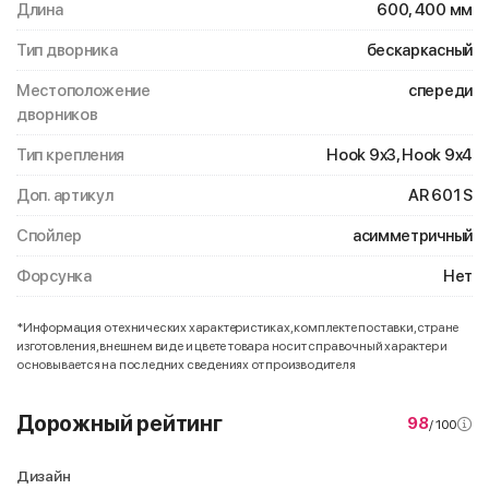
Длина
600, 400 мм
Тип дворника
бескаркасный
Местоположение
спереди
дворников
Тип крепления
Hook 9x3, Hook 9x4
Доп. артикул
AR 601 S
Спойлер
асимметричный
Форсунка
Нет
*Информация о технических характеристиках, комплекте поставки, стране
изготовления, внешнем виде и цвете товара носит справочный характер и
основывается на последних сведениях от производителя
Дорожный рейтинг
98
/ 100
Дизайн