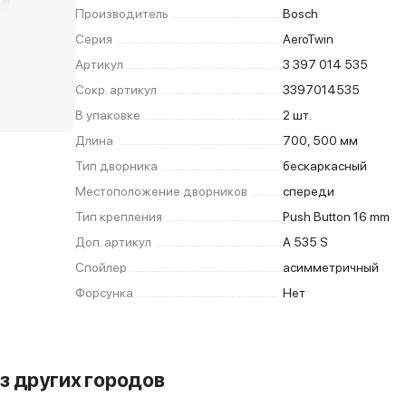
Производитель
Bosch
Серия
AeroTwin
Артикул
3 397 014 535
Сокр. артикул
3397014535
В упаковке
2 шт.
Длина
700, 500 мм
Тип дворника
бескаркасный
Местоположение дворников
спереди
Тип крепления
Push Button 16 mm
Доп. артикул
A 535 S
Спойлер
асимметричный
Форсунка
Нет
з других городов