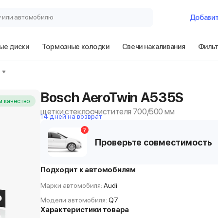
у или автомобилю
Добави
ые диски
Тормозные колодки
Свечи накаливания
Филь
Bosch AeroTwin A535S
 качество
щетки стеклоочистителя 700/500 мм
14 дней на возврат
?
Проверьте совместимость
Подходит к автомобилям
Марки автомобиля:
Audi
Модели автомобиля:
Q7
Характеристики товара