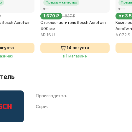
о
Премиум качество
Преми
1 670 ₽
от 3 
₽
1 837 ₽
 Bosch AeroTwin
Стеклоочиститель Bosch AeroTwin
Комплек
400 мм
AeroTwi
AR 16 U
A 072 S
августа
14 августа
газинах
в 1 магазине
тель
Производитель
Серия