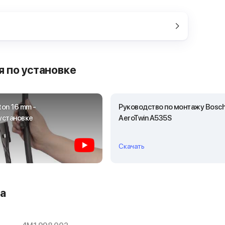
 по установке
ton 16 mm -
Руководство по монтажу Bosc
установке
AeroTwin A535S
Скачать
а