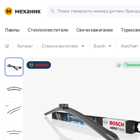
Поиск товаров по номеру детали, бренд
Лампы
Стеклоочистители
Свечи зажигания
Тормозн
Каталог
Стеклоочистители
Bosch
AeroTwin
Премиум