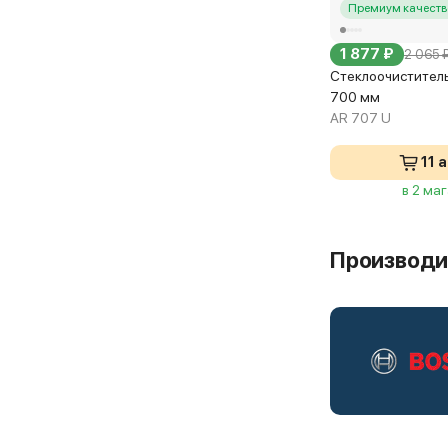
Премиум качеств
1 877 ₽
2 065 
Стеклоочиститель
700 мм
AR 707 U
11 
в 2 ма
Производи