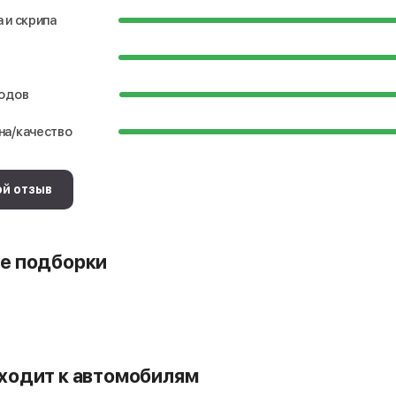
 и скрипа
водов
на/качество
ой отзыв
е подборки
ходит к автомобилям