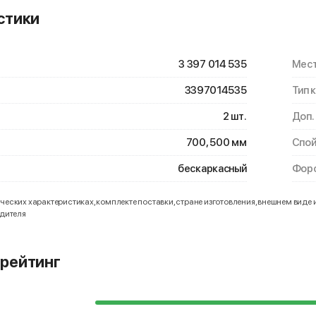
стики
3 397 014 535
Мест
3397014535
Тип 
2 шт.
Доп.
700, 500 мм
Спой
бескаркасный
Форс
еских характеристиках, комплекте поставки, стране изготовления, внешнем виде 
одителя
рейтинг