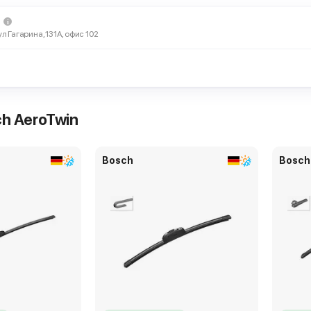
ул Гагарина, 131А, офис 102
h AeroTwin
Bosch
Bosch