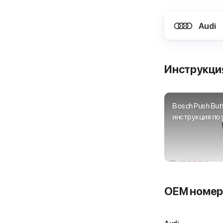
Audi
Инструкция
Bosch Push But
инструкция по 
OEM номер