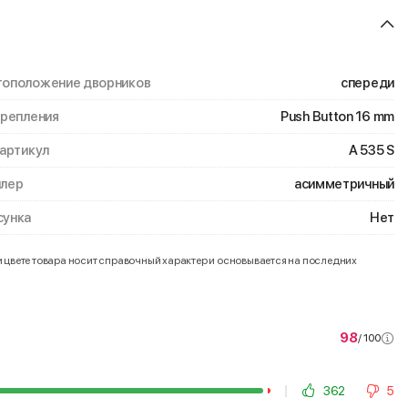
оположение дворников
спереди
крепления
Push Button 16 mm
 артикул
A 535 S
лер
асимметричный
унка
Нет
и цвете товара носит справочный характер и основывается на последних
98
/ 100
362
5