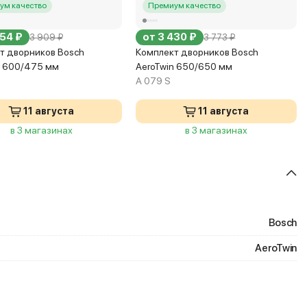
ум качество
Премиум качество
554 ₽
от 3 430 ₽
3 909 ₽
3 773 ₽
т дворников Bosch
Комплект дворников Bosch
n 600/475 мм
AeroTwin 650/650 мм
A 079 S
11 августа
11 августа
в 3 магазинах
в 3 магазинах
Bosch
AeroTwin