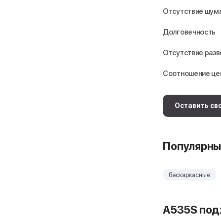
Отсутствие шума
Долговечность
Отсутствие раз
Соотношение це
Оставить св
Популярны
бескаркасные
A535S под