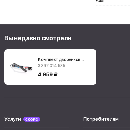
Audi
Вы недавно смотрели
Комплект дворников
Bosch AeroTwin
3 397 014 535
A535S
4 959 ₽
Услуги
Потребителям
СКОРО