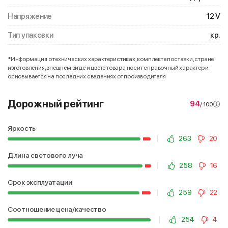
Напряжение
12 V
Тип упаковки
кр.
*Информация о технических характеристиках, комплекте поставки, стране
изготовления, внешнем виде и цвете товара носит справочный характер и
основывается на последних сведениях от производителя
Дорожный рейтинг
94
/ 100
Яркость
263
20
Длина светового луча
258
16
Срок эксплуатации
259
22
Соотношение цена/качество
254
4