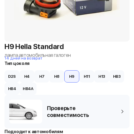
H9 Hella Standard
лампа автомобильная галоген
14 дней на возврат
Тип цоколя
D2S
H4
H7
H8
H9
H11
H13
HB3
HB4
HB4A
Проверьте
совместимость
Подходит к автомобилям