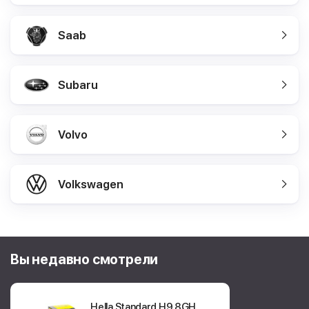
Saab
Subaru
Volvo
Volkswagen
Вы недавно смотрели
Hella Standard H9
8GH