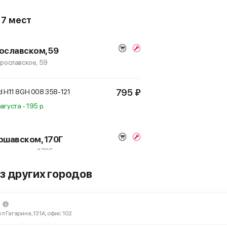
о
7 мест
ославском, 59
Ярославское, 59
795 ₽
d H11
8GH 008 358-121
вгуста - 195 р.
ршавском, 170Г
 Варшавское, 170Г
з других городов
795 ₽
d H11
8GH 008 358-121
ул Гагарина, 131А, офис 102