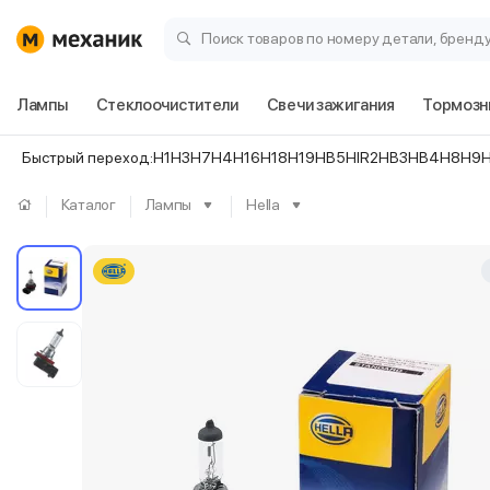
Поиск товаров по номеру детали, бренд
Лампы
Стеклоочистители
Свечи зажигания
Тормозн
Быстрый переход:
H1
H3
H7
H4
H16
H18
H19
HB5
HIR2
HB3
HB4
H8
H9
Каталог
Лампы
Hella