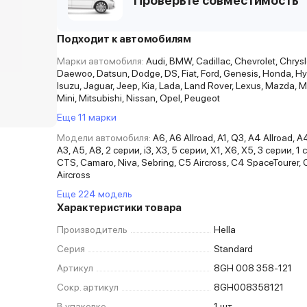
Проверьте совместимость
Подходит к автомобилям
Марки автомобиля:
Audi, BMW, Cadillac, Chevrolet, Chrysle
Daewoo, Datsun, Dodge, DS, Fiat, Ford, Genesis, Honda, Hyun
Isuzu, Jaguar, Jeep, Kia, Lada, Land Rover, Lexus, Mazda,
Mini, Mitsubishi, Nissan, Opel, Peugeot
Еще 11 марки
Модели автомобиля:
A6, A6 Allroad, A1, Q3, A4 Allroad, A
A3, A5, A8, 2 серии, i3, X3, 5 серии, X1, X6, X5, 3 серии, 1
CTS, Camaro, Niva, Sebring, C5 Aircross, C4 SpaceTourer,
Aircross
Еще 224 модель
Характеристики товара
Производитель
Hella
Серия
Standard
Артикул
8GH 008 358-121
Сокр. артикул
8GH008358121
В упаковке
1 шт.