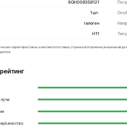
8GH008358121
Потр
1 шт.
Особ
галоген
Нап
H11
Тип 
еских характеристиках, комплекте поставки, стране изготовления, внешнем виде 
одителя
рейтинг
 луча
ии
на/качество