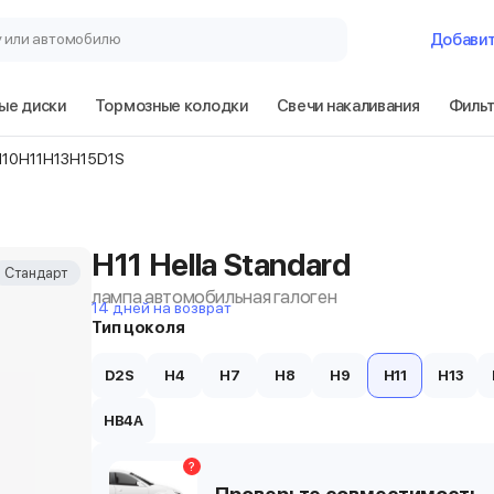
у или автомобилю
Добави
ые диски
Тормозные колодки
Свечи накаливания
Филь
H10
H11
H13
H15
D1S
H11 Hella Standard
Стандарт
лампа автомобильная галоген
14 дней на возврат
Тип цоколя
D2S
H4
H7
H8
H9
H11
H13
HB4A
?