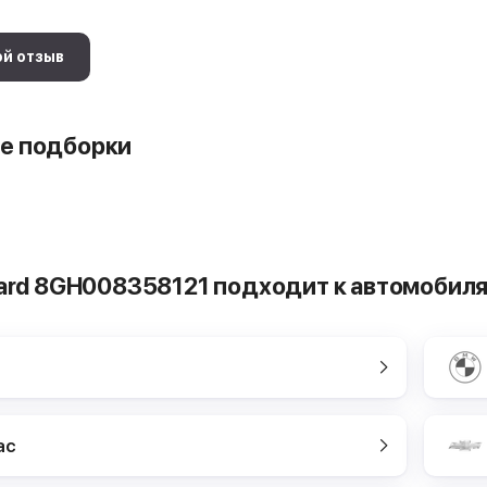
ой отзыв
е подборки
dard 8GH008358121 подходит к автомобил
ac