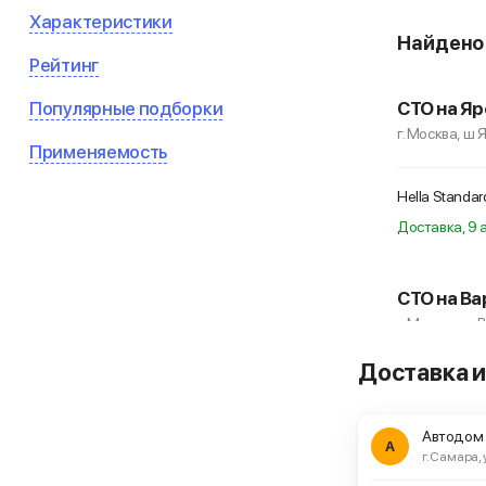
Характеристики
Найден
Рейтинг
Популярные подборки
СТО на Яр
г. Москва, ш 
Применяемость
Hella Standar
Доставка, 9 а
СТО на Ва
г. Москва, ш
Доставка и
Hella Standar
Автодом
А
г. Самара, 
ЕвроАвто