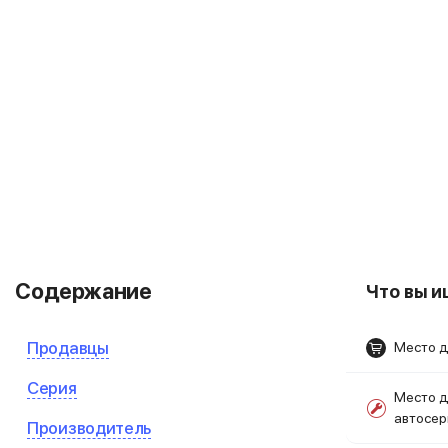
Содержание
Что вы 
Продавцы
Место д
Серия
Место д
автосе
Производитель