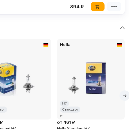
894 ₽
Hella
H7
арт
Стандарт
 ₽
от 461 ₽
andard H4
Hella Standard H7