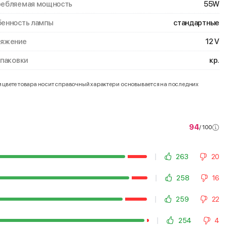
ебляемая мощность
55W
енность лампы
стандартные
ряжение
12 V
упаковки
кр.
и цвете товара носит справочный характер и основывается на последних
94
/ 100
263
20
258
16
259
22
254
4