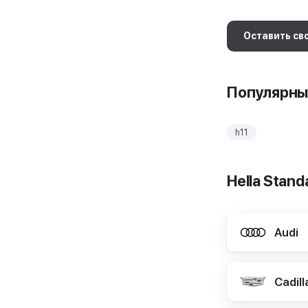
Оставить св
Популярны
h11
Hella Stan
Audi
Cadill