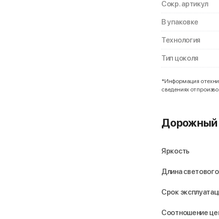
Сокр. артикул
В упаковке
Технология
Тип цоколя
*Информация о технич
сведениях от произв
Дорожный 
Яркость
Длина светового
Срок эксплуатац
Соотношение це