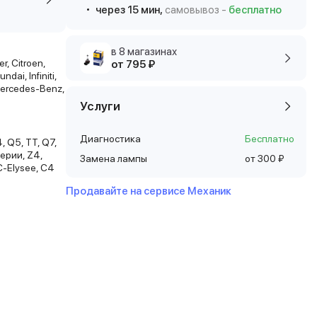
через 15 мин,
самовывоз -
бесплатно
в 8 магазинах
r, Citroen,
от 795 ₽
dai, Infiniti,
 Mercedes-Benz,
Услуги
Диагностика
Бесплатно
4, Q5, TT, Q7,
 серии, Z4,
Замена лампы
от 300 ₽
 C-Elysee, C4
Продавайте на сервисе Механик