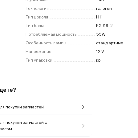
Технология
галоген
Тип цоколя
H11
Тип базы
PGJ19-2
Потребляемая мощность
55W
Особенность лампы
стандартные
Напряжение
12 V
Тип упаковки
кр.
ищете?
ля покупки запчастей
ля покупки запчастей с
рвисом