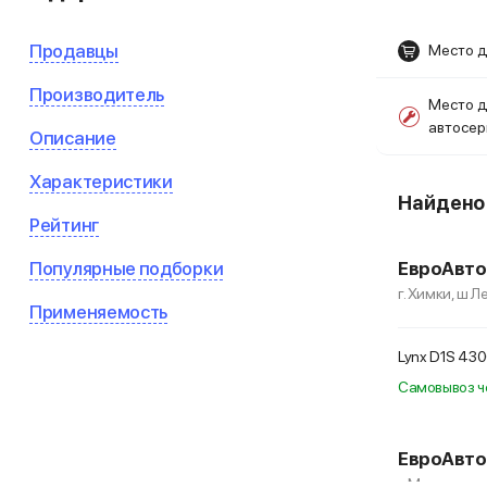
Продавцы
Место д
Производитель
Место д
автосе
Описание
Характеристики
Найден
Рейтинг
Популярные подборки
ЕвроАвто
г. Химки, ш 
Применяемость
Lynx D1S 43
Самовывоз ч
ЕвроАвто
г. Москва, пе