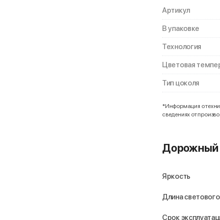
Артикул
В упаковке
Технология
Цветовая темпе
Тип цоколя
*Информация о технич
сведениях от произв
Дорожный 
Яркость
Длина светового
Срок эксплуатац