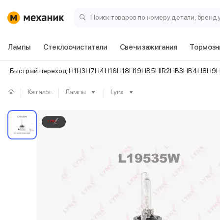
Поиск товаров по номеру детали, бренд
Лампы
Стеклоочистители
Свечи зажигания
Тормозн
Быстрый переход:
H1
H3
H7
H4
H16
H18
H19
HB5
HIR2
HB3
HB4
H8
H9
Каталог
Лампы
Lynx