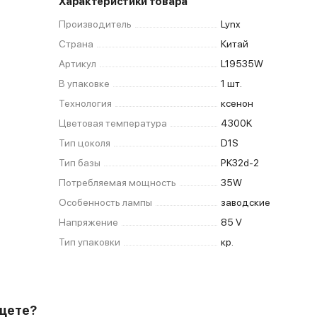
Характеристики товара
Производитель
Lynx
Страна
Китай
Артикул
L19535W
В упаковке
1 шт.
Технология
ксенон
Цветовая температура
4300K
Тип цоколя
D1S
Тип базы
PK32d-2
Потребляемая мощность
35W
Особенность лампы
заводские
Напряжение
85 V
Тип упаковки
кр.
ищете?