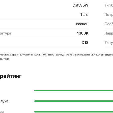
L19535W
Тип 
1 шт.
Потр
ксенон
Особ
ратура
4300K
Нап
D1S
Тип 
еских характеристиках, комплекте поставки, стране изготовления, внешнем виде 
одителя
рейтинг
 луча
ии