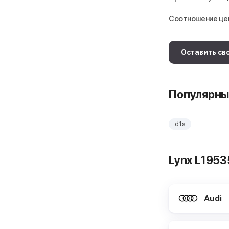
Соотношение це
Оставить св
Популярны
d1s
Lynx L195
Audi