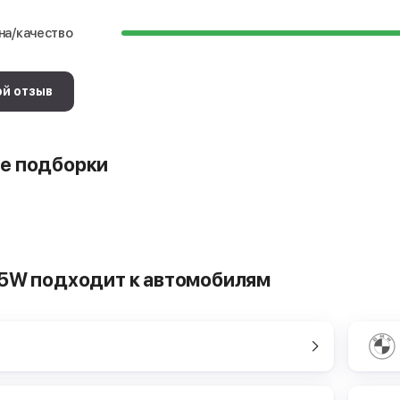
на/качество
ой отзыв
е подборки
35W подходит к автомобилям