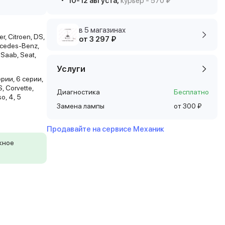
10-12 августа,
курьер - 570 ₽
в 5 магазинах
r, Citroen, DS,
от 3 297 ₽
ercedes-Benz,
 Saab, Seat,
Услуги
ерии, 6 серии,
, Corvette,
Диагностика
Бесплатно
o, 4, 5
Замена лампы
от 300 ₽
Продавайте на сервисе Механик
жное