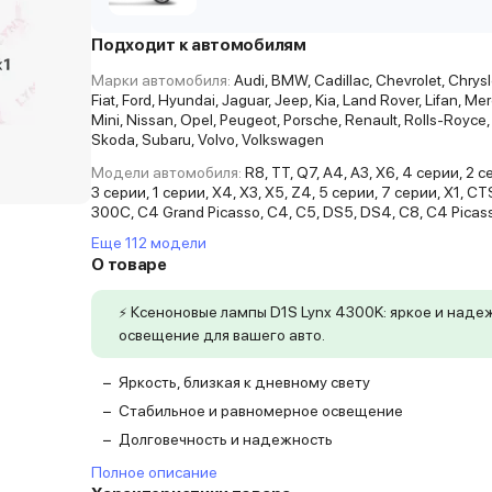
Подходит к автомобилям
Марки автомобиля:
Audi, BMW, Cadillac, Chevrolet, Chrysle
Fiat, Ford, Hyundai, Jaguar, Jeep, Kia, Land Rover, Lifan, M
Mini, Nissan, Opel, Peugeot, Porsche, Renault, Rolls-Royce,
Skoda, Subaru, Volvo, Volkswagen
Модели автомобиля:
R8, TT, Q7, A4, A3, X6, 4 серии, 2 с
3 серии, 1 серии, X4, X3, X5, Z4, 5 серии, 7 серии, X1, CTS
300C, C4 Grand Picasso, C4, C5, DS5, DS4, C8, C4 Picass
Еще 112 модели
О товаре
Ксеноновые лампы D1S Lynx 4300K: яркое и наде
⚡
освещение для вашего авто.
−
Яркость, близкая к дневному свету
−
Стабильное и равномерное освещение
−
Долговечность и надежность
Полное описание