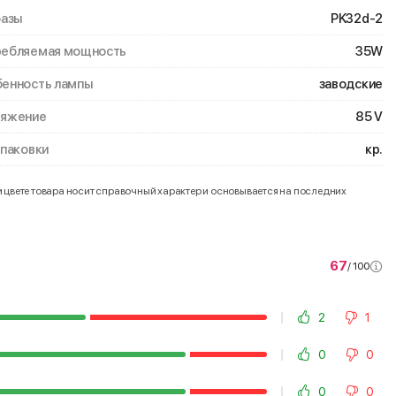
базы
PK32d-2
ебляемая мощность
35W
енность лампы
заводские
ряжение
85 V
упаковки
кр.
и цвете товара носит справочный характер и основывается на последних
67
/ 100
2
1
0
0
0
0