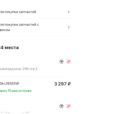
ля покупки запчастей
ля покупки запчастей с
рвисом
о
4 места
Ленинградское, 29А стр 2
3 297 ₽
00k
L19535W
ерез 15 мин и позже
р 1-й Митинский, 25