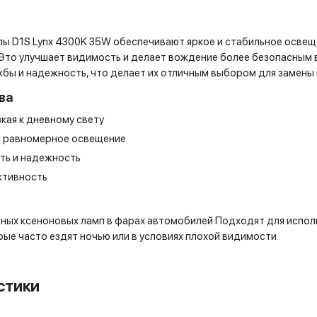
ы D1S Lynx 4300K 35W обеспечивают яркое и стабильное освеще
 Это улучшает видимость и делает вождение более безопасным 
жбы и надежность, что делает их отличным выбором для замены
ва
зкая к дневному свету
и равномерное освещение
ть и надежность
тивность
ных ксеноновых ламп в фарах автомобилей Подходят для исполь
рые часто ездят ночью или в условиях плохой видимости
стики