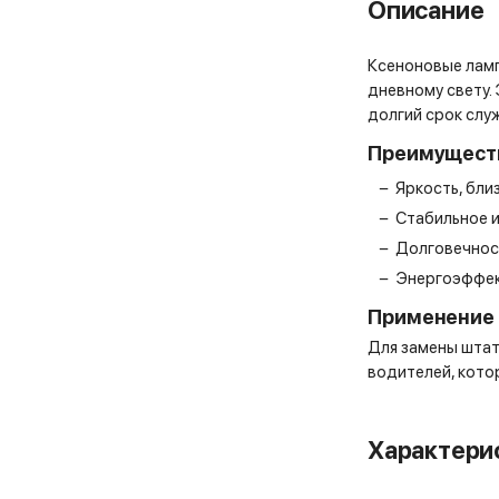
Описание
Ксеноновые ламп
дневному свету.
долгий срок слу
Преимущест
−
Яркость, бли
−
Стабильное 
−
Долговечнос
−
Энергоэффек
Применение
Для замены штат
водителей, кото
Характери