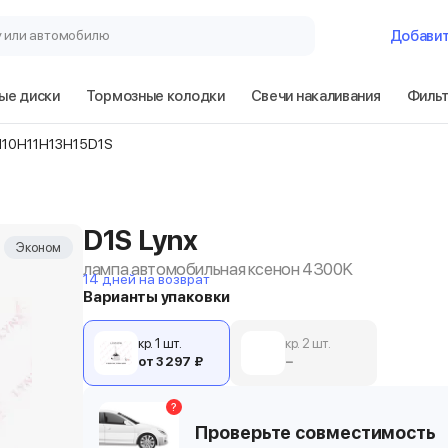
у или автомобилю
Добави
ые диски
Тормозные колодки
Свечи накаливания
Филь
H10
H11
H13
H15
D1S
D1S Lynx
Эконом
лампа автомобильная ксенон 4300K
14 дней на возврат
Варианты упаковки
кр. 1 шт.
кр. 2 шт.
от 3 297 ₽
−
?
Проверьте совместимость