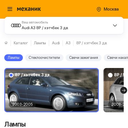
Москва
Ваш автомобиль
Audi A3 8P / хэтчбек 3 дв.
Каталог
Лампы
Audi
A3
8P / хэтчбек 3 дв.
Лампы
Стеклоочистители
Свечи зажигания
Свечи нака
8P / хэтчбек 3 дв.
8P / S
2003-2005
2008-20
Лампы