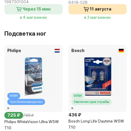
1987301004
6418-02B
Через 15 мин
11 августа
в 4 магазинах
в 3 магазинах
Подсветка ног
Philips
Bosch
W5W
W5W
Чуть белее заводских
Увеличен срок службы
436 ₽
725 ₽
798 ₽
Bosch Long Life Daytime W5W
Philips WhiteVision Ultra W5W
T10
T10