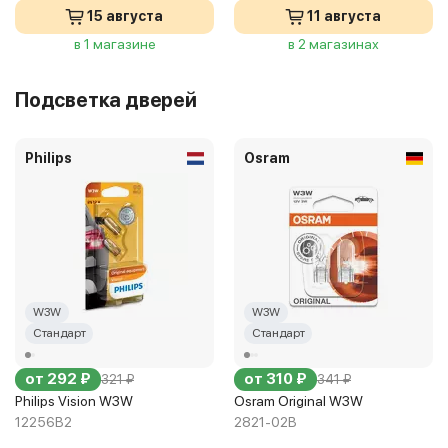
15 августа
11 августа
в 1 магазине
в 2 магазинах
Подсветка дверей
Philips
Osram
W3W
W3W
Стандарт
Стандарт
от 292 ₽
от 310 ₽
321 ₽
341 ₽
Philips Vision W3W
Osram Original W3W
12256B2
2821-02B