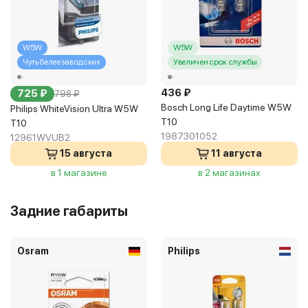
W5W
W5W
Чуть белее заводских
Увеличен срок службы
436 ₽
725 ₽
798 ₽
Bosch Long Life Daytime W5W
Philips WhiteVision Ultra W5W
T10
T10
1987301052
12961WVUB2
15 августа
11 августа
в 1 магазине
в 2 магазинах
Задние габариты
Osram
Philips