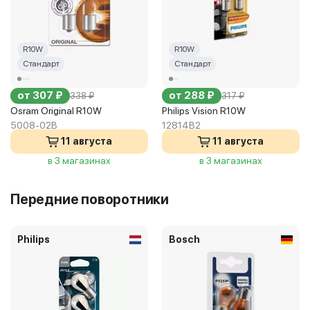
R10W
R10W
Стандарт
Стандарт
от 307 ₽
от 288 ₽
338 ₽
317 ₽
Osram Original R10W
Philips Vision R10W
5008-02B
12814B2
11 августа
11 августа
в 3 магазинах
в 3 магазинах
Передние поворотники
Philips
Bosch