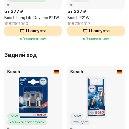
от 377 ₽
от 327 ₽
Bosch Long Life Daytime P21W
Bosch P21W
1987301050
1987301017
11 августа
11 августа
в 3 магазинах
в 3 магазинах
Задний ход
Bosch
Bosch
P21W
P21W
Увеличен срок службы
Стандарт