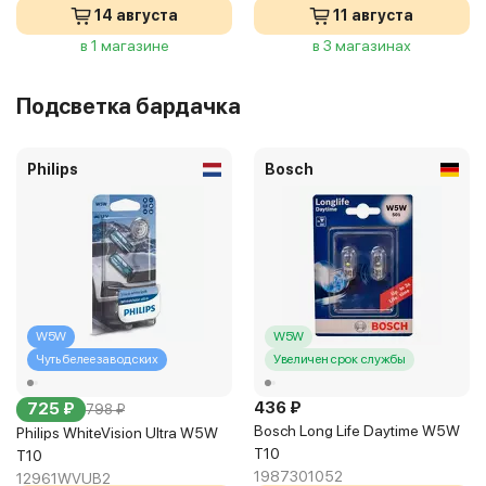
14 августа
11 августа
в 1 магазине
в 3 магазинах
Подсветка бардачка
Philips
Bosch
W5W
W5W
Чуть белее заводских
Увеличен срок службы
436 ₽
725 ₽
798 ₽
Bosch Long Life Daytime W5W
Philips WhiteVision Ultra W5W
T10
T10
1987301052
12961WVUB2