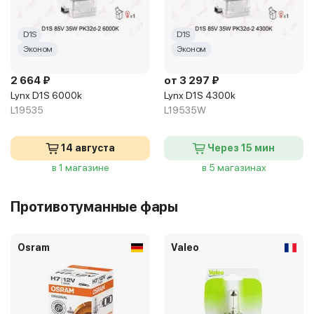
D1S
D1S
Эконом
Эконом
2 664 ₽
от 3 297 ₽
Lynx D1S 6000k
Lynx D1S 4300k
L19535
L19535W
14 августа
Через 15 мин
в 1 магазине
в 5 магазинах
Противотуманные фары
Osram
Valeo