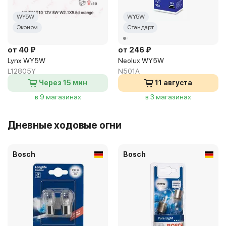
WY5W
WY5W
Эконом
Стандарт
от 40 ₽
от 246 ₽
Lynx WY5W
Neolux WY5W
L12805Y
N501A
Через 15 мин
11 августа
в 9 магазинах
в 3 магазинах
Дневные ходовые огни
Bosch
Bosch