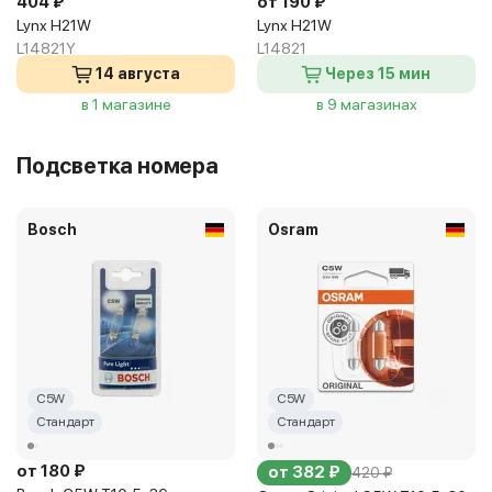
404 ₽
от 190 ₽
Lynx H21W
Lynx H21W
L14821Y
L14821
14 августа
Через 15 мин
в 1 магазине
в 9 магазинах
Подсветка номера
Bosch
Osram
C5W
C5W
Стандарт
Стандарт
от 180 ₽
от 382 ₽
420 ₽