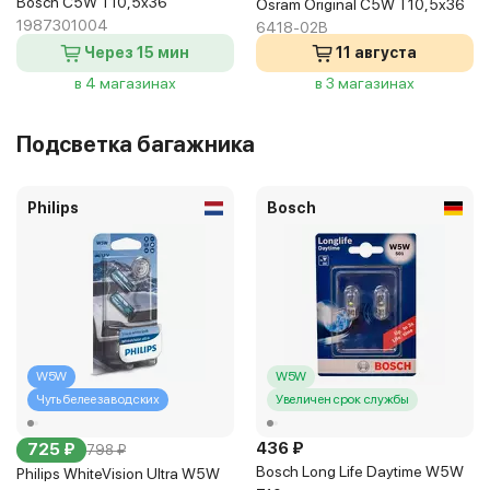
Bosch C5W T10,5x36
Osram Original C5W T10,5x36
1987301004
6418-02B
Через 15 мин
11 августа
в 4 магазинах
в 3 магазинах
Подсветка багажника
Philips
Bosch
W5W
W5W
Чуть белее заводских
Увеличен срок службы
436 ₽
725 ₽
798 ₽
Bosch Long Life Daytime W5W
Philips WhiteVision Ultra W5W