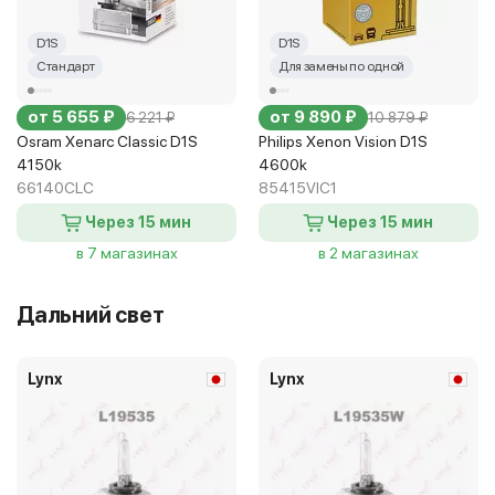
D1S
D1S
Стандарт
Для замены по одной
от 5 655 ₽
от 9 890 ₽
6 221 ₽
10 879 ₽
Osram Xenarc Classic D1S
Philips Xenon Vision D1S
4150k
4600k
66140CLC
85415VIC1
Через 15 мин
Через 15 мин
в 7 магазинах
в 2 магазинах
Дальний свет
Lynx
Lynx