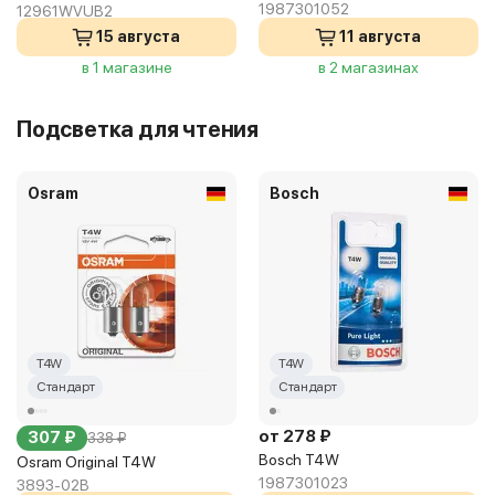
1987301052
12961WVUB2
15 августа
11 августа
в 1 магазине
в 2 магазинах
Подсветка для чтения
Osram
Bosch
T4W
T4W
Стандарт
Стандарт
от 278 ₽
307 ₽
338 ₽
Bosch T4W
Osram Original T4W
1987301023
3893-02B