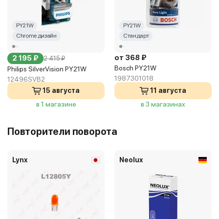
PY21W
PY21W
Chrome дизайн
Стандарт
от 368 ₽
2 195 ₽
2 415 ₽
Bosch PY21W
Philips SilverVision PY21W
1987301018
12496SVB2
15 августа
11 августа
в 1 магазине
в 3 магазинах
Повторители поворота
Lynx
Neolux