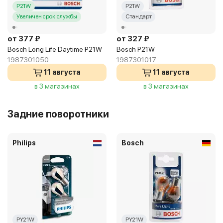
P21W
P21W
Увеличен срок службы
Стандарт
от 377 ₽
от 327 ₽
Bosch Long Life Daytime P21W
Bosch P21W
1987301050
1987301017
11 августа
11 августа
в 3 магазинах
в 3 магазинах
Задние поворотники
Philips
Bosch
PY21W
PY21W