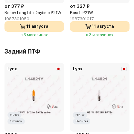
от 377 ₽
от 327 ₽
Bosch Long Life Daytime P21W
Bosch P21W
1987301050
1987301017
11 августа
11 августа
в 3 магазинах
в 3 магазинах
Задний ПТФ
Lynx
Lynx
H21W
H21W
Эконом
Эконом