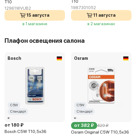
T10
T10
1987301052
12961WVUB2
15 августа
11 августа
в 1 магазине
в 2 магазинах
Плафон освещения салона
Bosch
Osram
C5W
C5W
Стандарт
Стандарт
от 180 ₽
от 382 ₽
420 ₽
Bosch C5W T10,5x36
Osram Original C5W T10,5x36