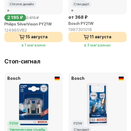
Chrome дизайн
Стандарт
от 368 ₽
2 195 ₽
2 415 ₽
Bosch PY21W
Philips SilverVision PY21W
1987301018
12496SVB2
15 августа
11 августа
в 1 магазине
в 3 магазинах
Стоп-сигнал
Bosch
Bosch
P21W
P21W
Увеличен срок службы
Стандарт