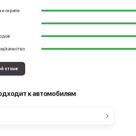
 и скрипа
водов
на/качество
ой отзыв
одходит к автомобилям
a