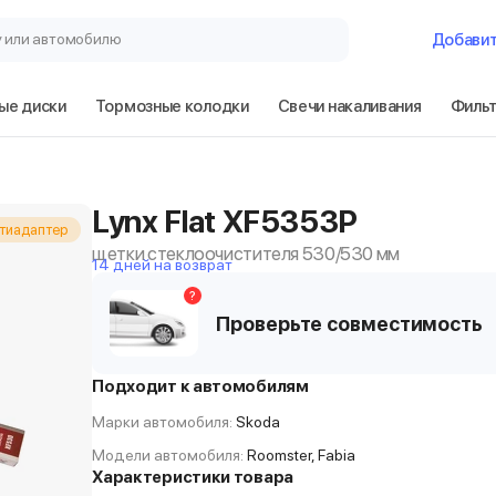
у или автомобилю
Добави
ые диски
Тормозные колодки
Свечи накаливания
Филь
Lynx Flat XF5353P
тиадаптер
щетки стеклоочистителя 530/530 мм
14 дней на возврат
?
Проверьте совместимость
Подходит к автомобилям
Марки автомобиля:
Skoda
Модели автомобиля:
Roomster, Fabia
Характеристики товара