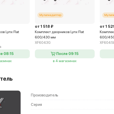
Мультиадаптер
Мульт
от 1 518 ₽
от 1 52
в Lynx Flat
Комплект дворников Lynx Flat
Комплект
600/430 мм
600/45
XF6043G
XF6045
а
е 08:15
После 09:15
газинах
в 4 магазинах
тель
Производитель
Серия