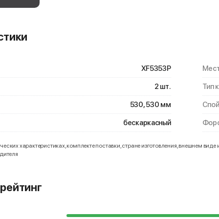
стики
XF5353P
Мест
2 шт.
Тип 
530, 530 мм
Спой
бескаркасный
Форс
еских характеристиках, комплекте поставки, стране изготовления, внешнем виде 
одителя
рейтинг