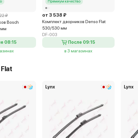
о
Премиум качество
от 3 538 ₽
22 ₽
Комплект дворников Denso Flat
ков Bosch
530/530 мм
 мм
DF-003
е 08:15
После 09:15
газинах
в 3 магазинах
Flat
Lynx
Lynx