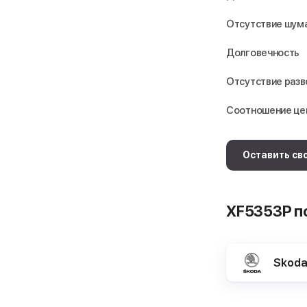
Отсутствие шума
Долговечность
Отсутствие раз
Соотношение це
Оставить св
XF5353P п
Skod