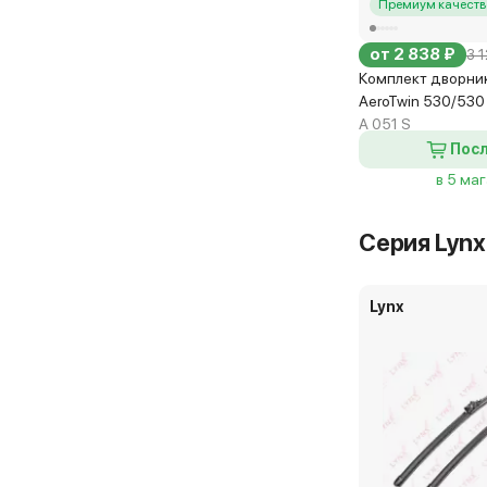
Премиум качеств
от 2 838 ₽
3 1
Комплект дворни
AeroTwin 530/530
A 051 S
Посл
в 5 ма
Серия Lynx 
Lynx