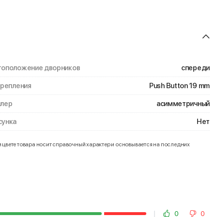
оположение дворников
спереди
крепления
Push Button 19 mm
лер
асимметричный
унка
Нет
и цвете товара носит справочный характер и основывается на последних
0
0