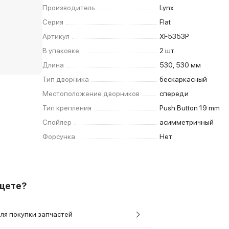
Производитель
Lynx
Серия
Flat
Артикул
XF5353P
В упаковке
2 шт.
Длина
530, 530 мм
Тип дворника
бескаркасный
Местоположение дворников
спереди
Тип крепления
Push Button 19 mm
Спойлер
асимметричный
Форсунка
Нет
ищете?
ля покупки запчастей