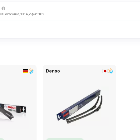
ул Гагарина, 131А, офис 102
Denso