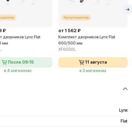
иадаптер
Мультиадаптер
9 ₽
от 1 562 ₽
 дворников Lynx Flat
Комплект дворников Lynx Flat
0 мм
600/500 мм
L
XF6050L
После 09:15
11 августа
в 4 магазинах
в 3 магазинах
Lynx
Flat