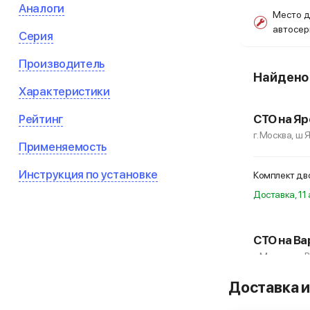
Аналоги
Место д
автосе
Серия
Производитель
Найден
Характеристики
Рейтинг
СТО на Яр
г. Москва, ш 
Применяемость
Инструкция по установке
Комплект дво
Доставка, 11 
СТО на Ва
г. Москва, ш
Доставка и
Комплект дво