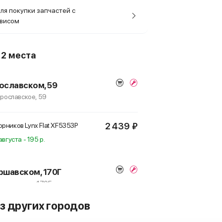
ля покупки запчастей с
рвисом
о
2 места
ославском, 59
Ярославское, 59
2 439 ₽
рников Lynx Flat
XF5353P
августа - 195 р.
ршавском, 170Г
 Варшавское, 170Г
з других городов
2 439 ₽
рников Lynx Flat
XF5353P