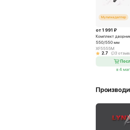
Мультиадаптер
от 1 991 ₽
Комплект дворнико
550/550 мм
XF5555M
2.7
3 отзыв
Посл
в 4 ма
Производи