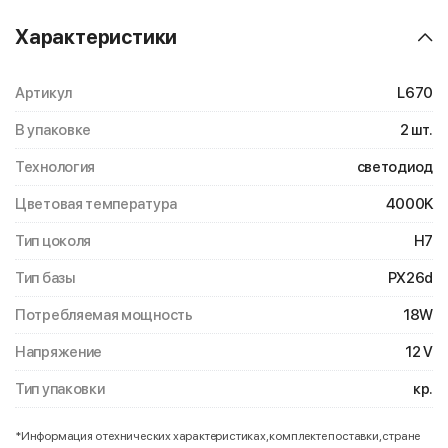
Характеристики
Артикул
L670
В упаковке
2 шт.
Технология
светодиод
Цветовая температура
4000K
Тип цоколя
H7
Тип базы
PX26d
Потребляемая мощность
18W
Напряжение
12 V
Тип упаковки
кр.
*Информация о технических характеристиках, комплекте поставки, стране