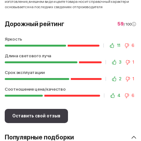
изготовления, внешнем виде и цвете товара носит справочный характер и
основывается на последних сведениях от производителя
Дорожный рейтинг
59
/ 100
Яркость
11
6
Длина светового луча
3
1
Срок эксплуатации
2
1
Соотношение цена/качество
4
6
Оставить свой отзыв
Популярные подборки