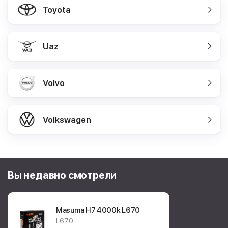
Toyota
Uaz
Volvo
Volkswagen
Вы недавно смотрели
Masuma H7 4000k
L670
L670