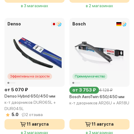
в 3 магазинах
в 2 магазинах
Denso
Bosch
Эффективны на скорости
Премиум качество
от 5 070 ₽
от 3 753 ₽
4 128 ₽
Denso Hybrid 650/450 мм
Bosch AeroTwin 650/450 мм
к-т дворников DUR065L +
к-т дворников AR26U + AR18U
DUR045L
5.0
2 отзыва
11 августа
11 августа
в 3 магазинах
в 3 магазинах