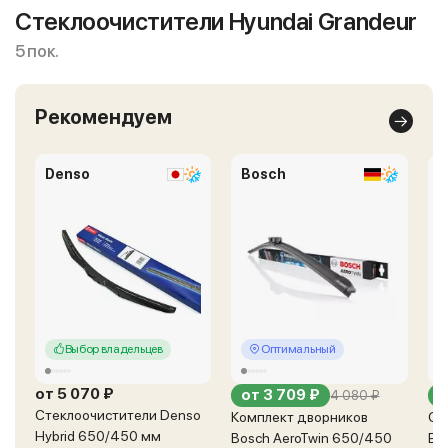
Стеклоочистители Hyundai Grandeur
5 пок.
Рекомендуем
Denso
Bosch
E
Выбор владельцев
Оптимальный
от 5 070 ₽
от 3 709 ₽
9
4 080 ₽
Стеклоочистители Denso
Комплект дворников
Ст
Hybrid 650/450 мм
Bosch AeroTwin 650/450
En