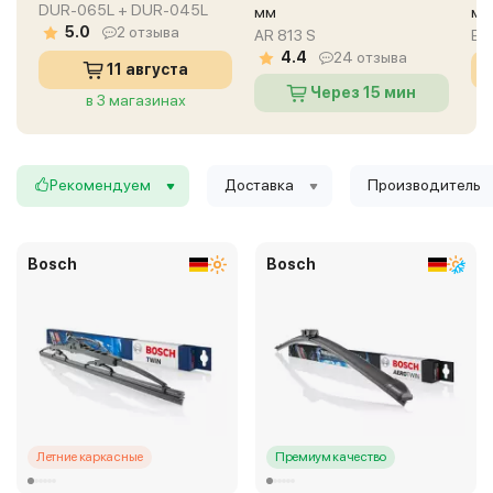
DUR-065L + DUR-045L
мм
мм
5.0
2 отзыва
AR 813 S
EF
4.4
24 отзыва
11 августа
Через 15 мин
в 3 магазинах
в 5 магазинах
Рекомендуем
Доставка
Производитель
Bosch
Bosch
Летние каркасные
Премиум качество