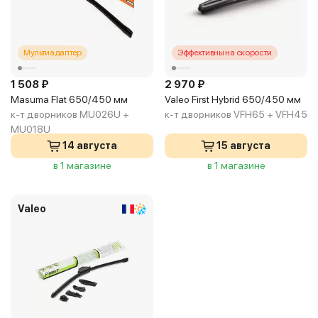
Мультиадаптер
Эффективны на скорости
1 508 ₽
2 970 ₽
Masuma Flat 650/450 мм
Valeo First Hybrid 650/450 мм
к-т дворников MU026U +
к-т дворников VFH65 + VFH45
MU018U
14 августа
15 августа
в 1 магазине
в 1 магазине
Valeo