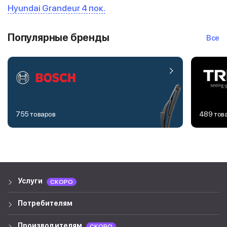
Hyundai Grandeur 4 пок.
Популярные бренды
Все
755 товаров
489 тов
Услуги
СКОРО
Потребителям
Производителям
СКОРО