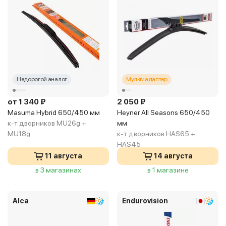
Недорогой аналог
Мультиадаптер
от 1 340 ₽
2 050 ₽
Masuma Hybrid 650/450 мм
Heyner All Seasons 650/450
к-т дворников MU26g +
мм
MU18g
к-т дворников HAS65 +
HAS45
11 августа
14 августа
в 3 магазинах
в 1 магазине
Alca
Endurovision