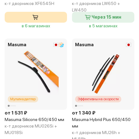
к-т дворников XF6545H
к-т дворников LW650 +
LW450
Через 15 мин
в 6 магазинах
в 5 магазинах
Masuma
Masuma
Мультиадаптер
Эффективны на скорости
от 1 531 ₽
от 1 340 ₽
Masuma Silicone 650/450 мм
Masuma Hybrid Plus 650/450
к-т дворников MU026Si +
мм
MU018Si
к-т дворников MU26h +