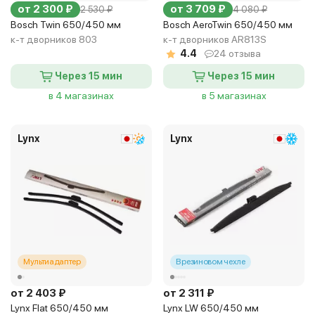
от 2 300 ₽
от 3 709 ₽
2 530 ₽
4 080 ₽
Bosch Twin 650/450 мм
Bosch AeroTwin 650/450 мм
к-т дворников 803
к-т дворников AR813S
4.4
24 отзыва
Через 15 мин
Через 15 мин
в 4 магазинах
в 5 магазинах
Lynx
Lynx
Мультиадаптер
В резиновом чехле
от 2 403 ₽
от 2 311 ₽
Lynx Flat 650/450 мм
Lynx LW 650/450 мм