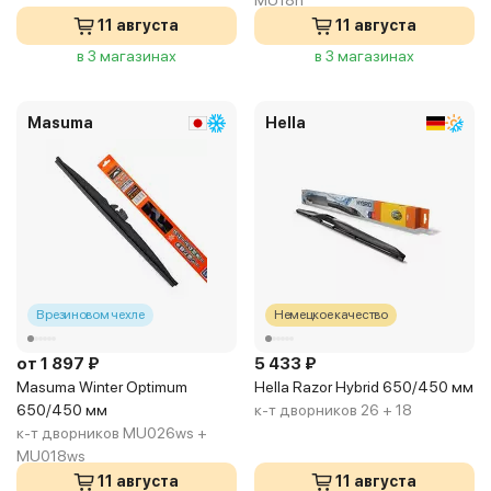
MU18h
11 августа
11 августа
в 3 магазинах
в 3 магазинах
Masuma
Hella
В резиновом чехле
Немецкое качество
от 1 897 ₽
5 433 ₽
Masuma Winter Optimum
Hella Razor Hybrid 650/450 мм
650/450 мм
к-т дворников 26 + 18
к-т дворников MU026ws +
MU018ws
11 августа
11 августа