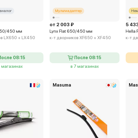
аналог
Мультиадаптер
Нем
от 2 003 ₽
5 43
 650/450 мм
Lynx Flat 650/450 мм
Hella
ов LX650 + LX450
к-т дворников XF650 + XF450
к-т д
После 08:15
После 08:15
6 магазинах
в 7 магазинах
Masuma
Mas