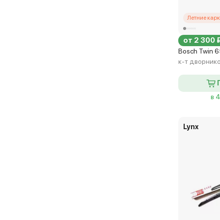
Летние кар
от 2 300 
Bosch Twin 
к-т дворник
в 
Lynx