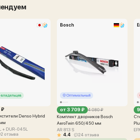
мендуем
Bosch
E
 владельцев
Оптимальный
 ₽
от 3 709 ₽
9
4 080 ₽
стители Denso Hybrid
Комплект дворников Bosch
Ст
 мм
AeroTwin 650/450 мм
Pl
 + DUR-045L
AR 813 S
EF
2 отзыва
4.4
24 отзыва