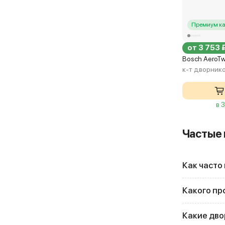
Премиум ка
от 3 753 
Bosch AeroT
к-т дворник
в 
Частые
Как часто
Какого пр
Какие дво