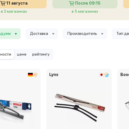
11 августа
После 09:15
в 3 магазинах
в 5 магазинах
ндуем
Доставка
Производитель
Тип д
рности
цене
рейтингу
Lynx
Bos