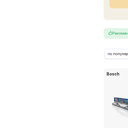
Рекоме
по популя
Bosch