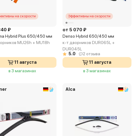
ективны на скорости
Эффективны на скорости
340 ₽
от 5 070 ₽
a Hybrid Plus 650/450 мм
Denso Hybrid 650/450 мм
ворников MU26h + MU18h
к-т дворников DUR065L +
DUR045L
5.0
2 отзыва
11 августа
11 августа
в 3 магазинах
в 3 магазинах
ner
Alca