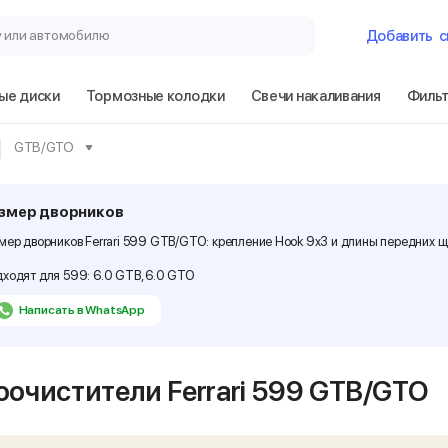
у или автомобилю
Добавить
с
ые диски
Тормозные колодки
Свечи накаливания
Филь
Гараж
GTB/GTO
Ferrari 599 GT
змер дворников
мер дворников Ferrari 599 GTB/GTO: крепление Hook 9x3 и длины передних 
Сбросить
ходят для 599: 6.0 GTB, 6.0 GTO
Написать в WhatsApp
очистители Ferrari 599
GTB/GTO