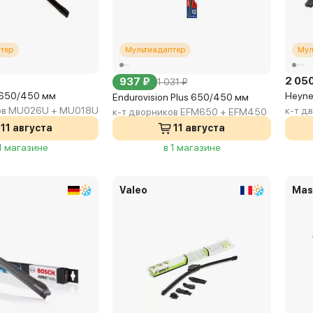
тер
Мультиадаптер
Мул
2 05
937 ₽
1 031 ₽
 650/450 мм
Heyne
Endurovision Plus 650/450 мм
ков MU026U + MU018U
к-т д
к-т дворников EFM650 + EFM450
11 августа
11 августа
 1 магазине
в 1 магазине
Valeo
Mas