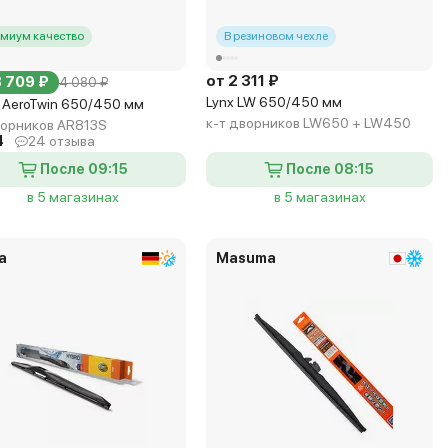
миум качество
В резиновом чехле
от 2 311 ₽
3 709 ₽
4 080 ₽
Lynx LW 650/450 мм
 AeroTwin 650/450 мм
к-т дворников LW650 + LW450
ворников AR813S
4
24 отзыва
После 09:15
После 08:15
в 5 магазинах
в 5 магазинах
a
Masuma