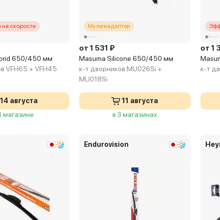
 на скорости
Мультиадаптер
Эфф
от 1 531 ₽
от 1 
Hybrid 650/450 мм
Masuma Silicone 650/450 мм
Masum
ов VFH65 + VFH45
к-т дворников MU026Si +
к-т д
MU018Si
14 августа
11 августа
 1 магазине
в 3 магазинах
Endurovision
Hey