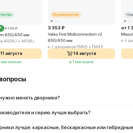
чество
Мультиадаптер
Нед
3 353 ₽
от 1 
₽
4 128 ₽
Valeo First Multiconnection v2
Masum
win 650/450 мм
650/450 мм
к-т д
ов AR26U + AR18U
к-т дворников FM65 + FM45
11 августа
14 августа
3 магазинах
в 1 магазине
 вопросы
 нужно менять дворники?
оизводителя и серию лучше выбрать?
рники лучше: каркасные, бескаркасные или гибридны