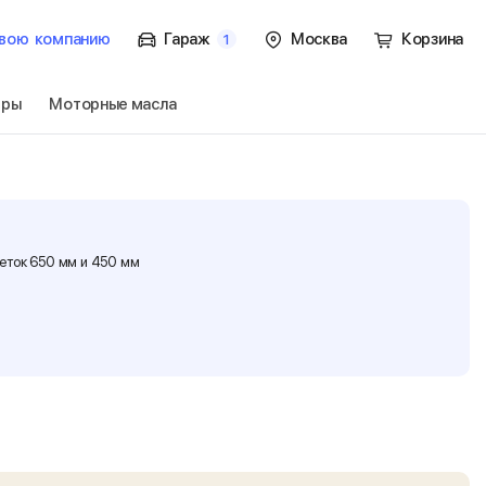
вою
компанию
Гараж
Москва
Корзина
1
тры
Моторные масла
B/GTO
Перейти
щеток 650 мм и 450 мм