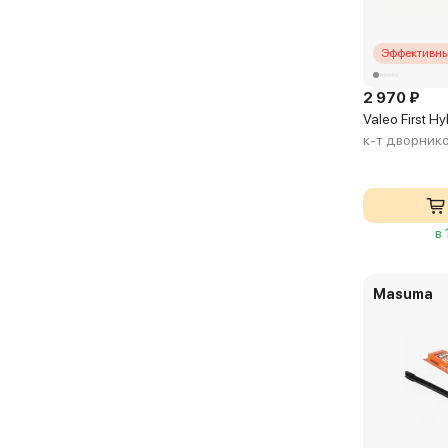
Эффективны
2 970 ₽
Valeo First 
к-т дворник
в
Masuma