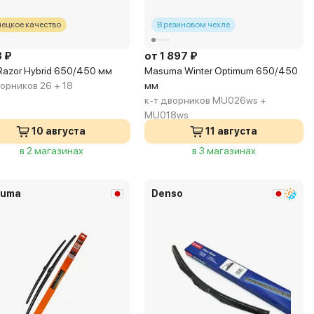
ецкое качество
В резиновом чехле
3 ₽
от 1 897 ₽
 Razor Hybrid 650/450 мм
Masuma Winter Optimum 650/450
ворников 26 + 18
мм
к-т дворников MU026ws +
MU018ws
10 августа
11 августа
в 2 магазинах
в 3 магазинах
uma
Denso