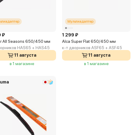
ьтиадаптер
Мультиадаптер
0 ₽
1 299 ₽
r All Seasons 650/450 мм
Alca Super Flat 650/450 мм
ворников HAS65 + HAS45
к-т дворников ASF65 + ASF45
11 августа
11 августа
в 1 магазине
в 1 магазине
uma