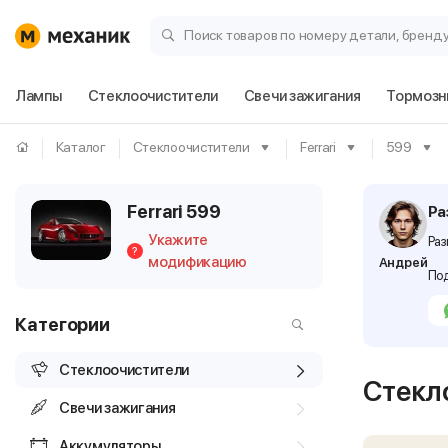
Поиск товаров по номеру детали, бренд
Лампы
Стеклоочистители
Свечи зажигания
Тормозн
Каталог
Стеклоочистители
Ferrari
599
Ferrari 599
Ра
Укажите
Раз
?
модификацию
Андрей
Под
Категории
Стеклоочистители
Стекло
Свечи зажигания
Аккумуляторы