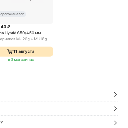
орогой аналог
340 ₽
a Hybrid 650/450 мм
ворников MU26g + MU18g
11 августа
в 3 магазинах
е?