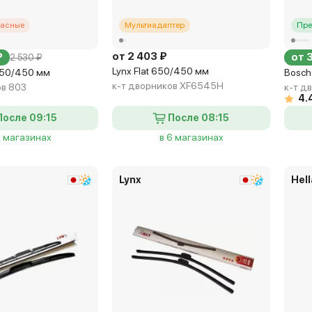
касные
Мультиадаптер
Пре
от 2 403 ₽
₽
от 
2 530 ₽
Lynx Flat 650/450 мм
650/450 мм
Bosch
к-т дворников XF6545H
ов 803
к-т д
4.
После 09:15
После 08:15
4 магазинах
в 6 магазинах
Lynx
Hell