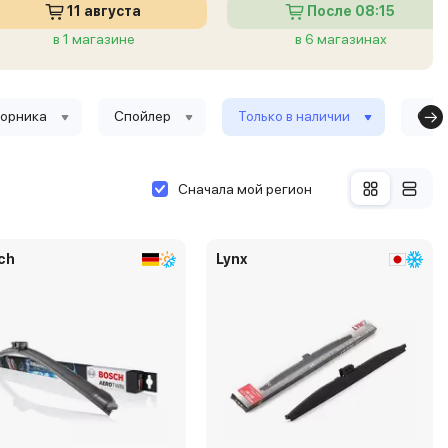
11 августа
После 08:15
в 1 магазине
в 6 магазинах
ворника
Спойлер
Только в наличии
Сбро
Сначала мой регион
ch
Lynx