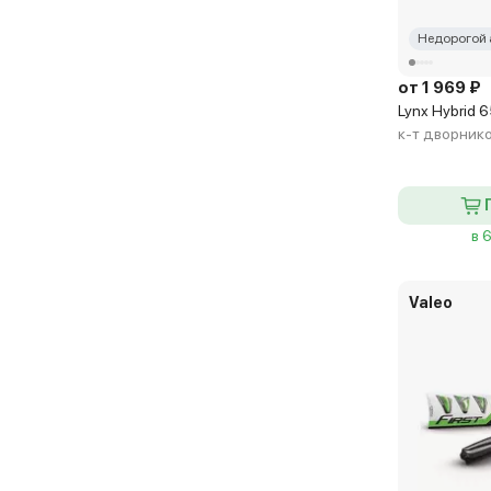
Недорогой 
от 1 969 ₽
Lynx Hybrid
к-т дворник
в 
Valeo