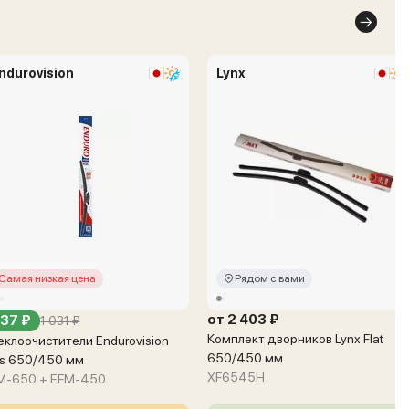
ndurovision
Lynx
Самая низкая цена
Рядом с вами
от 2 403 ₽
37 ₽
1 031 ₽
Комплект дворников Lynx Flat
еклоочистители Endurovision
650/450 мм
us 650/450 мм
XF6545H
M-650 + EFM-450