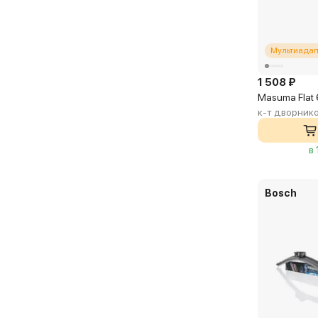
Мультиадап
1 508 ₽
Masuma Flat
к-т дворни
в
Bosch