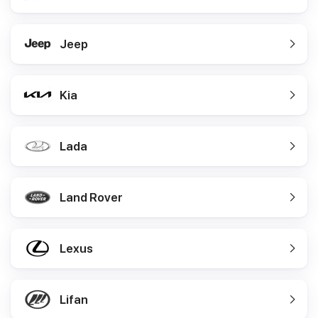
Jeep
Kia
Lada
Land Rover
Lexus
Lifan