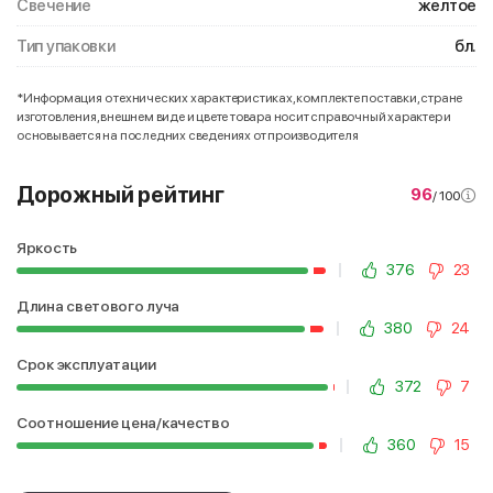
Свечение
желтое
Тип упаковки
бл.
*Информация о технических характеристиках, комплекте поставки, стране
изготовления, внешнем виде и цвете товара носит справочный характер и
основывается на последних сведениях от производителя
Дорожный рейтинг
96
/ 100
Яркость
376
23
Длина светового луча
380
24
Срок эксплуатации
372
7
Соотношение цена/качество
360
15