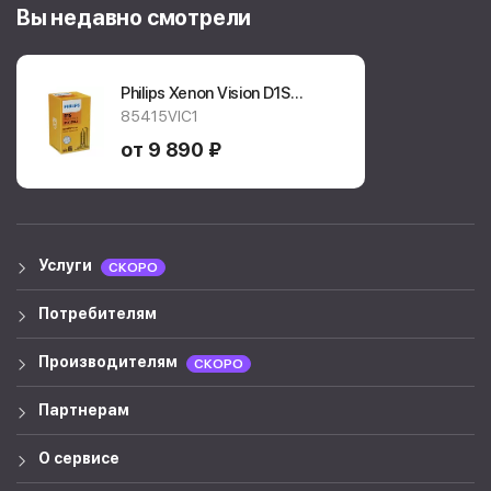
Вы недавно смотрели
Philips Xenon Vision D1S
4600k
85415VIC1
85415VIC1
от 9 890 ₽
Услуги
СКОРО
Потребителям
Производителям
СКОРО
Партнерам
О сервисе