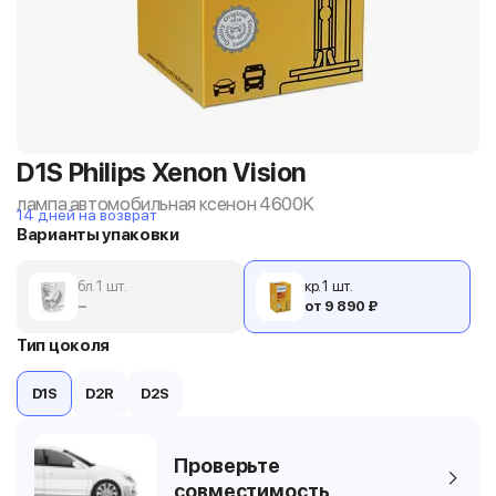
D1S Philips Xenon Vision
лампа автомобильная ксенон 4600K
14 дней на возврат
Варианты упаковки
бл. 1 шт.
кр. 1 шт.
−
от 9 890 ₽
Тип цоколя
D1S
D2R
D2S
Проверьте
совместимость