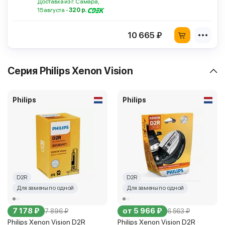
Доставка из г. Самара,
15 августа -
320 р.
10 665 ₽
Серия Philips Xenon Vision
Philips
Philips
D2R
D2R
Для замены по одной
Для замены по одной
7 178 ₽
от 5 966 ₽
7 896 ₽
6 563 ₽
Philips Xenon Vision D2R
Philips Xenon Vision D2R