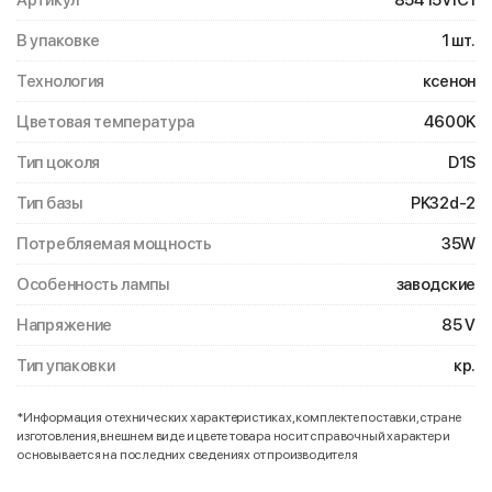
Артикул
85415VIC1
В упаковке
1 шт.
Технология
ксенон
Цветовая температура
4600K
Тип цоколя
D1S
Тип базы
PK32d-2
Потребляемая мощность
35W
Особенность лампы
заводские
Напряжение
85 V
Тип упаковки
кр.
*Информация о технических характеристиках, комплекте поставки, стране
изготовления, внешнем виде и цвете товара носит справочный характер и
основывается на последних сведениях от производителя