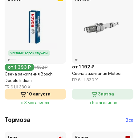
Увеличен срок службы
от 1 192 ₽
от 1 393 ₽
1 532 ₽
Свеча зажигания Meteor
Свеча зажигания Bosch
FR 6 LII 330 X
Double Iridium
FR 6 LII 330 X
10 августа
Завтра
в 3 магазинах
в 5 магазинах
Тормоза
Все
Lynx
Fenox