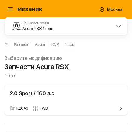
Москва
Ваш автомобиль
Acura RSX 1 пок.
Каталог
Acura
RSX
1 пок.
Выберите модификацию
Запчасти Acura RSX
1 пок.
2.0 Sport / 160 л.с
K20A3
FWD
ики
Acura RSX