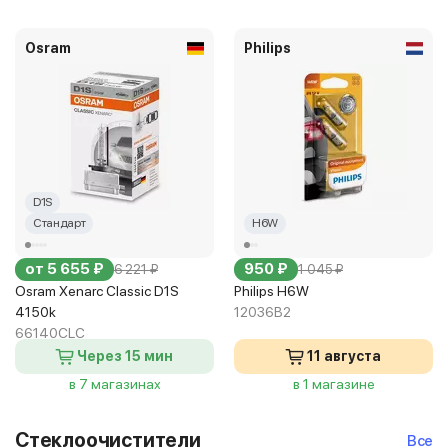
Osram
Philips
D1S
Стандарт
H6W
от 5 655 ₽
950 ₽
6 221 ₽
1 045 ₽
Osram Xenarc Classic D1S
Philips H6W
4150k
12036B2
66140CLC
Через 15 мин
11 августа
в 7 магазинах
в 1 магазине
Стеклоочистители
Все