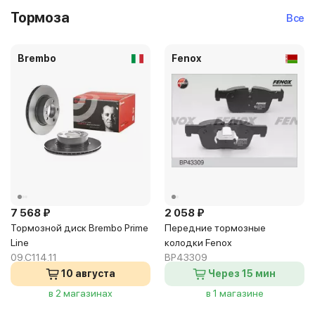
Тормоза
Все
Brembo
Fenox
7 568 ₽
2 058 ₽
Тормозной диск Brembo Prime
Передние тормозные
Line
колодки Fenox
09.C114.11
BP43309
10 августа
Через 15 мин
в 2 магазинах
в 1 магазине