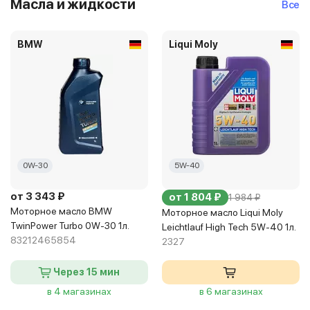
Масла и жидкости
Все
BMW
Liqui Moly
0W-30
5W-40
от 3 343 ₽
от 1 804 ₽
1 984 ₽
Моторное масло BMW
Моторное масло Liqui Moly
TwinPower Turbo 0W-30 1л.
Leichtlauf High Tech 5W-40 1л.
83212465854
2327
Через 15 мин
в 4 магазинах
в 6 магазинах