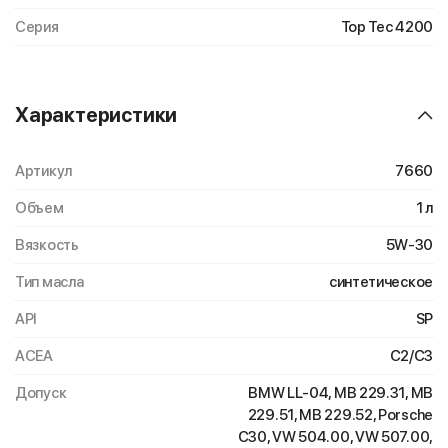
Серия
Top Tec 4200
Характеристики
Артикул
7660
Объем
1 л
Вязкость
5W-30
Тип масла
синтетическое
API
SP
ACEA
C2/C3
Допуск
BMW LL-04, MB 229.31, MB
229.51, MB 229.52, Porsche
C30, VW 504.00, VW 507.00,