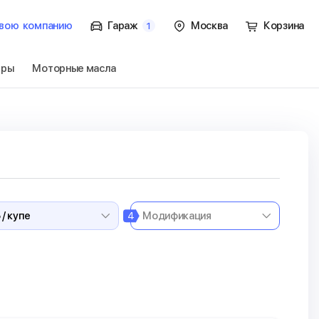
вою
компанию
Гараж
Москва
Корзина
1
тры
Моторные масла
5 / купе
Перейти
4