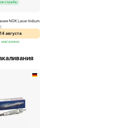
рок службы
ния NGK Laser Iridium
S
14 августа
1 магазине
акаливания