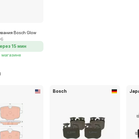
ивания Bosch Glow
06
ерез 15 мин
1 магазине
а
Bosch
Jap