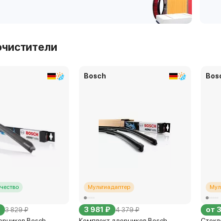
очистители
Bosch
Bos
чество
Мультиадаптер
Мул
3 981 ₽
от 
3 829 ₽
4 379 ₽
орников Bosch
Комплект дворников Bosch
Стекл