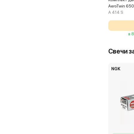
AeroTwin 65
A 414 S
в 
Свечи з
NGK