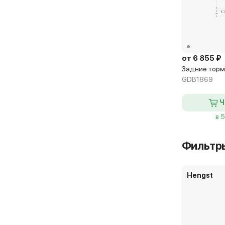
от 6 855 ₽
Задние торм
GDB1869
Ч
в 
Фильтр
Hengst