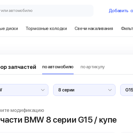
у или автомобилю
Добавить
с
ые диски
Тормозные колодки
Свечи накаливания
Филь
Гараж
BMW 8 серии G1
ор запчастей
по автомобилю
по артикулу
Сбросить
рите модификацию
части BMW 8 серии
G15 / купе