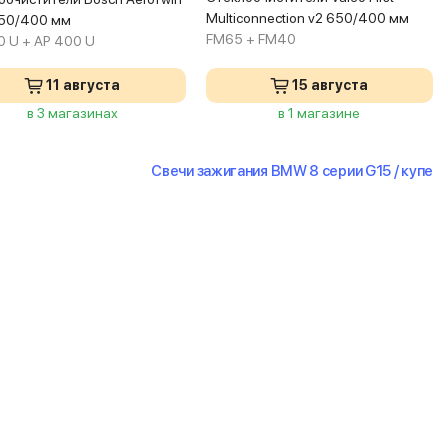
Multiconnection v2 650/400 мм
650/400 мм
FM65 + FM40
0 U + AP 400 U
11 августа
15 августа
в 3 магазинах
в 1 магазине
Свечи зажигания BMW 8 серии G15 / купе