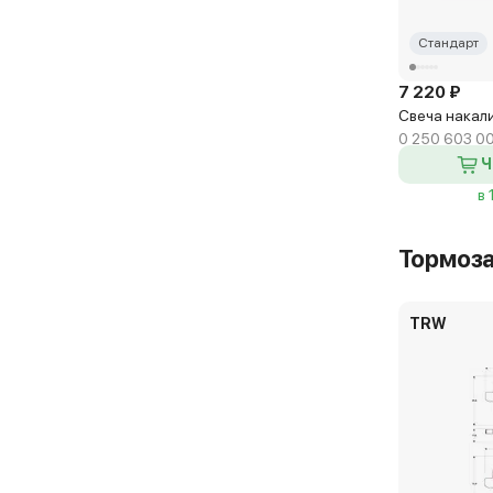
Стандарт
7 220 ₽
Свеча накал
0 250 603 0
Ч
в 
Тормоз
TRW