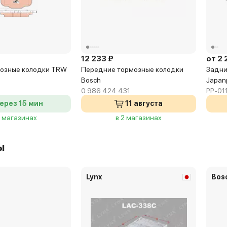
12 233 ₽
от 2 
озные колодки TRW
Передние тормозные колодки
Задни
Bosch
Japan
0 986 424 431
PP-01
ерез 15 мин
11 августа
5 магазинах
в 2 магазинах
ы
Lynx
Bos