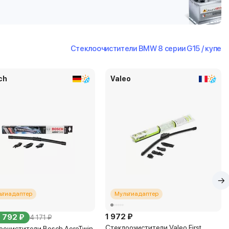
Стеклоочистители BMW 8 серии G15 / купе
ch
Valeo
ьтиадаптер
Мультиадаптер
1 972 ₽
3 792 ₽
4 171 ₽
Стеклоочистители Valeo First
оочистители Bosch AeroTwin