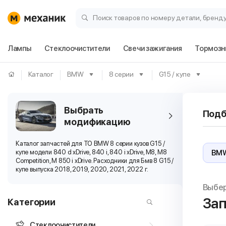
Поиск товаров по номеру детали, бренд
Лампы
Стеклоочистители
Свечи зажигания
Тормозн
Каталог
BMW
8 серии
G15 / купе
Выбрать
Подб
модификацию
Каталог запчастей для ТО BMW 8 серии кузов G15 /
купе модели 840 d xDrive, 840 i, 840 i xDrive, M8, M8
Competition, M 850 i xDrive. Расходники для Бмв 8 G15 /
купе выпуска 2018, 2019, 2020, 2021, 2022 г.
Выбе
Зап
Категории
Стеклоочистители