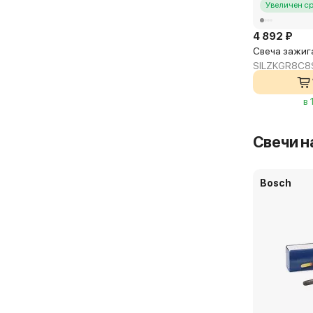
Увеличен с
4 892 ₽
Свеча зажига
SILZKGR8C8
в 
Свечи н
Bosch