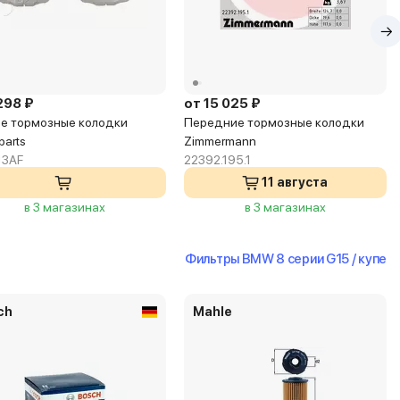
298 ₽
от 15 025 ₽
е тормозные колодки
Передние тормозные колодки
parts
Zimmermann
13AF
22392.195.1
11 августа
в 3 магазинах
в 3 магазинах
Фильтры BMW 8 серии G15 / купе
ch
Mahle