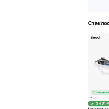
Стекло
Bosch
Премиум ка
от 3 481 ₽
Комплект дв