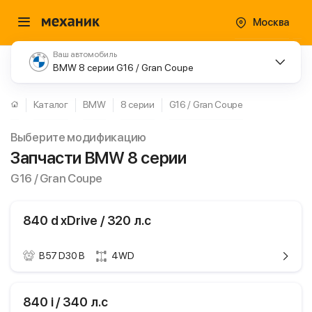
Москва
Ваш автомобиль
BMW 8 серии G16 / Gran Coupe
Каталог
BMW
8 серии
G16 / Gran Coupe
Выберите модификацию
Запчасти BMW 8 серии
G16 / Gran Coupe
840 d xDrive / 320 л.с
B57 D30 B
4WD
ики
BMW 8 серии
840 i / 340 л.с