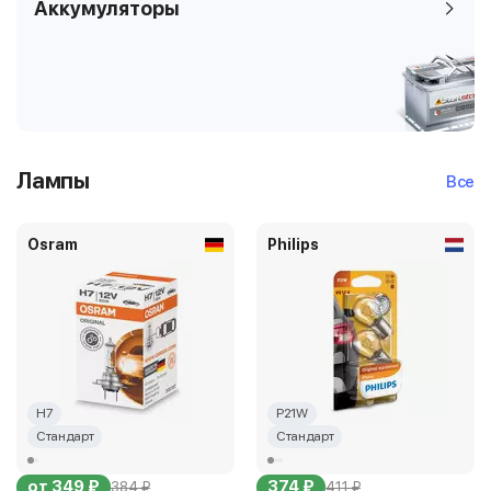
Аккумуляторы
Лампы
Все
Osram
Philips
H7
P21W
Стандарт
Стандарт
от 349 ₽
374 ₽
384 ₽
411 ₽