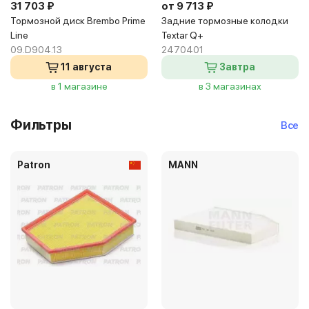
31 703 ₽
от 9 713 ₽
Тормозной диск Brembo Prime
Задние тормозные колодки
Line
Textar Q+
09.D904.13
2470401
11 августа
Завтра
в 1 магазине
в 3 магазинах
Фильтры
Все
Patron
MANN