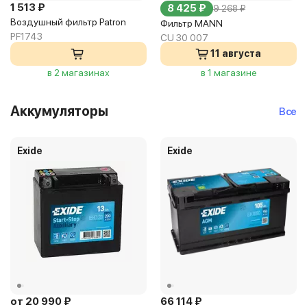
1 513 ₽
8 425 ₽
9 268 ₽
Воздушный фильтр Patron
Фильтр MANN
PF1743
CU 30 007
11 августа
в 2 магазинах
в 1 магазине
Аккумуляторы
Все
Exide
Exide
от 20 990 ₽
66 114 ₽