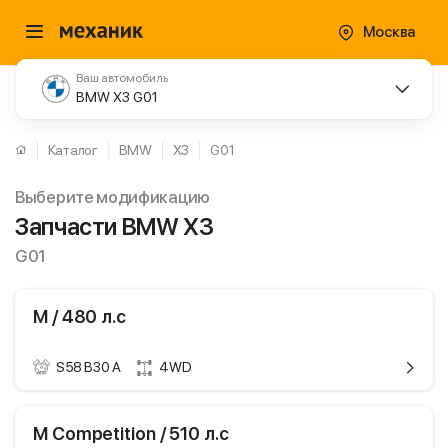
Москва
Ваш автомобиль
BMW X3 G01
Каталог
BMW
X3
G01
Выберите модификацию
Запчасти BMW X3
G01
M / 480 л.с
S58 B30 A
4WD
ики
BMW X3
M Competition / 510 л.с