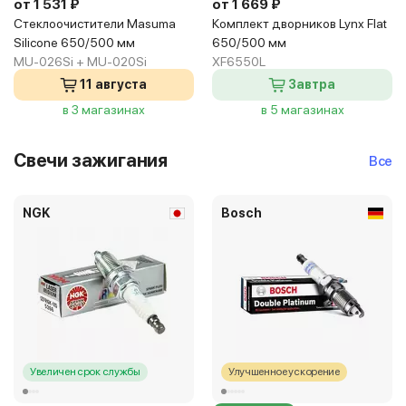
от 1 531 ₽
от 1 669 ₽
Стеклоочистители Masuma
Комплект дворников Lynx Flat
Silicone 650/500 мм
650/500 мм
MU-026Si + MU-020Si
XF6550L
11 августа
Завтра
в 3 магазинах
в 5 магазинах
Свечи зажигания
Все
NGK
Bosch
Увеличен срок службы
Улучшенное ускорение