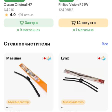
Osram Original H7
Philips Vision P21W
64210
12498B2
4.0
1 отзыв
Завтра
14 августа
в 9 магазинах
в 1 магазине
Стеклоочистители
Все
Masuma
Lynx
Мультиадаптер
Мультиадаптер