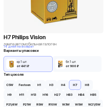
H7 Philips Vision
лампа автомобильная галоген
14 дней на возврат
Варианты упаковки
кр. 1 шт.
бл. 1 шт.
от 441 ₽
от 900 ₽
Тип цоколя
C5W
Festoon
H1
H3
H4
H7
H8
H9
H11
H13
H16
H27
HB3
HB4
HB5
P21/4W
P21W
R5W
R10W
W3W
W5W
W21/5W