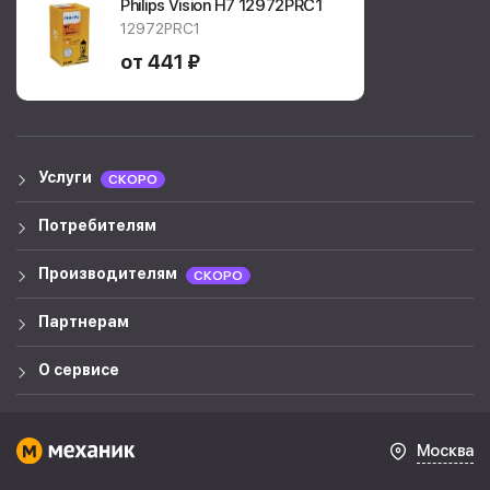
Philips Vision H7
12972PRC1
12972PRC1
от 441 ₽
Услуги
СКОРО
Потребителям
Производителям
СКОРО
Партнерам
О сервисе
Москва