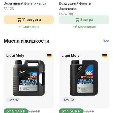
Воздушный фильтр Fenox
Воздушный фильтр
FAI123
Japanparts
FA-W05S
11 августа
Завтра
в 1 магазине
в 6 магазинах
Масла и жидкости
Все
Liqui Moly
Liqui Moly
10W-40
10W-40
от 5 176 ₽
от 1 506 ₽
5 694 ₽
1 657 ₽