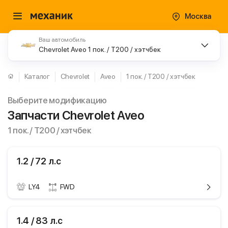
Москва
Ваш автомобиль
Chevrolet Aveo 1 пок. / T200 / хэтчбек
Каталог
Chevrolet
Aveo
1 пок. / T200 / хэтчбек
Выберите модификацию
Запчасти Chevrolet Aveo
1 пок. / T200 / хэтчбек
1.2 / 72 л.с
LY4
FWD
ики
Chevrolet Aveo
1.4 / 83 л.с