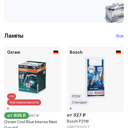
Лампы
Все
Osram
Bosch
H4
P21W
Максимум яркости
Стандарт
от 327 ₽
от 806 ₽
887 ₽
Bosch P21W
Osram Cool Blue Intense Next
1987301017
Gen H4