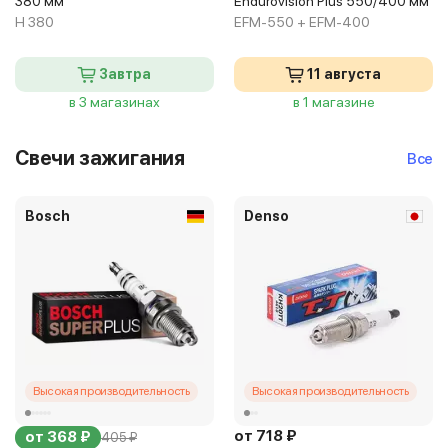
380 мм
Endurovision Plus 550/400 мм
H 380
EFM-550 + EFM-400
Завтра
11 августа
в 3 магазинах
в 1 магазине
Свечи зажигания
Все
Bosch
Denso
Высокая производительность
Высокая производительность
от 718 ₽
от 368 ₽
405 ₽