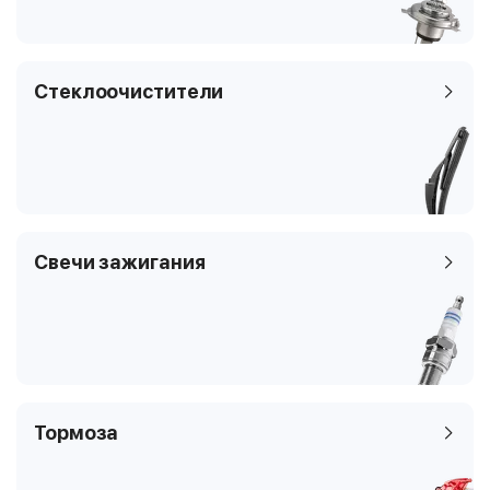
T200
Цилиндры
4
62 кВТ / 84 л.с
Клапаны
4
1498 см3
Тип платформы
Наклонная задняя
Стеклоочистители
часть
бензин
Код кузова
T200
4
2
Наклонная задняя
часть
Свечи зажигания
T200
Тормоза