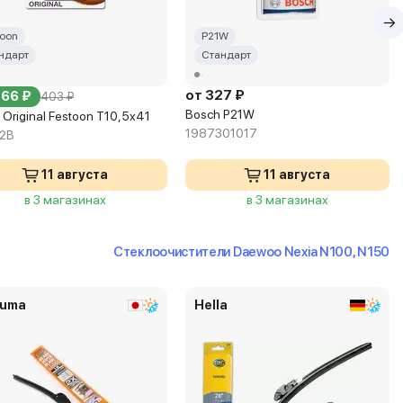
toon
P21W
ндарт
Стандарт
от 327 ₽
366 ₽
403 ₽
Bosch P21W
Original Festoon T10,5x41
1987301017
2B
11 августа
11 августа
в 3 магазинах
в 3 магазинах
Стеклоочистители Daewoo Nexia N100, N150
uma
Hella