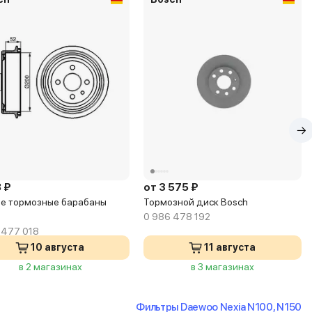
 ₽
от 3 575 ₽
е тормозные барабаны
Тормозной диск Bosch
0 986 478 192
 477 018
10 августа
11 августа
в 2 магазинах
в 3 магазинах
Фильтры Daewoo Nexia N100, N150