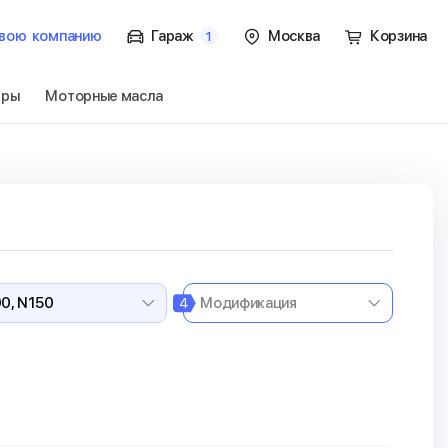
вою
компанию
Гараж
Москва
Корзина
1
тры
Моторные масла
100, N150
Перейти
4