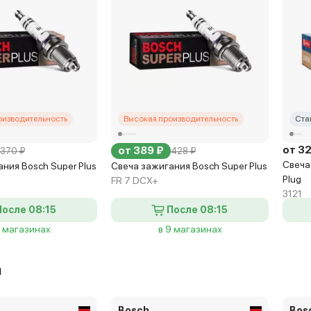
оизводительность
Высокая производительность
Ста
от 3
от 389 ₽
370 ₽
428 ₽
Свеча
ния Bosch Super Plus
Свеча зажигания Bosch Super Plus
Plug
FR 7 DCX+
3121
После 08:15
После 08:15
7 магазинах
в 9 магазинах
а
Bosch
Bos