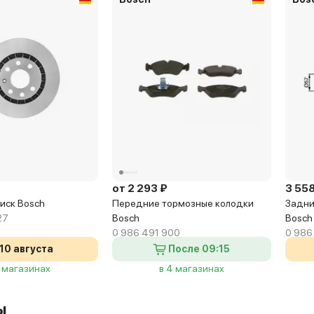
от 2 293 ₽
3 558
иск Bosch
Передние тормозные колодки
Задни
27
Bosch
Bosch
0 986 491 900
0 986
10 августа
После 09:15
2 магазинах
в 4 магазинах
ы