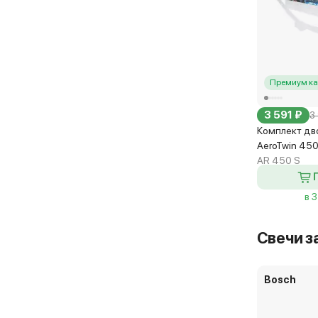
Премиум ка
3 591 ₽
3
Комплект дв
AeroTwin 45
AR 450 S
в 
Свечи з
Bosch