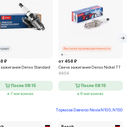
ндарт
Высокая производительность
28 ₽
от 458 ₽
 зажигания Denso Standard
Свеча зажигания Denso Nickel TT
4604
После 08:15
После 08:15
в 7 магазинах
в 8 магазинах
Тормоза Daewoo Nexia N100, N150
ch
Bosch