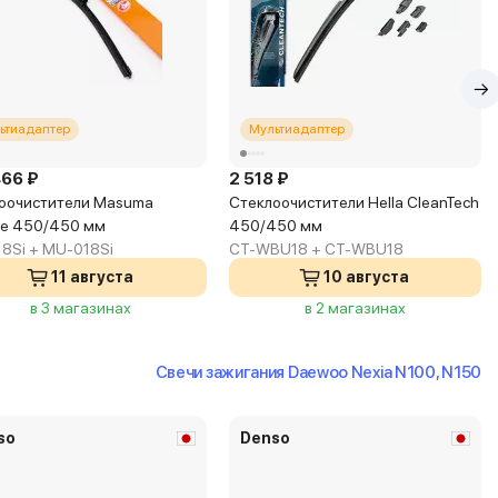
ьтиадаптер
Мультиадаптер
466 ₽
2 518 ₽
оочистители Masuma
Стеклоочистители Hella CleanTech
one 450/450 мм
450/450 мм
8Si + MU-018Si
CT-WBU18 + CT-WBU18
11 августа
10 августа
в 3 магазинах
в 2 магазинах
Свечи зажигания Daewoo Nexia N100, N150
so
Denso