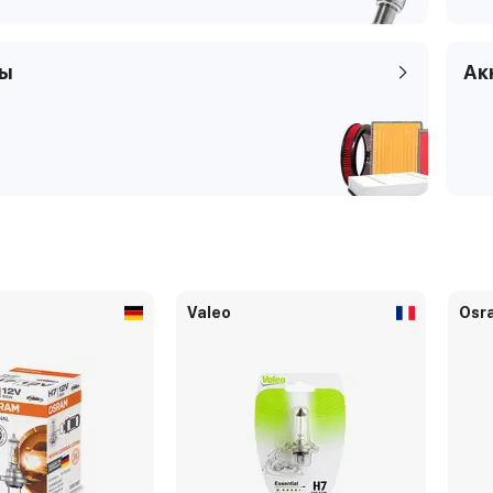
ры
Ак
Valeo
Osr