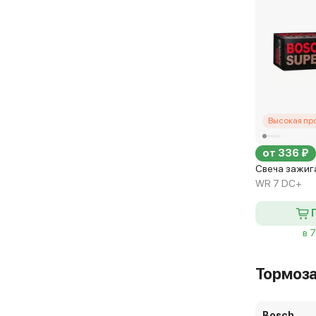
Высокая пр
от 336 ₽
Свеча зажига
WR 7 DC+
в 
Тормоз
Bosch