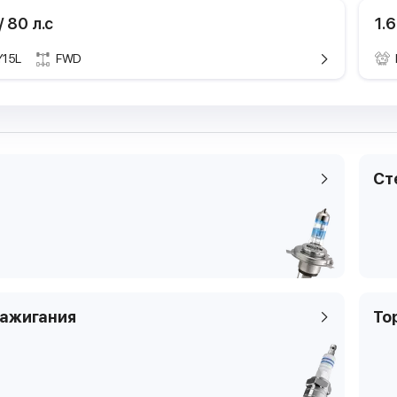
 / 80 л.с
1.6
Y15L
FWD
Технические характе
Техничес
Марка и модель
Марка и мод
Daewoo
Поколение
Поколение
N100, 
Модификация
Модификаци
1.6
Ст
Годы выпуска
Годы выпуска
2008.0
Мощность
Мощность
80 кВТ 
Рабочий объем
Рабочий объ
1598 с
двигателя
двигателя
Тип топлива
Тип топлива
бензи
Цилиндры
Цилиндры
4
зажигания
То
Клапаны
Клапаны
4
Тип платформы
Тип платфор
седан
Код кузова
Код кузова