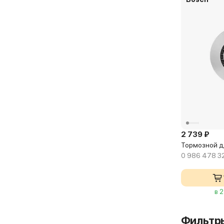
2 739 ₽
Тормозной д
0 986 478 3
в 
Фильтр