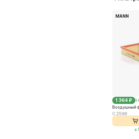
MANN
1 364 ₽
1
Воздушный 
C 2598
в 