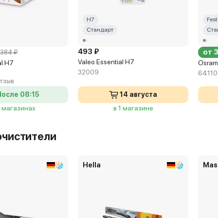
H7
Fes
Стандарт
Ста
493 ₽
от 
384 ₽
Valeo Essential H7
al H7
Osram 
32009
64110
отзыв
После 08:15
14 августа
9 магазинах
в 1 магазине
очистители
Hella
Mas