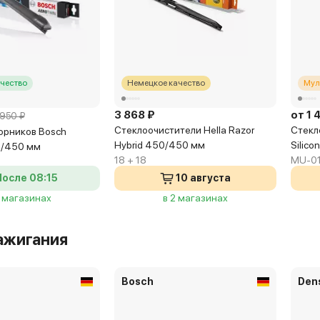
чество
Немецкое качество
Мул
3 868 ₽
от 1 
 950 ₽
Стеклоочистители Hella Razor
Стекл
орников Bosch
Hybrid 450/450 мм
Silic
0/450 мм
18 + 18
MU-01
После 08:15
10 августа
3 магазинах
в 2 магазинах
ажигания
Bosch
Den