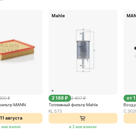
Mahle
MA
2 188 ₽
от 1
 500 ₽
2 407 ₽
фильтр MANN
Топливный фильтр Mahle
Возду
KL 573
C 302
11 августа
1 магазине
в 2 магазинах