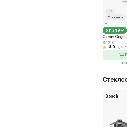
H7
Стандарт
от 349 ₽
Osram Origin
64210
4.0
1 
в 
Стекло
Bosch