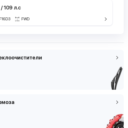
 / 109 л.с
F16D3
FWD
ристики
кие характеристики
ель
 Nexia
Daewoo Nexia
N150
N100, N150
я
1.5
еклоочистители
7 -
2008.07 -
/ 109 л.с
59 кВТ / 80 л.с
ем
м3
1498 см3
н
бензин
4
рмоза
2
мы
седан