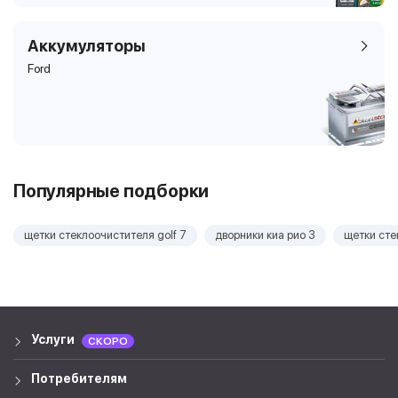
Аккумуляторы
Ford
Популярные подборки
щетки стеклоочистителя golf 7
дворники киа рио 3
щетки сте
Услуги
СКОРО
Потребителям