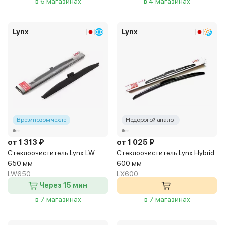
в 6 магазинах
в 4 магазинах
Lynx
Lynx
В резиновом чехле
Недорогой аналог
от 1 313 ₽
от 1 025 ₽
Стеклоочиститель Lynx LW
Стеклоочиститель Lynx Hybrid
650 мм
600 мм
LW650
LX600
Через 15 мин
в 7 магазинах
в 7 магазинах