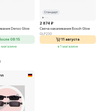
Стандарт
2 874 ₽
ивания Denso Glow
Свеча накаливания Bosch Glow
GLP230
После 08:15
11 августа
1 магазине
в 1 магазине
а
nn