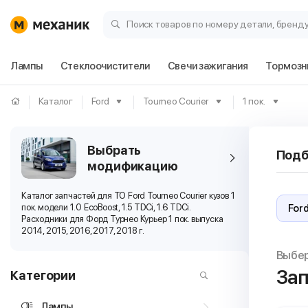
Поиск товаров по номеру детали, бренд
Лампы
Стеклоочистители
Свечи зажигания
Тормозн
Каталог
Ford
Tourneo Courier
1 пок.
Выбрать
Подб
модификацию
Каталог запчастей для ТО Ford Tourneo Courier кузов 1
пок. модели 1.0 EcoBoost, 1.5 TDCi, 1.6 TDCi.
Расходники для Форд Турнео Курьер 1 пок. выпуска
2014, 2015, 2016, 2017, 2018 г.
Выбе
Зап
Категории
Лампы