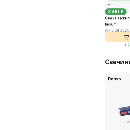
2 461 ₽
2
Свеча зажиг
Iridium
AR 5 SII 3320
в 
Свечи н
Denso