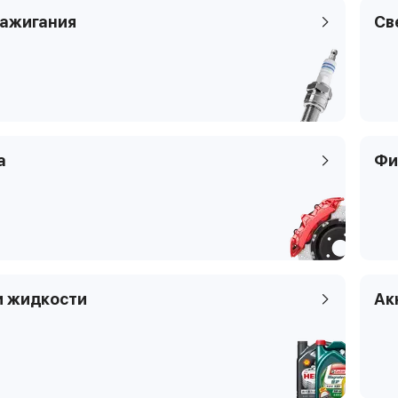
Цилиндры
4
Цилиндры
4
зажигания
Св
Клапаны
2
Клапаны
2
Тип платформы
вэн
Тип платформы
вэн
Код кузова
Код кузова
а
Фи
и жидкости
Ак