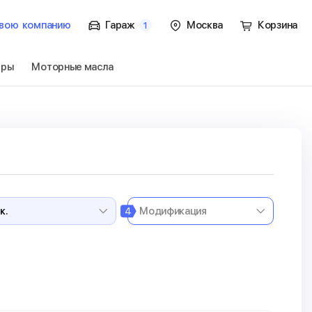
вою
компанию
Гараж
Москва
Корзина
1
тры
Моторные масла
rier 1 пок.
Перейти
4