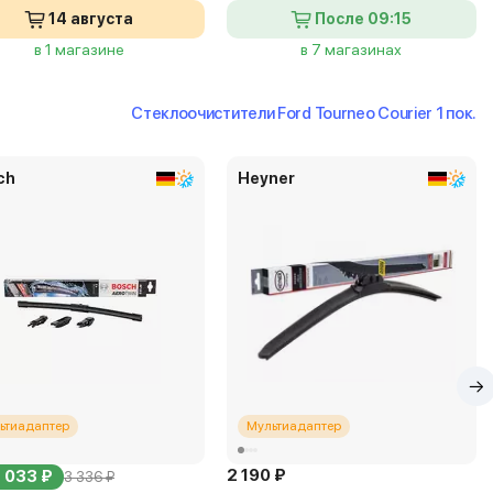
14 августа
После 09:15
в 1 магазине
в 7 магазинах
Стеклоочистители Ford Tourneo Courier 1 пок.
ch
Heyner
ьтиадаптер
Мультиадаптер
2 190 ₽
3 033 ₽
3 336 ₽