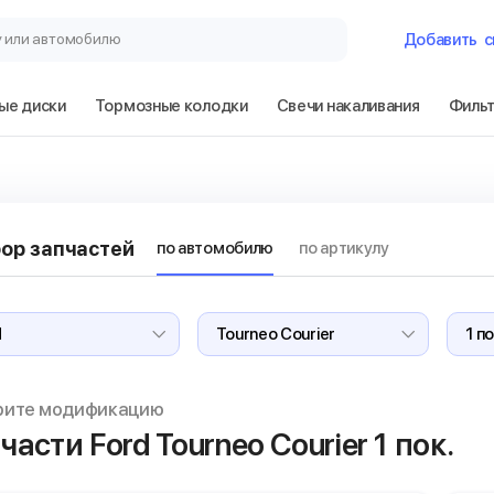
у или автомобилю
Добавить
с
ые диски
Тормозные колодки
Свечи накаливания
Филь
Гараж
Ford Tourneo Cou
ор запчастей
по автомобилю
по артикулу
Сбросить
рите модификацию
части Ford Tourneo Courier
1 пок.