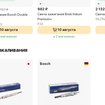
982 ₽
2 132
 707 ₽
Свеча зажигания Brisk Iridium
Свеча 
ания Bosch Double
Premium+
SILZ
P33
 S
10 августа
10 августа
2 магазинах
в 2 магазинах
акаливания
Bosch