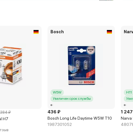
Bosch
Nar
W5W
H11
Увеличен срок службы
Уве
436 ₽
1 247
384 ₽
Bosch Long Life Daytime W5W T10
Narva 
al H7
1987301052
4807
отзыв