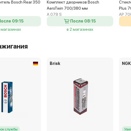
итель Bosch Rear 350
Комплект дворников Bosch
Стекл
AeroTwin 700/380 мм
Plus 
A 078 S
AP 70
После 09:15
После 08:15
2 магазинах
в 2 магазинах
ажигания
Brisk
NGK
рок службы
Уве