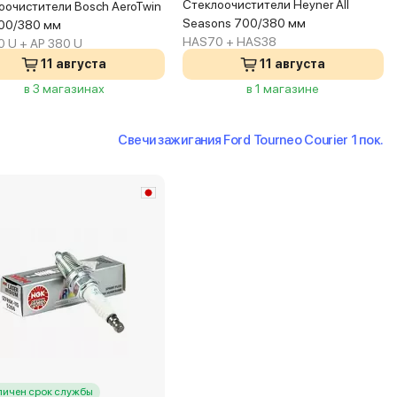
Стеклоочистители Heyner All
оочистители Bosch AeroTwin
Seasons 700/380 мм
700/380 мм
HAS70 + HAS38
0 U + AP 380 U
11 августа
11 августа
в 3 магазинах
в 1 магазине
Свечи зажигания Ford Tourneo Courier 1 пок.
личен срок службы