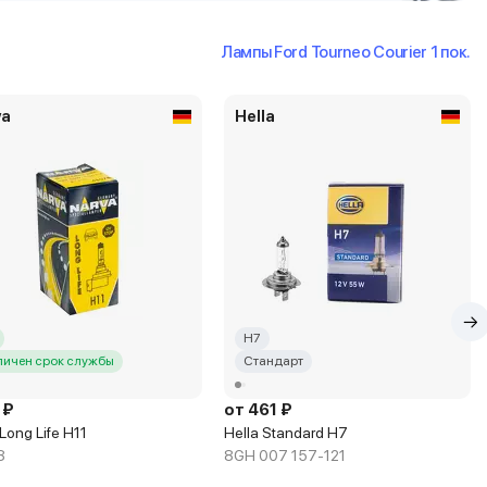
Лампы Ford Tourneo Courier 1 пок.
va
Hella
H7
личен срок службы
Стандарт
 ₽
от 461 ₽
Long Life H11
Hella Standard H7
8
8GH 007 157-121