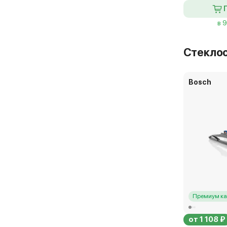
в 
Стекло
Bosch
Премиум ка
от 1 108 ₽