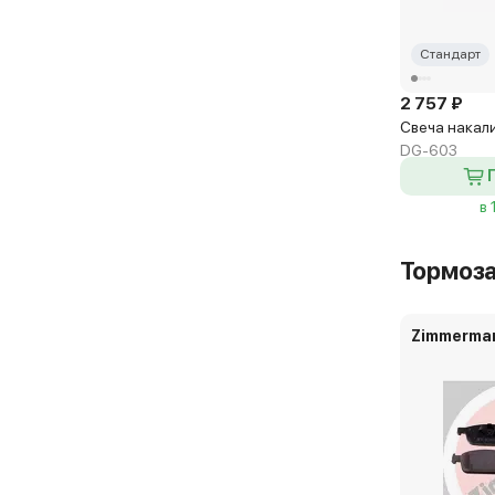
Стандарт
2 757 ₽
Свеча накал
DG-603
в 
Тормоз
Zimmerma