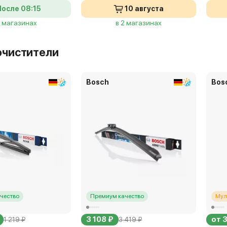
После 08:15
10 августа
9 магазинах
в 2 магазинах
очистители
Bosch
Bos
чество
Премиум качество
Мул
3 108 ₽
от 
1 219 ₽
3 419 ₽