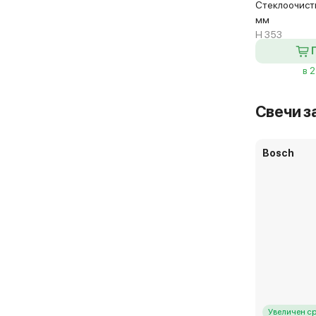
Стеклоочист
мм
H 353
в 
Свечи з
Bosch
Увеличен с