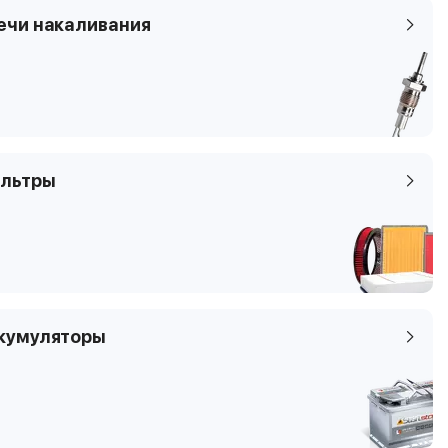
ечи накаливания
льтры
кумуляторы