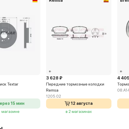
Remsa
Bre
3 628 ₽
4 405
ск Textar
Передние тормозные колодки
Тормо
Remsa
08.A14
1205.02
ерез 15 мин
12 августа
1 магазине
в 2 магазинах
ы