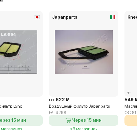
Japanparts
Kne
от 622 ₽
549 
ильтр Lynx
Воздушный фильтр Japanparts
Масля
FA-429S
OC 61
ерез 15 мин
Через 15 мин
4 магазинах
в 3 магазинах