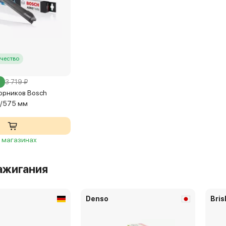
чество
3 719 ₽
орников Bosch
0/575 мм
5 магазинах
ажигания
Denso
Bris