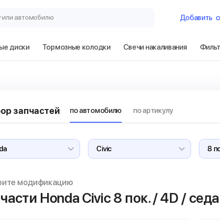
у или автомобилю
Добавить
с
ые диски
Тормозные колодки
Свечи накаливания
Филь
Гараж
Honda Civic 8 по
ор запчастей
по автомобилю
по артикулу
Сбросить
рите модификацию
части Honda Civic
8 пок. / 4D / сед