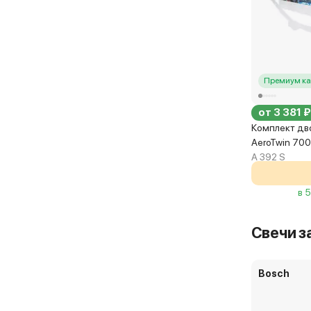
Премиум ка
от 3 381 ₽
Комплект дв
AeroTwin 70
A 392 S
в 
Свечи з
Bosch