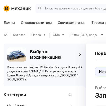
Поиск товаров по номеру детали, бренд
Лампы
Стеклоочистители
Свечи зажигания
Тормозн
Каталог
Honda
Civic
8 пок. / 4D / седан
Выбрать
Подб
модификацию
Каталог запчастей для ТО Honda Civic кузов 8 пок. / 4D
/ седан модели 1.3 IMA , 1.8. Расходники для Хонда
Цивик 8 пок. / 4D / седан выпуска 2005, 2006, 2007,
2008, 2009 г.
Выбе
Зап
Категории
Лампы