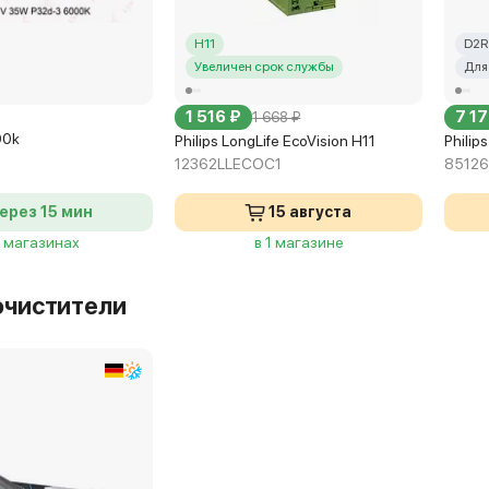
H11
D2R
Увеличен срок службы
Для
1 516 ₽
7 17
1 668 ₽
00k
Philips LongLife EcoVision H11
Philip
12362LLECOC1
85126
ерез 15 мин
15 августа
4 магазинах
в 1 магазине
очистители