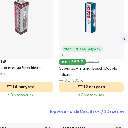
Увеличен срок службы
1 ₽
от 1 393 ₽
1 532 ₽
зажигания Brisk Iridium
Свеча зажигания Bosch Double
um+
Iridium
FR 6 LII 330 X
14 августа
12 августа
в 3 магазинах
в 3 магазинах
Тормоза Honda Civic 8 пок. / 4D / седан