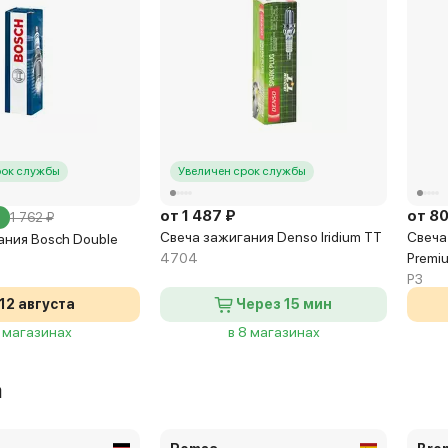
рок службы
Увеличен срок службы
от 1 487 ₽
от 80
1 762 ₽
Свеча зажигания Denso Iridium TT
Свеча 
ания Bosch Double
4704
Premi
P3
12 августа
Через 15 мин
3 магазинах
в 8 магазинах
а