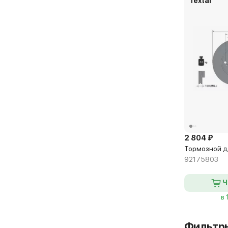
Textar
2 804 ₽
Тормозной ди
92175803
Ч
в 
Фильтр