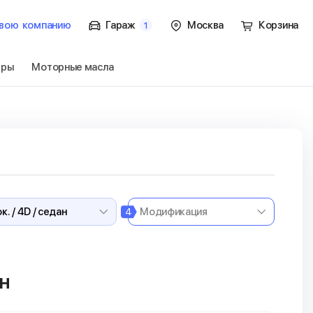
вою
компанию
Гараж
Москва
Корзина
1
тры
Моторные масла
к. / 4D / седан
Перейти
4
ан