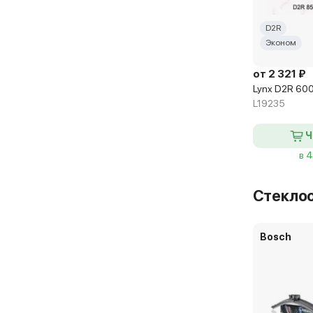
D2R
Эконом
от 2 321 ₽
Lynx D2R 60
L19235
Ч
в 
Стекло
Bosch