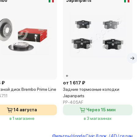
mbo
Japanparts
 ₽
от 1 617 ₽
зной диск Brembo Prime Line
Задние тормозные колодки
7.11
Japanparts
PP-405AF
14 августа
Через 15 мин
в 1 магазине
в 3 магазинах
Фильтры Honda Civic 8 пок. / 4D / седан