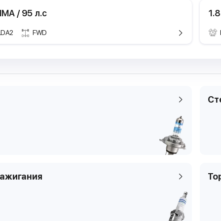
 IMA / 95 л.с
1.8
LDA2
FWD
Технические характе
Техничес
Марка и модель
Марка и мод
Honda 
Поколение
Поколение
8 пок. 
Модификация
Модификаци
1.8
Ст
Годы выпуска
Годы выпуска
2005.0
Мощность
Мощность
103 кВТ
Рабочий объем
Рабочий объ
1799 с
двигателя
двигателя
Тип топлива
Тип топлива
бензи
Цилиндры
4
зажигания
То
Цилиндры
Клапаны
4
Клапаны
Тип платформы
седан
Тип платфор
Код кузова
FA, FD,