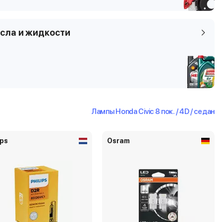
FA, FA3, FD, FD3
сла и жидкости
Лампы Honda Civic 8 пок. / 4D / седан
ips
Osram