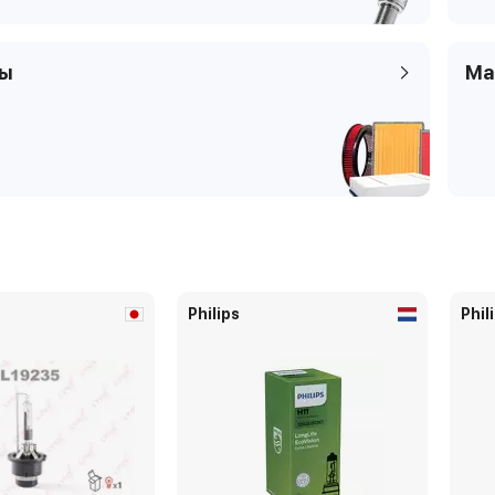
Код кузова
ры
Ма
Philips
Phil