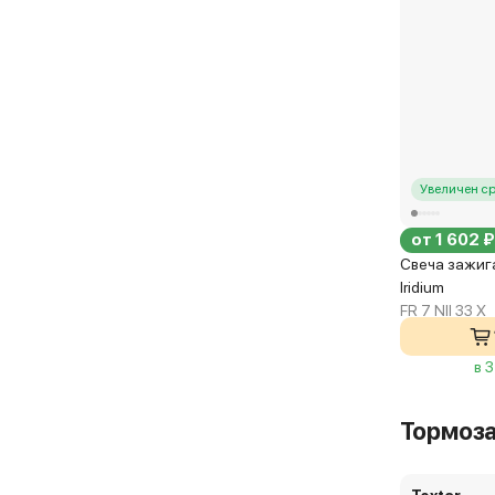
Увеличен с
от 1 602 ₽
Свеча зажиг
Iridium
FR 7 NII 33 X
в 
Тормоз