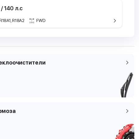
 / 140 л.с
R18A1, R18A2
FWD
ристики
кие характеристики
ель
Civic
Honda Civic
/ 4D / седан
8 пок. / 4D / седан
я
1.3 IMA
еклоочистители
9 - 2012.02
2006.01 -
 / 140 л.с
70 кВТ / 95 л.с
ем
м3
1339 см3
н
Бензин /
электричество
рмоза
4
2
мы
седан
 FD1, FD7