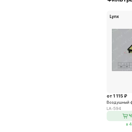
Lynx
от 1 115 ₽
Воздушный ф
LA-594
Ч
в 