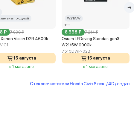
 замены по одной
W21/5W
8 ₽
6 558 ₽
7 896 ₽
7 214 ₽
s Xenon Vision D2R 4600k
Osram LEDriving Standart gen3
VIC1
W21/5W 6000k
7515DWP-02B
15 августа
15 августа
в 1 магазине
в 1 магазине
Стеклоочистители Honda Civic 8 пок. / 4D / седан