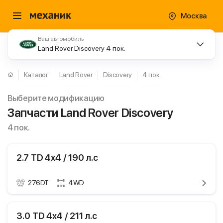
Москва
Ваш автомобиль
Land Rover Discovery 4 пок.
Каталог
Land Rover
Discovery
4 пок.
Выберите модификацию
Запчасти Land Rover Discovery
4 пок.
2.7 TD 4x4 / 190 л.с
276DT
4WD
ики
Land Rover Discovery
3.0 TD 4x4 / 211 л.с