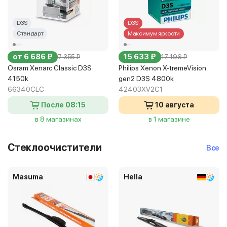
D3S
D3S
Стандарт
Максимум яркости
от 6 686 ₽
15 633 ₽
7 355 ₽
17 196 ₽
Osram Xenarc Classic D3S
Philips Xenon X-tremeVision
4150k
gen2 D3S 4800k
66340CLC
42403XV2C1
После 08:15
10 августа
в 8 магазинах
в 1 магазине
Стеклоочистители
Все
Masuma
Hella