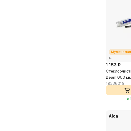
Мультиадап
1 153 ₽
Стеклоочист
Beam 600 м
19336019
в 
Alca