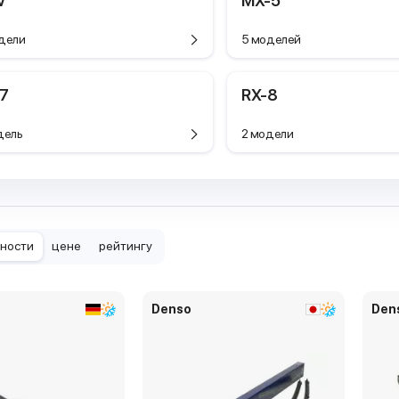
V
MX-5
дели
5 моделей
-7
RX-8
дель
2 модели
рности
цене
рейтингу
Denso
Den