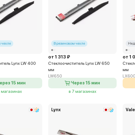
 чехле
В резиновом чехле
Нед
от 1 313 ₽
от 1 
итель Lynx LW 400
Стеклоочиститель Lynx LW 650
Стекл
мм
мм
LW650
LX60
ерез 15 мин
Через 15 мин
4 магазинах
в 7 магазинах
Lynx
Val