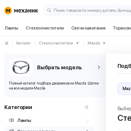
Поиск товаров по номеру детали, бренд
Лампы
Стеклоочистители
Свечи зажигания
Тормозн
Каталог
Стеклоочистители
Mazda
Подб
Выбрать модель
​Полный каталог подбора дворников на Mazda. Щётки
на все модели Mazda
Категории
Выбе
Сте
Лампы