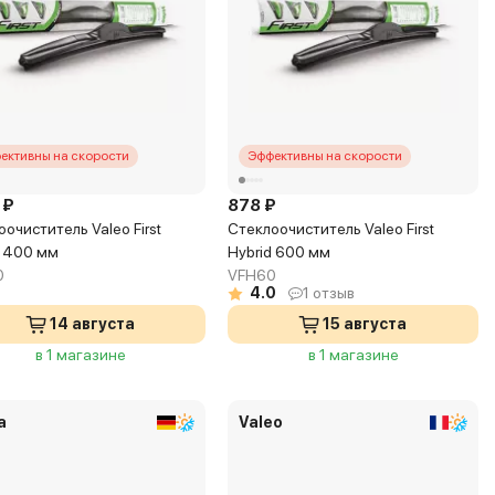
ективны на скорости
Эффективны на скорости
 ₽
878 ₽
очиститель Valeo First
Стеклоочиститель Valeo First
d 400 мм
Hybrid 600 мм
0
VFH60
4.0
1 отзыв
14 августа
15 августа
в 1 магазине
в 1 магазине
a
Valeo