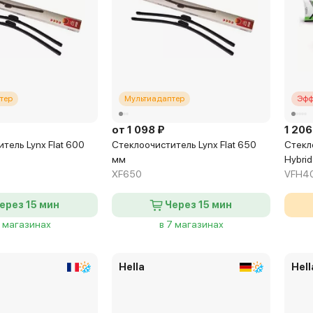
тер
Мультиадаптер
Эфф
от 1 098 ₽
1 206
тель Lynx Flat 600
Стеклоочиститель Lynx Flat 650
Стекло
мм
Hybri
XF650
VFH4
ерез 15 мин
Через 15 мин
8 магазинах
в 7 магазинах
Hella
Hell