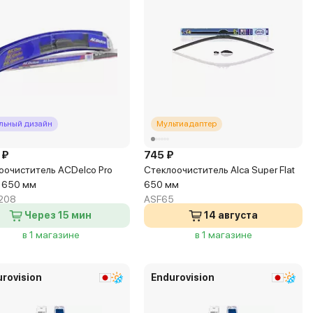
льный дизайн
Мультиадаптер
 ₽
745 ₽
оочиститель ACDelco Pro
Стеклоочиститель Alca Super Flat
d 650 мм
650 мм
208
ASF65
Через 15 мин
14 августа
в 1 магазине
в 1 магазине
rovision
Endurovision