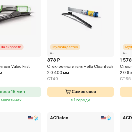
 на скорости
Мультиадаптер
Мул
878 ₽
1 578
тель Valeo First
Стеклоочиститель Hella CleanTech
Стекл
м
2.0 400 мм
2.0 6
CT40
CT65
ерез 15 мин
Самовывоз
4 магазинах
в 1 городе
ACDelco
ACD