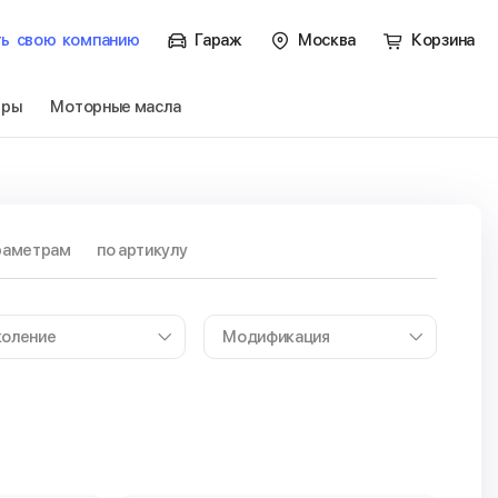
ть
свою
компанию
Гараж
Москва
Корзина
тры
Моторные масла
раметрам
по артикулу