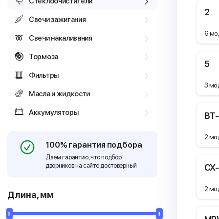
Стеклоочистители
2
Свечи зажигания
6 мо
Свечи накаливания
Тормоза
5
Фильтры
3 мо
Масла и жидкости
Аккумуляторы
BT
2 мо
100% гарантия подбора
Даем гарантию, что подбор
дворников на сайте достоверный
CX
2 мо
Длина, мм