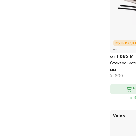
Push Button (Rear)
Push Button 16 mm
Push Button 19 mm
Roc Lock 2 (Rear)
Roc Lock 3 (Rear)
Мультиадап
Roc Lock 4 (Rear)
от 1 082 ₽
Side Mounting
Стеклоочисти
мм
Side Pin 17 mm
XF600
Side Pin 22 mm
Ч
Snap Claw F2 (Rear)
в 
Special
Top Lock
Valeo
Trunnion (Rear)
U-Clip (Rear)