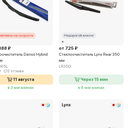
ективны на скорости
Недорогой аналог
388 ₽
от 725 ₽
оочиститель Denso Hybrid
Стеклоочиститель Lynx Rear 350
мм
мм
065L
LR35D
0
2 отзыва
11 августа
Через 15 мин
в 3 магазинах
в 4 магазинах
x
Lynx