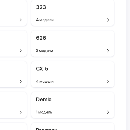
323
4 модели
626
3 модели
CX-5
4 модели
Demio
1 модель