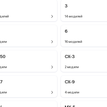
3
делей
14 моделей
6
дели
16 моделей
-50
CX-3
дели
2 модели
-7
CX-9
дели
4 модели