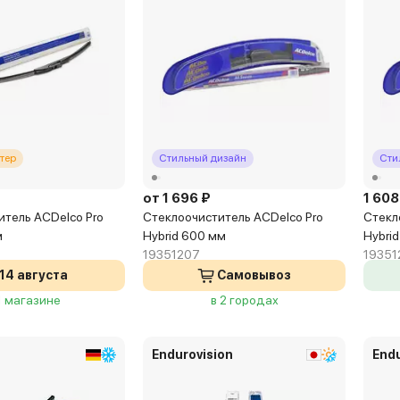
тер
Стильный дизайн
Сти
от 1 696 ₽
1 608
итель ACDelco Pro
Стеклоочиститель ACDelco Pro
Стекл
м
Hybrid 600 мм
Hybri
19351207
19351
14 августа
Самовывоз
1 магазине
в 2 городах
Endurovision
Endu