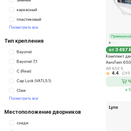
зимний
Hella
каркасный
Heyner
пластиковый
Lynx
Посмотреть все
рессорный
Masuma
Премиум ка
Тип крепления
Mazda
от 3 497 
Bayonet
Osawa
Комплект дв
Bayonet 7,1
AeroTwin 65
RoadRunner
AR 653 S
C (Rear)
4.4
15
SWF
Cap Lock (VATL5.1)
Ч
Trico
в 
Claw
Valeo
Посмотреть все
Cover Lock (MBTL1.1)
Lynx
DirectFit 1 (Rear)
Местоположение дворников
DirectFit 2 (Rear)
сзади
DirectFit 3 (Rear)