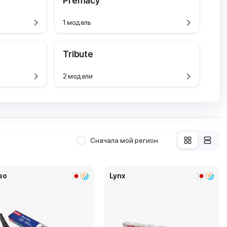
Premacy
1 модель
Tribute
2 модели
Сначала мой регион
so
Lynx