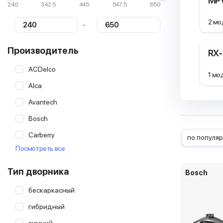
MP
240
342.5
445
547.5
650
2 мо
-
Производитель
RX
ACDelco
1 мо
Alca
Avantech
Bosch
Carberry
по популя
Посмотреть все
Champion
Continental
Тип дворника
Bosch
Denso
бескаркасный
Endurovision
гибридный
Goodyear