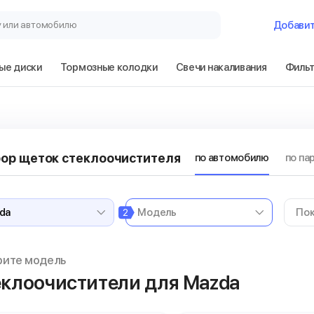
у или автомобилю
Добави
ые диски
Тормозные колодки
Свечи накаливания
Филь
ор щеток стеклоочистителя
по автомобилю
по па
2
рите модель
клоочистители для Mazda