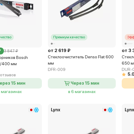
чество
Премиум качество
Эфф
от 2 619 ₽
от 3 
₽
3 847 ₽
Стеклоочиститель Denso Flat 600
Стекл
орников Bosch
мм
650 
0/400 мм
DFR-009
DUR-
5.
 отзывов
ерез 15 мин
Через 15 мин
5 магазинах
в 6 магазинах
Lynx
Lyn