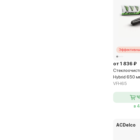
V-Notch (Rear)
Эффективны
от 1 836 ₽
Стеклоочисти
Hybrid 650 м
VFH65
Ч
в 
ACDelco