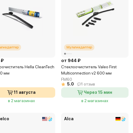
ьтиадаптер
Мультиадаптер
 ₽
от 944 ₽
оочиститель Hella CleanTech
Стеклоочиститель Valeo First
50 мм
Multiconnection v2 600 мм
FM60
5.0
1 отзыв
11 августа
Через 15 мин
в 2 магазинах
в 2 магазинах
elco
Alca