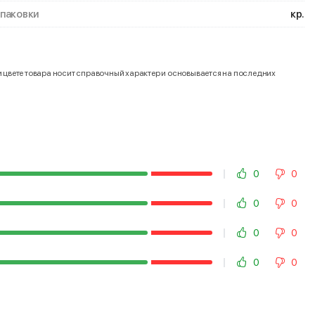
упаковки
кр.
и цвете товара носит справочный характер и основывается на последних
0
0
0
0
0
0
0
0