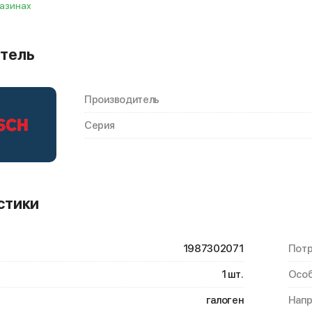
газинах
тель
Производитель
Серия
стики
1987302071
Потр
1 шт.
Особ
галоген
Нап