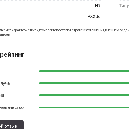
H7
Тип 
PX26d
еских характеристиках, комплекте поставки, стране изготовления, внешнем виде 
одителя
рейтинг
 луча
ии
на/качество
ой отзыв