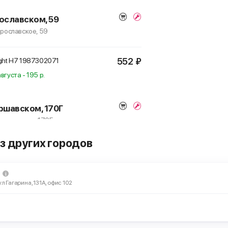
ославском, 59
Ярославское, 59
552 ₽
ight H7
1987302071
вгуста - 195 р.
ршавском, 170Г
 Варшавское, 170Г
з других городов
552 ₽
ight H7
1987302071
ул Гагарина, 131А, офис 102