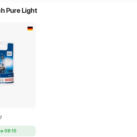
h Pure Light
H7
е 08:15