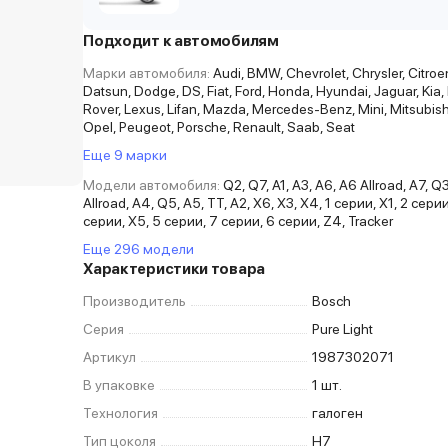
Подходит к автомобилям
Марки автомобиля:
Audi, BMW, Chevrolet, Chrysler, Citro
Datsun, Dodge, DS, Fiat, Ford, Honda, Hyundai, Jaguar, Kia,
Rover, Lexus, Lifan, Mazda, Mercedes-Benz, Mini, Mitsubish
Opel, Peugeot, Porsche, Renault, Saab, Seat
Еще 9 марки
Модели автомобиля:
Q2, Q7, A1, A3, A6, A6 Allroad, A7, Q
Allroad, A4, Q5, A5, TT, A2, X6, X3, X4, 1 серии, X1, 2 серии,
серии, X5, 5 серии, 7 серии, 6 серии, Z4, Tracker
Еще 296 модели
Характеристики товара
Производитель
Bosch
Серия
Pure Light
Артикул
1987302071
В упаковке
1 шт.
Технология
галоген
Тип цоколя
H7