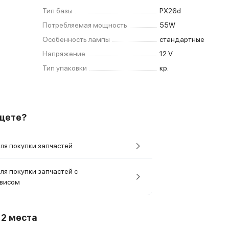
Тип базы
PX26d
Потребляемая мощность
55W
Особенность лампы
стандартные
Напряжение
12 V
Тип упаковки
кр.
ищете?
ля покупки запчастей
ля покупки запчастей с
рвисом
о
2 места