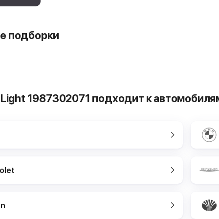
е подборки
 Light 1987302071 подходит к автомобиля
olet
en