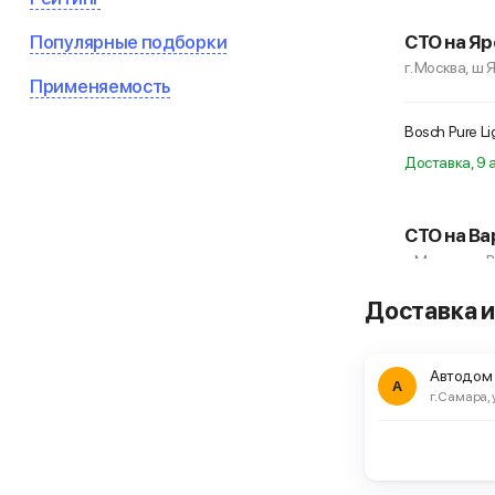
Популярные подборки
СТО на Яр
г. Москва, ш 
Применяемость
Bosch Pure L
Доставка, 9 а
СТО на Ва
г. Москва, ш
Доставка и
Bosch Pure L
Автодом
А
г. Самара, 