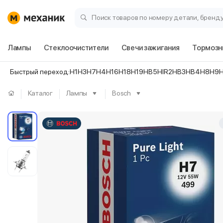
Поиск товаров по номеру детали, бренд
Лампы
Стеклоочистители
Свечи зажигания
Тормозн
Быстрый переход:
H1
H3
H7
H4
H16
H18
H19
HB5
HIR2
HB3
HB4
H8
H9
Каталог
Лампы
Bosch