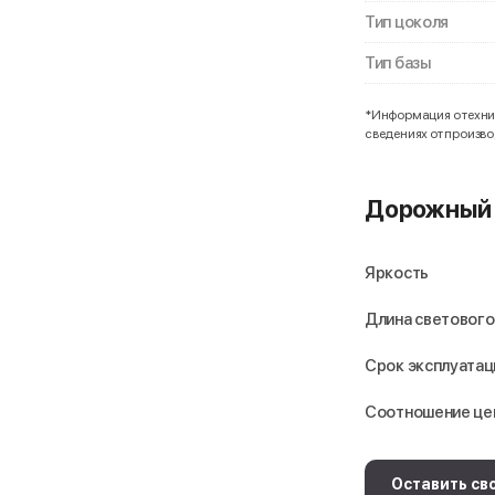
Тип цоколя
Тип базы
*Информация о технич
сведениях от произв
Дорожный 
Яркость
Длина светового
Срок эксплуатац
Соотношение це
Оставить св