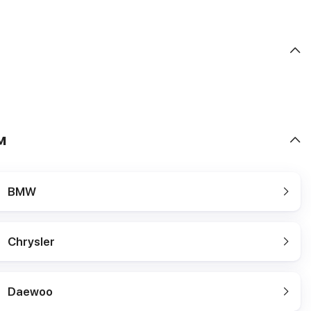
м
BMW
Chrysler
Daewoo