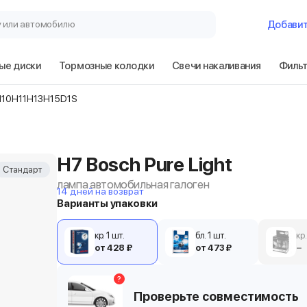
у или автомобилю
Добави
ые диски
Тормозные колодки
Свечи накаливания
Филь
H10
H11
H13
H15
D1S
H7 Bosch Pure Light
Стандарт
лампа автомобильная галоген
14 дней на возврат
Варианты упаковки
кр. 1 шт.
бл. 1 шт.
кр.
от 428 ₽
от 473 ₽
−
?
Проверьте совместимость