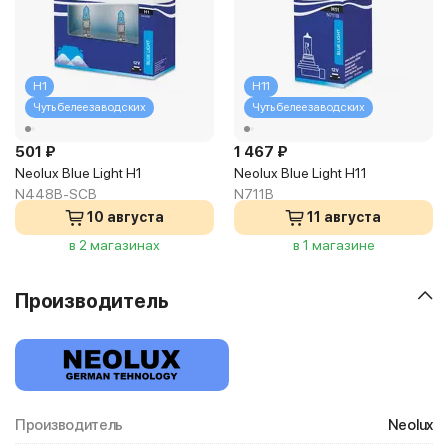
H1
H11
Чуть белее заводских
Чуть белее заводских
501 ₽
1 467 ₽
Neolux Blue Light H1
Neolux Blue Light H11
N448B-SCB
N711B
10 августа
11 августа
в 2 магазинах
в 1 магазине
Производитель
Производитель
Neolux