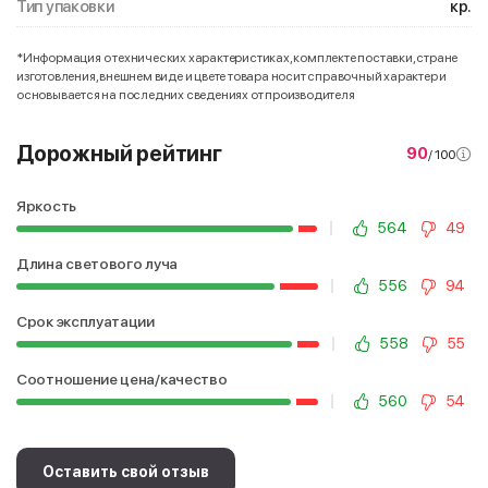
Тип упаковки
кр.
*Информация о технических характеристиках, комплекте поставки, стране
изготовления, внешнем виде и цвете товара носит справочный характер и
основывается на последних сведениях от производителя
Дорожный рейтинг
90
/ 100
Яркость
564
49
Длина светового луча
556
94
Срок эксплуатации
558
55
Соотношение цена/качество
560
54
Оставить свой отзыв