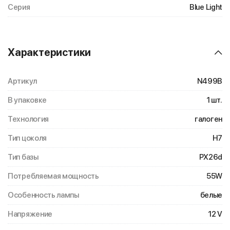
Серия
Blue Light
Характеристики
Артикул
N499B
В упаковке
1 шт.
Технология
галоген
Тип цоколя
H7
Тип базы
PX26d
Потребляемая мощность
55W
Особенность лампы
белые
Напряжение
12 V