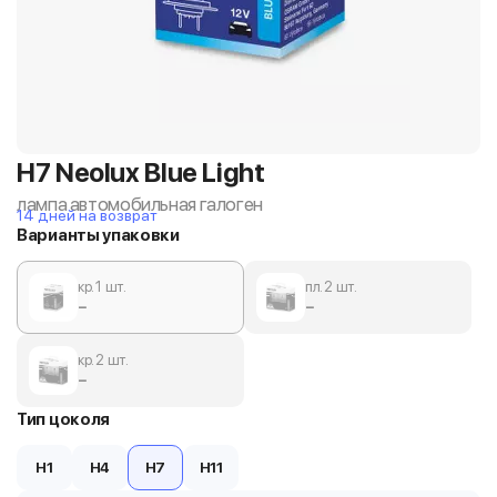
H7 Neolux Blue Light
лампа автомобильная галоген
14 дней на возврат
Варианты упаковки
кр. 1 шт.
пл. 2 шт.
−
−
кр. 2 шт.
−
Тип цоколя
H1
H4
H7
H11