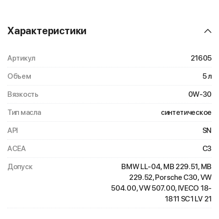
Характеристики
Артикул
21605
Объем
5 л
Вязкость
0W-30
Тип масла
синтетическое
API
SN
ACEA
C3
Допуск
BMW LL-04, MB 229.51, MB
229.52, Porsche C30, VW
504.00, VW 507.00, IVECO 18-
1811 SC1 LV 21