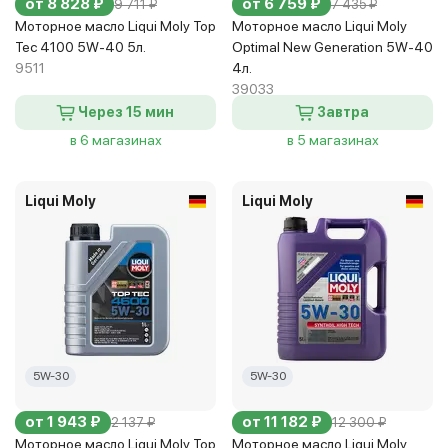
от 8 828 ₽
от 6 759 ₽
9 711 ₽
7 435 ₽
Моторное масло Liqui Moly Top
Моторное масло Liqui Moly
Tec 4100 5W-40 5л.
Optimal New Generation 5W-40
9511
4л.
39033
Через 15 мин
Завтра
в 6 магазинах
в 5 магазинах
Liqui Moly
Liqui Moly
5W-30
5W-30
от 1 943 ₽
от 11 182 ₽
2 137 ₽
12 300 ₽
Моторное масло Liqui Moly Top
Моторное масло Liqui Moly