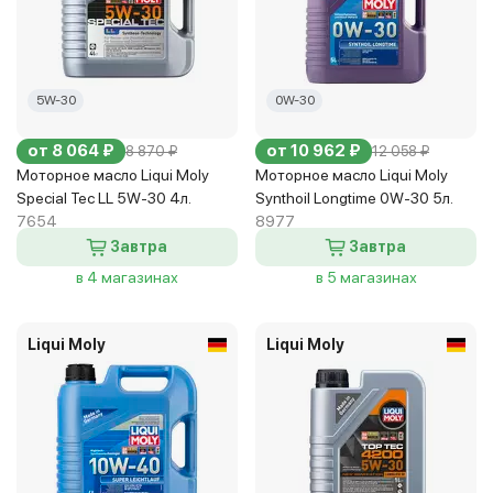
5W-30
0W-30
от 8 064 ₽
от 10 962 ₽
8 870 ₽
12 058 ₽
Моторное масло Liqui Moly
Моторное масло Liqui Moly
Special Tec LL 5W-30 4л.
Synthoil Longtime 0W-30 5л.
7654
8977
Завтра
Завтра
в 4 магазинах
в 5 магазинах
Liqui Moly
Liqui Moly