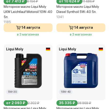
от 7 413 ₽
от 10 624 ₽
8 154 ₽
11 686 ₽
Моторное масло Liqui Moly
Моторное масло Liqui Moly
LKW Leichtlauf Motoroil 10W-40
Diesel Synthoil 5W-40 5л.
5л.
1341
1185
14 августа
14 августа
в 3 магазинах
в 3 магазинах
Liqui Moly
Liqui Moly
5W-30
10W-40
от 2 093 ₽
35 335 ₽
2 302 ₽
38 869 ₽
Моторное масло Liqui Moly
Моторное масло Liqui Moly