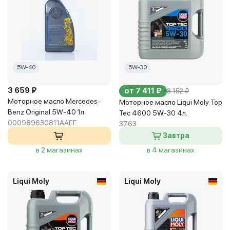
5W-40
5W-30
3 659 ₽
от 7 411 ₽
8 152 ₽
Моторное масло Mercedes-
Моторное масло Liqui Moly Top
Benz Original 5W-40 1л.
Tec 4600 5W-30 4л.
000989630811AAEE
3763
Завтра
в 2 магазинах
в 4 магазинах
Liqui Moly
Liqui Moly