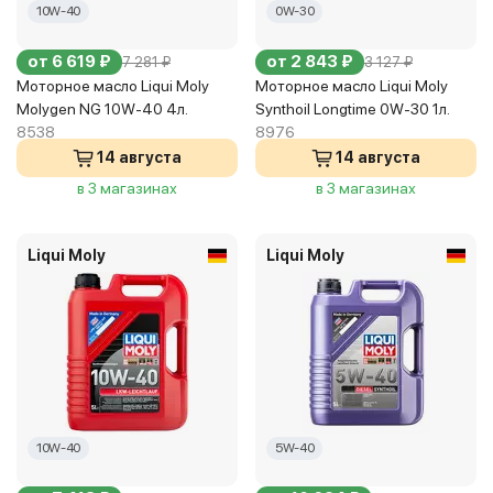
10W-40
0W-30
от 6 619 ₽
от 2 843 ₽
7 281 ₽
3 127 ₽
Моторное масло Liqui Moly
Моторное масло Liqui Moly
Molygen NG 10W-40 4л.
Synthoil Longtime 0W-30 1л.
8538
8976
14 августа
14 августа
в 3 магазинах
в 3 магазинах
Liqui Moly
Liqui Moly
10W-40
5W-40