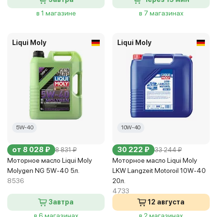
в 1 магазине
в 7 магазинах
Liqui Moly
Liqui Moly
5W-40
10W-40
от 8 028 ₽
30 222 ₽
8 831 ₽
33 244 ₽
Моторное масло Liqui Moly
Моторное масло Liqui Moly
Molygen NG 5W-40 5л.
LKW Langzeit Motoroil 10W-40
8536
20л.
4733
Завтра
12 августа
в 6 магазинах
в 2 магазинах