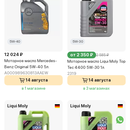
5W-40
5W-30
12 024 ₽
от 2 350 ₽
2 585 ₽
Моторное масло Mercedes-
Моторное масло Liqui Moly Top
Benz Original 5W-40 5л.
Tec 4400 5W-30 1л.
A000989630813AAEW
2319
14 августа
14 августа
в 1 магазине
в 3 магазинах
Liqui Moly
Liqui Moly