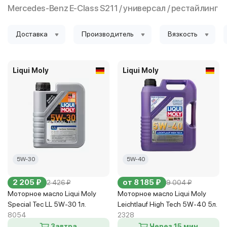
Mercedes-Benz E-Class S211 / универсал / рестайлинг
Доставка
Производитель
Вязкость
Liqui Moly
Liqui Moly
5W-30
5W-40
2 205 ₽
от 8 185 ₽
2 426 ₽
9 004 ₽
Моторное масло Liqui Moly
Моторное масло Liqui Moly
Special Tec LL 5W-30 1л.
Leichtlauf High Tech 5W-40 5л.
8054
2328
Завтра
Через 15 мин