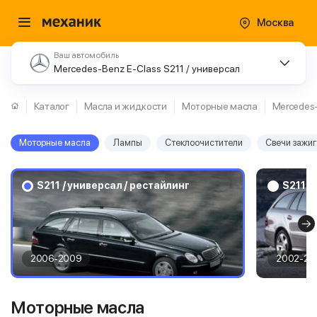
Москва
Ваш автомобиль
Mercedes-Benz E-Class S211 / универсал
Каталог
Масла и жидкости
Моторные масла
Mercedes
Моторные масла
Лампы
Стеклоочистители
Свечи зажи
S211 / универсал / рестайлинг
S211 /
2006-2009
2002-20
Моторные масла