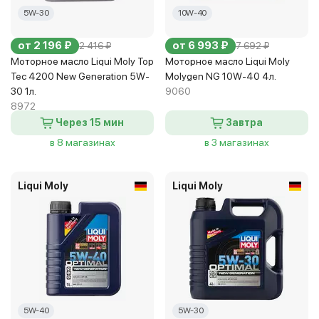
5W-30
10W-40
от 2 196 ₽
от 6 993 ₽
2 416 ₽
7 692 ₽
Моторное масло Liqui Moly Top
Моторное масло Liqui Moly
Tec 4200 New Generation 5W-
Molygen NG 10W-40 4л.
30 1л.
9060
8972
Через 15 мин
Завтра
в 8 магазинах
в 3 магазинах
Liqui Moly
Liqui Moly
5W-40
5W-30