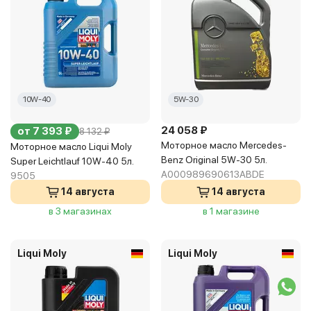
10W-40
5W-30
24 058 ₽
от 7 393 ₽
8 132 ₽
Моторное масло Mercedes-
Моторное масло Liqui Moly
Benz Original 5W-30 5л.
Super Leichtlauf 10W-40 5л.
A000989690613ABDE
9505
14 августа
14 августа
в 3 магазинах
в 1 магазине
Liqui Moly
Liqui Moly