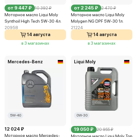
от 9 447 ₽
от 2 245 ₽
10 392 ₽
2 470 ₽
Моторное масло Liqui Moly
Моторное масло Liqui Moly
Synthoil High Tech 5W-30 4л.
Molygen NG DPF 5W-30 1л.
20958
21224
14 августа
14 августа
в 3 магазинах
в 3 магазинах
Mercedes-Benz
Liqui Moly
5W-40
0W-30
12 024 ₽
19 050 ₽
20 955 ₽
Моторное масло Mercedes-
Моторное масло Liqui Moly Top