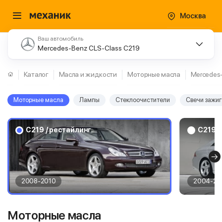
Москва
Ваш автомобиль
Mercedes-Benz CLS-Class C219
Каталог
Масла и жидкости
Моторные масла
Mercedes
Моторные масла
Лампы
Стеклоочистители
Свечи зажи
C219 / рестайлинг
C219
2008-2010
2004-20
Моторные масла