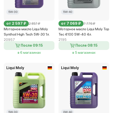
5W-30
5W-40
от 2 597 ₽
от 7 069 ₽
2 857 ₽
7 776 ₽
Моторное масло Liqui Moly
Моторное масло Liqui Moly Top
Synthoil High Tech 5W-30 1л.
Tec 4100 5W-40 4л.
20957
2195
После 09:15
После 08:15
в 6 магазинах
в 5 магазинах
Liqui Moly
Liqui Moly
5W-30
0W-40