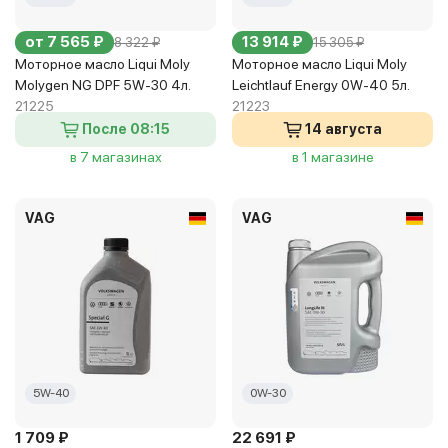
от 7 565 ₽
13 914 ₽
8 322 ₽
15 305 ₽
Моторное масло Liqui Moly
Моторное масло Liqui Moly
Molygen NG DPF 5W-30 4л.
Leichtlauf Energy 0W-40 5л.
21225
21223
После 08:15
14 августа
в 7 магазинах
в 1 магазине
VAG
VAG
5W-40
0W-30
1 709 ₽
22 691 ₽