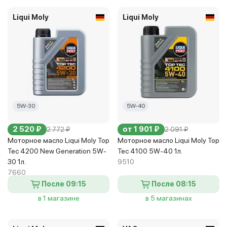
Liqui Moly
Liqui Moly
5W-30
5W-40
2 520 ₽
от 1 901 ₽
2 772 ₽
2 091 ₽
Моторное масло Liqui Moly Top
Моторное масло Liqui Moly Top
Tec 4200 New Generation 5W-
Tec 4100 5W-40 1л.
30 1л.
9510
7660
После 09:15
После 08:15
в 1 магазине
в 5 магазинах