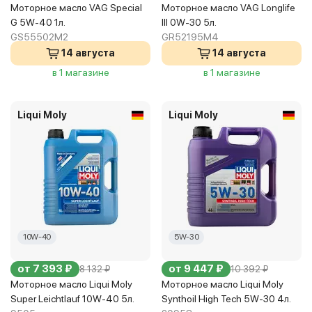
Моторное масло VAG Special
Моторное масло VAG Longlife
G 5W-40 1л.
III 0W-30 5л.
GS55502M2
GR52195M4
14 августа
14 августа
в 1 магазине
в 1 магазине
Liqui Moly
Liqui Moly
10W-40
5W-30
от 7 393 ₽
от 9 447 ₽
8 132 ₽
10 392 ₽
Моторное масло Liqui Moly
Моторное масло Liqui Moly
Super Leichtlauf 10W-40 5л.
Synthoil High Tech 5W-30 4л.