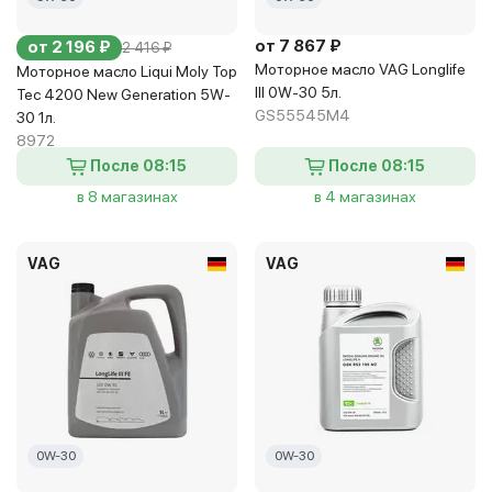
от 7 867 ₽
от 2 196 ₽
2 416 ₽
Моторное масло VAG Longlife
Моторное масло Liqui Moly Top
III 0W-30 5л.
Tec 4200 New Generation 5W-
GS55545M4
30 1л.
8972
После 08:15
После 08:15
в 8 магазинах
в 4 магазинах
VAG
VAG
0W-30
0W-30