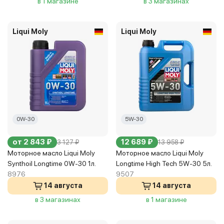
в 1 магазине
в 3 магазинах
Liqui Moly
Liqui Moly
0W-30
5W-30
от 2 843 ₽
12 689 ₽
3 127 ₽
13 958 ₽
Моторное масло Liqui Moly
Моторное масло Liqui Moly
Synthoil Longtime 0W-30 1л.
Longtime High Tech 5W-30 5л.
8976
9507
14 августа
14 августа
в 3 магазинах
в 1 магазине