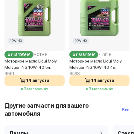
10W-40
10W-40
от 8 199 ₽
от 6 619 ₽
9 019 ₽
7 281 ₽
Моторное масло Liqui Moly
Моторное масло Liqui Moly
Molygen NG 10W-40 5л.
Molygen NG 10W-40 4л.
9951
8538
14 августа
14 августа
в 3 магазинах
в 3 магазинах
Другие запчасти для вашего
Все
автомобиля
Лампы
Стекл