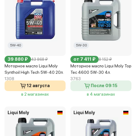
5W-40
5W-30
39 880 ₽
от 7 411 ₽
43 868 ₽
8 152 ₽
Моторное масло Liqui Moly
Моторное масло Liqui Moly Top
Synthoil High Tech 5W-40 20л.
Tec 4600 5W-30 4л.
1308
3763
12 августа
После 09:15
в 2 магазинах
в 4 магазинах
Liqui Moly
Liqui Moly