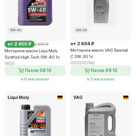
5W-40
0W-30
от 2 604 ₽
от 2 450 ₽
2 695 ₽
Моторное масло VAG Special
Моторное масло Liqui Moly
C 0W-30 1л.
Synthoil High Tech 5W-40 1л.
GS55167M2
1855
После 08:15
После 09:15
в 6 магазинах
в 3 магазинах
Liqui Moly
VAG