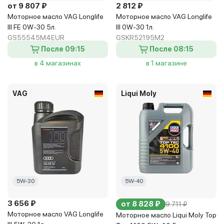
от 9 807 ₽
2 812 ₽
Моторное масло VAG Longlife
Моторное масло VAG Longlife
III FE 0W-30 5л.
III 0W-30 1л.
GS55545M4EUR
GSKR52195M2
После 09:15
После 08:15
в 4 магазинах
в 1 магазине
VAG
Liqui Moly
5W-30
5W-40
3 656 ₽
от 8 828 ₽
9 711 ₽
Моторное масло VAG Longlife
Моторное масло Liqui Moly Top