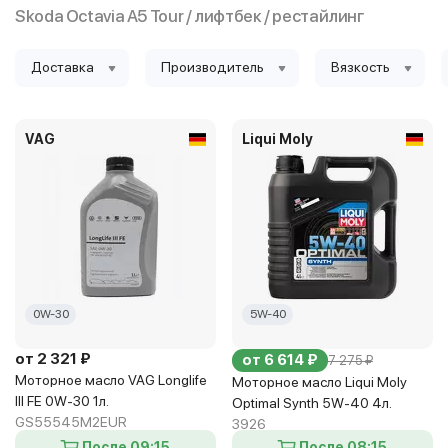
Skoda Octavia A5 Tour / лифтбек / рестайлинг
Доставка
Производитель
Вязкость
VAG
Liqui Moly
0W-30
5W-40
от 2 321 ₽
от 6 614 ₽
7 275 ₽
Моторное масло VAG Longlife
Моторное масло Liqui Moly
III FE 0W-30 1л.
Optimal Synth 5W-40 4л.
GS55545M2EUR
3926
После 09:15
После 08:15