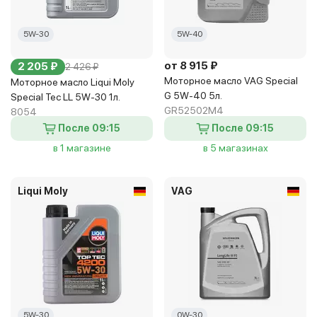
5W-30
5W-40
от 8 915 ₽
2 205 ₽
2 426 ₽
Моторное масло VAG Special
Моторное масло Liqui Moly
G 5W-40 5л.
Special Tec LL 5W-30 1л.
GR52502M4
8054
После 09:15
После 09:15
в 1 магазине
в 5 магазинах
Liqui Moly
VAG
5W-30
0W-30