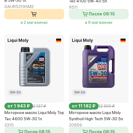
III 5W-30 1л.
Tec 4100 5W-40 5л.
GAUR52195M2
9511
После 08:15
в 2 магазинах
в 6 магазинах
Liqui Moly
Liqui Moly
5W-30
5W-30
от 1 943 ₽
от 11 182 ₽
2 137 ₽
12 300 ₽
Моторное масло Liqui Moly Top
Моторное масло Liqui Moly
Tec 4600 5W-30 1л.
Synthoil High Tech 5W-30 5л.
2315
20959
После 08:15
После 08:15