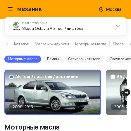
Москва
Ваш автомобиль
Skoda Octavia A5 Tour / лифтбек
Каталог
Масла и жидкости
Моторные масла
Skoda
Моторные масла
Лампы
Стеклоочистители
Свечи зажи
A5 Tour / лифтбек / рестайлинг
A5 / у
2009-2013
2008-20
Моторные масла