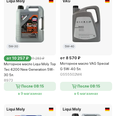
Liqui Moly
VAG
5W-30
5W-40
от 8 570 ₽
от 10 257 ₽
11 283 ₽
Моторное масло VAG Special
Моторное масло Liqui Moly Top
G 5W-40 5л.
Tec 4200 New Generation 5W-
GS55502M4
30 5л.
8973
После 08:15
После 08:15
в 9 магазинах
в 6 магазинах
Liqui Moly
Liqui Moly