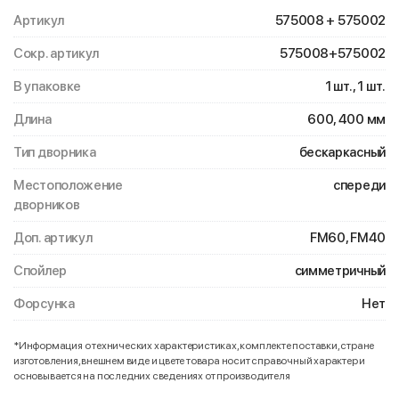
Артикул
575008 + 575002
Сокр. артикул
575008+575002
В упаковке
1 шт., 1 шт.
Длина
600, 400 мм
Тип дворника
бескаркасный
Местоположение
спереди
дворников
Доп. артикул
FM60, FM40
Спойлер
симметричный
Форсунка
Нет
*Информация о технических характеристиках, комплекте поставки, стране
изготовления, внешнем виде и цвете товара носит справочный характер и
основывается на последних сведениях от производителя