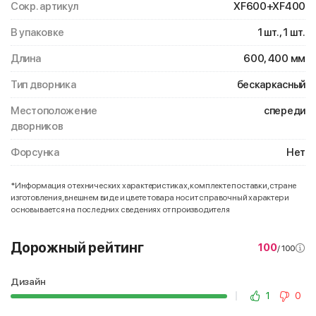
Сокр. артикул
XF600+XF400
В упаковке
1 шт., 1 шт.
Длина
600, 400 мм
Тип дворника
бескаркасный
Местоположение
спереди
дворников
Форсунка
Нет
*Информация о технических характеристиках, комплекте поставки, стране
изготовления, внешнем виде и цвете товара носит справочный характер и
основывается на последних сведениях от производителя
Дорожный рейтинг
100
/ 100
Дизайн
1
0