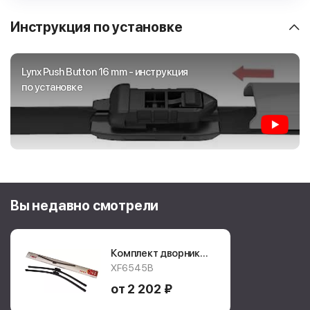
Инструкция по установке
Lynx Push Button 16 mm - инструкция
по установке
Вы недавно смотрели
Комплект дворников
Lynx Flat
XF6545B
XF6545B
от 2 202 ₽