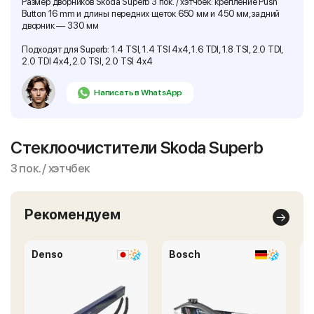
Размер дворников Skoda Superb 3 пок. / хэтчбек: крепление Push
Button 16 mm и длины передних щеток 650 мм и 450 мм, задний
дворник — 330 мм
Подходят для Superb: 1.4 TSI, 1.4 TSI 4x4, 1.6 TDI, 1.8 TSI, 2.0 TDI,
2.0 TDI 4x4, 2.0 TSI, 2.0 TSI 4x4
Написать в WhatsApp
Стеклоочистители Skoda Superb
3 пок. / хэтчбек
Рекомендуем
Denso
Bosch
E