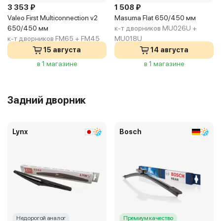
3 353 ₽
1 508 ₽
Valeo First Multiconnection v2
Masuma Flat 650/450 мм
650/450 мм
к-т дворников MU026U +
к-т дворников FM65 + FM45
MU018U
15 августа
14 августа
в 1 магазине
в 1 магазине
Задний дворник
Lynx
Bosch
Недорогой аналог
Премиум качество