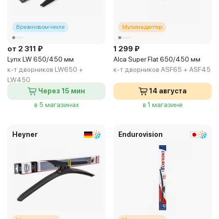
В резиновом чехле
Мультиадаптер
от 2 311 ₽
1 299 ₽
Lynx LW 650/450 мм
Alca Super Flat 650/450 мм
к-т дворников LW650 +
к-т дворников ASF65 + ASF45
LW450
Через 15 мин
14 августа
в 5 магазинах
в 1 магазине
Heyner
Endurovision