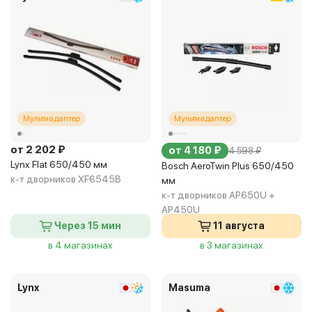
Мультиадаптер
Мультиадаптер
от 2 202 ₽
от 4 180 ₽
4 598 ₽
Lynx Flat 650/450 мм
Bosch AeroTwin Plus 650/450
к-т дворников XF6545B
мм
к-т дворников AP650U +
AP450U
Через 15 мин
11 августа
в 4 магазинах
в 3 магазинах
Lynx
Masuma