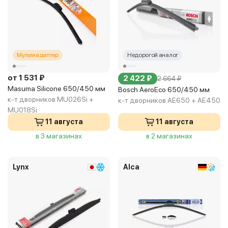
Мультиадаптер
Недорогой аналог
от 1 531 ₽
2 422 ₽
2 664 ₽
Masuma Silicone 650/450 мм
Bosch AeroEco 650/450 мм
к-т дворников MU026Si +
к-т дворников AE650 + AE450
MU018Si
11 августа
11 августа
в 3 магазинах
в 2 магазинах
Lynx
Alca