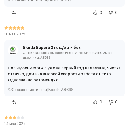
Стеклоочистители
|
Bosch
|
A863S
0
0
16 мая 2025
Skoda Superb 3 пок. / хэтчбек
Отзыв владельца о модели Bosch AeroTwin 650/450 мм
к-т
дворников A863S
Пользуюсь Aerotwin уже не первый год надёжные, чистят
отлично, даже на высокой скорости работают тихо.
Однозначно рекомендую
Стеклоочистители
|
Bosch
|
A863S
0
0
14 мая 2025