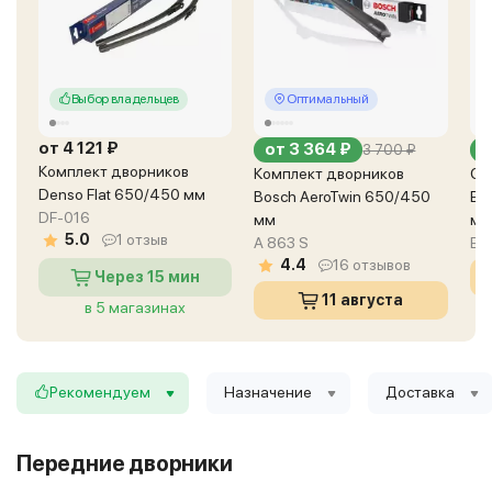
Выбор владельцев
Оптимальный
от 4 121 ₽
от 3 364 ₽
9
3 700 ₽
Комплект дворников
Комплект дворников
Ст
Denso Flat 650/450 мм
Bosch AeroTwin 650/450
En
DF-016
мм
мм
5.0
1 отзыв
A 863 S
EF
4.4
16 отзывов
Через 15 мин
11 августа
в 5 магазинах
в 3 магазинах
Рекомендуем
Назначение
Доставка
Передние дворники