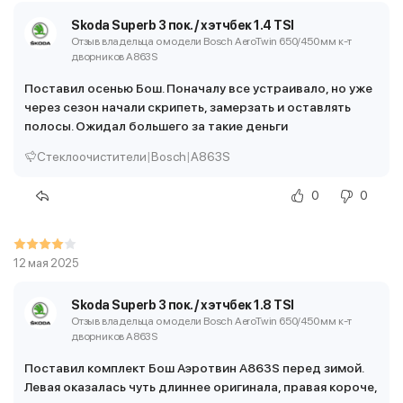
Skoda Superb 3 пок. / хэтчбек 1.4 TSI
Отзыв владельца о модели Bosch AeroTwin 650/450 мм
к-т
дворников A863S
Поставил осенью Бош. Поначалу все устраивало, но уже
через сезон начали скрипеть, замерзать и оставлять
полосы. Ожидал большего за такие деньги
Стеклоочистители
|
Bosch
|
A863S
0
0
12 мая 2025
Skoda Superb 3 пок. / хэтчбек 1.8 TSI
Отзыв владельца о модели Bosch AeroTwin 650/450 мм
к-т
дворников A863S
Поставил комплект Бош Аэротвин A863S перед зимой.
Левая оказалась чуть длиннее оригинала, правая короче,