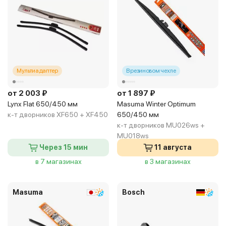
Мультиадаптер
В резиновом чехле
от 2 003 ₽
от 1 897 ₽
Lynx Flat 650/450 мм
Masuma Winter Optimum
к-т дворников XF650 + XF450
650/450 мм
к-т дворников MU026ws +
MU018ws
Через 15 мин
11 августа
в 7 магазинах
в 3 магазинах
Masuma
Bosch