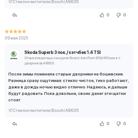
Стеклоочистители
|
Bosch
|
A863S
0
0
09 мая 2025
Skoda Superb 3 пок. / хэтчбек 1.4 TSI
Отзыв владельца о модели Bosch AeroTwin 650/450 мм
к-т
дворников A863S
После зимы поменяла старые дворники на бошевские.
Разница сразу ощутимая: стекло чистое, тихо работают,
даже в дождь ночью видно отлично. Надеюсь, и дальше
будут радовать. Пока довольна, своих денег эти щетки
стоят
Стеклоочистители
|
Bosch
|
A863S
0
0