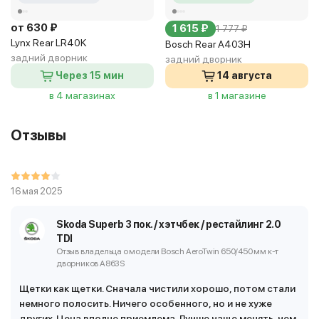
от 630 ₽
1 615 ₽
1 777 ₽
Lynx Rear LR40K
Bosch Rear A403H
задний дворник
задний дворник
Через 15 мин
14 августа
в 4 магазинах
в 1 магазине
Отзывы
16 мая 2025
Skoda Superb 3 пок. / хэтчбек / рестайлинг 2.0
TDI
Отзыв владельца о модели Bosch AeroTwin 650/450 мм
к-т
дворников A863S
Щетки как щетки. Сначала чистили хорошо, потом стали
немного полосить. Ничего особенного, но и не хуже
других. Цена вполне приемлема. Лучше чаще менять, чем