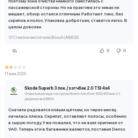
поэтому зона очистки немного сместилась с
пассажирской стороны. Но на практике это никак не
мешает, обзор остался отличным. Работают тихо, без
скрипов и полос. Упаковка добротная, ставятся легко. В
целом доволен
Стеклоочистители
|
Bosch
|
A863S
0
0
11 мая 2025
Skoda Superb 3 пок. / хэтчбек 2.0 TSI 4x4
Отзыв владельца о модели Bosch AeroTwin 650/450 мм
к-т
дворников A863S
Сначала радовался новым щёткам, но через месяц
началась пляска. Скрипят, оставляют полосы, особенно
в сырую погоду. Уже пожалел, что не взял оригинал от
VAG. Теперь эти в багажнике валяются, поставил Denso