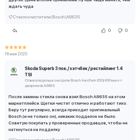
ждать чуда
Стеклоочистители
|
Bosch
|
A863S
0
0
16 мая 2025
Skoda Superb 3 пок. / хэтчбек / рестайлинг 1.4
TSI
Отзыв владельца о модели Bosch AeroTwin 650/450 мм
к-т
дворников A863S
После замены стекла снова взял Bosch A863S на этом
маркетплейсе. Щетки чистят отлично и работают тихо.
Беру тут регулярно, всегда приходит оригинальный
Bosch (и не только он), никаких подделок не было.
Советую покупать у проверенных продавцов, чтобы не
наткнуться на подделку