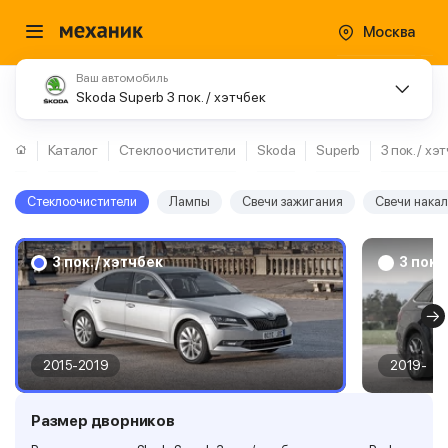
Москва
Ваш автомобиль
Skoda Superb 3 пок. / хэтчбек
Каталог
Стеклоочистители
Skoda
Superb
3 пок. / хэ
Стеклоочистители
Лампы
Свечи зажигания
Свечи нака
3 пок. / хэтчбек
3 пок.
2015-2019
2019-
Размер дворников