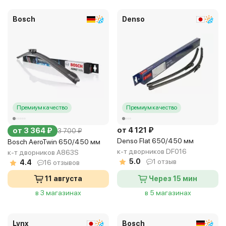
Bosch
Denso
Премиум качество
Премиум качество
от 4 121 ₽
от 3 364 ₽
3 700 ₽
Denso Flat 650/450 мм
Bosch AeroTwin 650/450 мм
к-т дворников DF016
к-т дворников A863S
5.0
1 отзыв
4.4
16 отзывов
11 августа
Через 15 мин
в 3 магазинах
в 5 магазинах
Lynx
Bosch