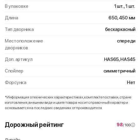
В упаковке
1 шт., 1 шт.
Длина
650, 450 мм
Тип дворника
бескаркасный
Местоположение
спереди
дворников
Доп. артикул
HAS65, HAS45
Спойлер
симметричный
Форсунка
Нет
*Информация о технических характеристиках, комплекте поставки, стране
изготовления, внешнем виде и цвете товара носит справочный характер и
основывается на последних сведениях от производителя
Дорожный рейтинг
98
/ 100
Дизайн