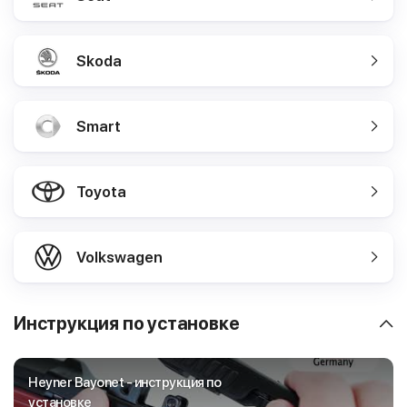
Skoda
Smart
Toyota
Volkswagen
Инструкция по установке
Heyner Bayonet - инструкция по
установке