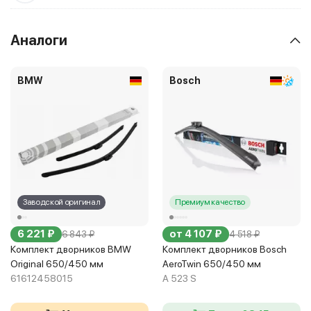
Аналоги
BMW
Bosch
Заводской оригинал
Премиум качество
6 221 ₽
от 4 107 ₽
6 843 ₽
4 518 ₽
Комплект дворников BMW
Комплект дворников Bosch
Original 650/450 мм
AeroTwin 650/450 мм
61612458015
A 523 S