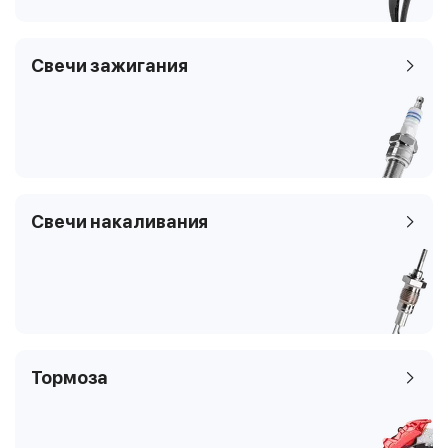
часть
8P1
Свечи зажигания
Свечи накаливания
Тормоза