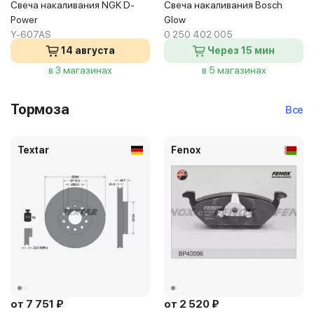
Свеча накаливания NGK D-
Свеча накаливания Bosch
Power
Glow
Y-607AS
0 250 402 005
14 августа
Через 15 мин
в 3 магазинах
в 5 магазинах
Тормоза
Все
Textar
Fenox
от 7 751 ₽
от 2 520 ₽