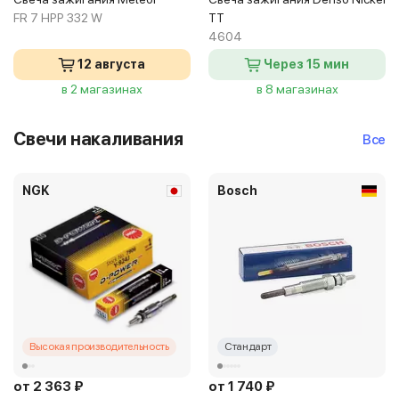
FR 7 HPP 332 W
TT
4604
12 августа
Через 15 мин
в 2 магазинах
в 8 магазинах
Свечи накаливания
Все
NGK
Bosch
Высокая производительность
Стандарт
от 2 363 ₽
от 1 740 ₽