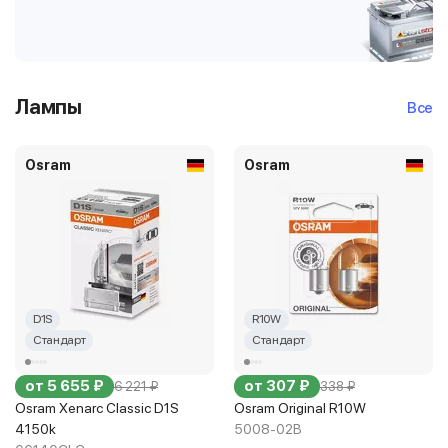
Лампы
Все
Osram
Osram
D1S
R10W
Стандарт
Стандарт
от 5 655 ₽
от 307 ₽
6 221 ₽
338 ₽
Osram Xenarc Classic D1S
Osram Original R10W
4150k
5008-02B