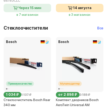
66140CLC
Через 15 мин
14 августа
в 7 магазинах
в 3 магазинах
Стеклоочистители
Все
Bosch
Bosch
Премиум качество
Мультиадаптер
1 034 ₽
от 2 898 ₽
1 137 ₽
3 188 ₽
Стеклоочиститель Bosch Rear
Комплект дворников Bosch
340 мм
AeroTwin Universal AM