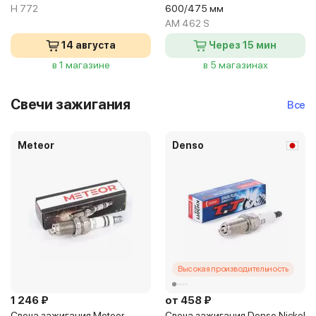
H 772
600/475 мм
AM 462 S
14 августа
Через 15 мин
в 1 магазине
в 5 магазинах
Свечи зажигания
Все
Meteor
Denso
Высокая производительность
1 246 ₽
от 458 ₽
Свеча зажигания Meteor
Свеча зажигания Denso Nickel