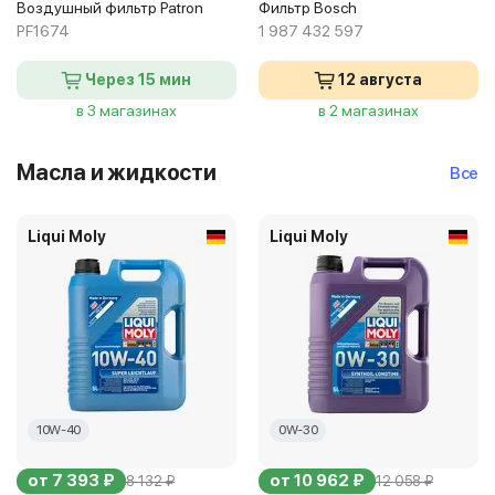
Воздушный фильтр Patron
Фильтр Bosch
PF1674
1 987 432 597
Через 15 мин
12 августа
в 3 магазинах
в 2 магазинах
Масла и жидкости
Все
Liqui Moly
Liqui Moly
10W-40
0W-30
от 7 393 ₽
от 10 962 ₽
8 132 ₽
12 058 ₽