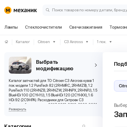
Поиск товаров по номеру детали, бренд
Лампы
Стеклоочистители
Свечи зажигания
Тормозн
Каталог
Citroen
C3 Aircross
1 пок.
Выбрать
Подб
модификацию
Каталог запчастей для ТО Citroen C3 Aircross кузов 1
пок. модели 1.2 PureTech 82 (2RHMRC, 2RHMZB), 1.2
PureTech 110 (2RHNZB, 2RHNZW, 2RHNPX, 2RHNPJ), 1.5
BlueHDi 100 (2CYHYJ), 1.5 BlueHDi 120 (2CYHXX), 1.6
HDi 92 (2C9HPA). Расходники для Ситроен С3
Выбе
Аиркросс 1 пок. выпуска 2017, 2018, 2019, 2020, 2021
Развернуть
г.
Зап
Категории