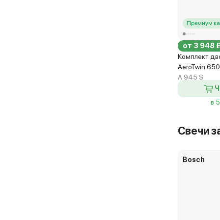
Премиум ка
от 3 948 
Комплект дв
AeroTwin 65
A 945 S
Ч
в 
Свечи з
Bosch