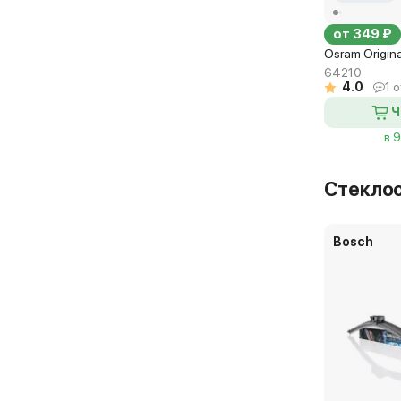
от 349 ₽
Osram Origin
64210
4.0
1 
Ч
в 
Стекло
Bosch