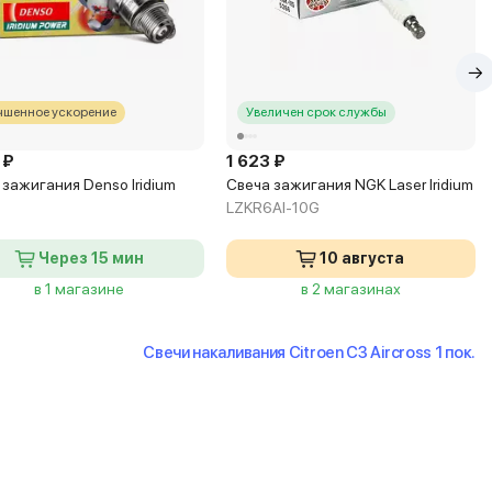
чшенное ускорение
Увеличен срок службы
 ₽
1 623 ₽
 зажигания Denso Iridium
Свеча зажигания NGK Laser Iridium
LZKR6AI-10G
Через 15 мин
10 августа
в 1 магазине
в 2 магазинах
Свечи накаливания Citroen C3 Aircross 1 пок.