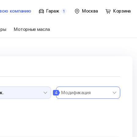
вою
компанию
Гараж
Москва
Корзина
1
тры
Моторные масла
oss 1 пок.
Перейти
4