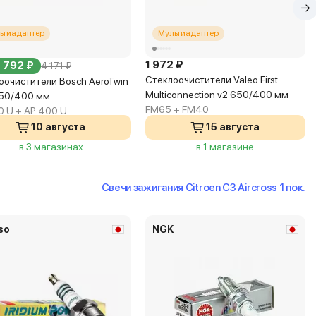
ьтиадаптер
Мультиадаптер
1 972 ₽
3 792 ₽
4 171 ₽
Стеклоочистители Valeo First
оочистители Bosch AeroTwin
Multiconnection v2 650/400 мм
650/400 мм
FM65 + FM40
0 U + AP 400 U
10 августа
15 августа
в 3 магазинах
в 1 магазине
Свечи зажигания Citroen C3 Aircross 1 пок.
so
NGK