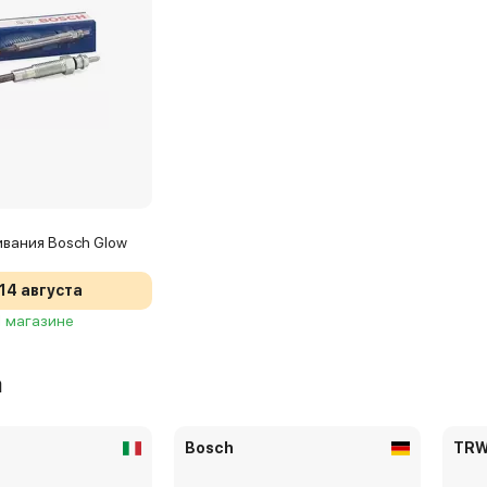
ивания Bosch Glow
14 августа
1 магазине
а
Bosch
TR