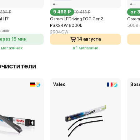
9 466 ₽
от 
384 ₽
10 413 ₽
al H7
Osram LEDriving FOG Gen2
Osram
PSX24W 6000k
5008
отзыв
2604CW
ерез 15 мин
14 августа
9 магазинах
в 1 магазине
очистители
Valeo
Bos