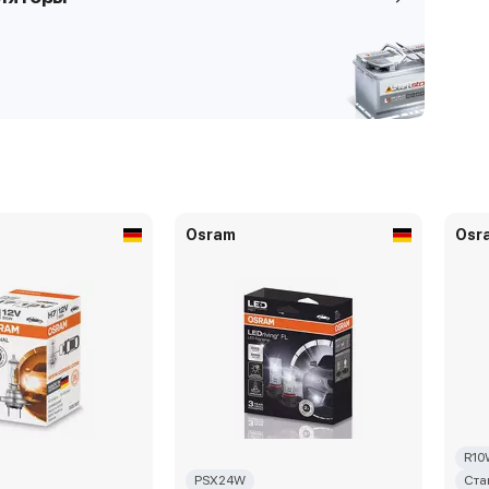
Osram
Osr
R10
PSX24W
Ста