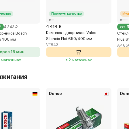
чество
Премиум качество
Мул
4 414 ₽
₽
от 
4 343 ₽
Комплект дворников Valeo
орников Bosch
Стекл
Silencio Flat 650/400 мм
0/400 мм
Plus 
VF843
AP 65
ерез 15 мин
5 магазинах
в 2 магазинах
ажигания
Denso
Den