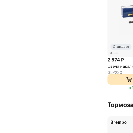
Стандарт
2 874 ₽
Свеча накал
GLP230
в 
Тормоз
Brembo