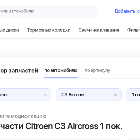
у или автомобилю
Добавить
с
ые диски
Тормозные колодки
Свечи накаливания
Филь
Гараж
Citroen C3 Aircr
ор запчастей
по автомобилю
по артикулу
Сбросить
рите модификацию
части Citroen C3 Aircross
1 пок.