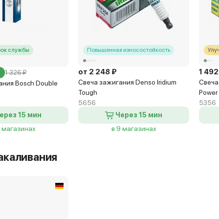
рок службы
Повышенная износостойкость
Улу
от 2 248 ₽
1 492
1 326 ₽
Свеча зажигания Denso Iridium
Свеча
ания Bosch Double
Tough
Power
5656
5356
ерез 15 мин
Через 15 мин
4 магазинах
в 9 магазинах
акаливания