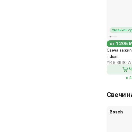
Увеличен с
от 1 205 ₽
Свеча зажиг
Iridium
YR 8 SII 30 W
Ч
в 
Свечи н
Bosch