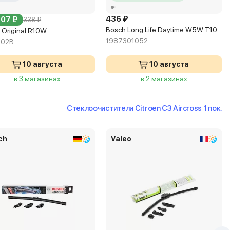
436 ₽
307 ₽
338 ₽
Bosch Long Life Daytime W5W T10
 Original R10W
1987301052
-02B
10 августа
10 августа
в 3 магазинах
в 2 магазинах
Стеклоочистители Citroen C3 Aircross 1 пок.
ch
Valeo