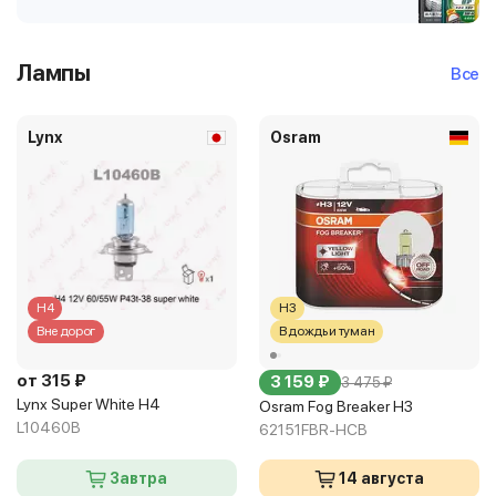
Лампы
Все
Lynx
Osram
H4
H3
Вне дорог
В дождь и туман
от 315 ₽
3 159 ₽
3 475 ₽
Lynx Super White H4
Osram Fog Breaker H3
L10460B
62151FBR-HCB
Завтра
14 августа