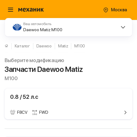
Москва
Ваш автомобиль
Daewoo Matiz M100
Каталог
Daewoo
Matiz
M100
Выберите модификацию
Запчасти Daewoo Matiz
M100
0.8 / 52 л.с
F8CV
FWD
ики
Daewoo Matiz