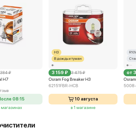
H3
R10
В дождь и туман
Ста
3 159 ₽
от 
384 ₽
3 475 ₽
al H7
Osram Fog Breaker H3
Osram
62151FBR-HCB
5008
отзыв
После 08:15
10 августа
9 магазинах
в 1 магазине
очистители