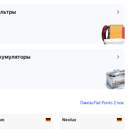
льтры
кумуляторы
Лампы Fiat Punto 2 пок.
am
Neolux