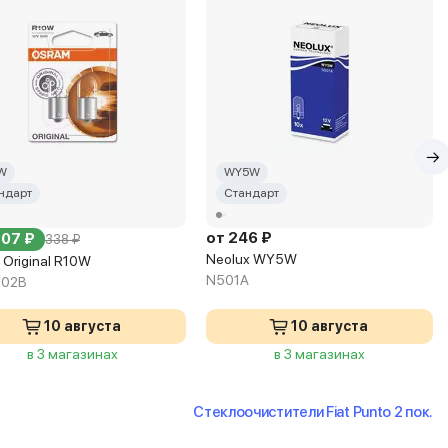
W
WY5W
ндарт
Стандарт
от 246 ₽
307 ₽
338 ₽
Neolux WY5W
 Original R10W
N501A
-02B
10 августа
10 августа
в 3 магазинах
в 3 магазинах
Стеклоочистители Fiat Punto 2 пок.