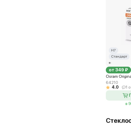
H7
Стандарт
от 349 ₽
Osram Origin
64210
4.0
1 
в 
Стекло