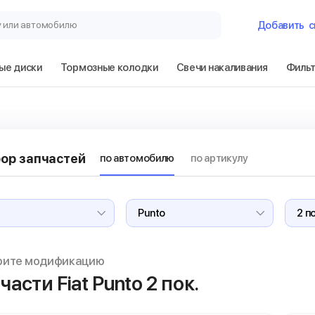
у или автомобилю
Добавить
с
ые диски
Тормозные колодки
Свечи накаливания
Филь
Гараж
Fiat Punto 2 пок.
ор запчастей
по автомобилю
по артикулу
Сбросить
рите модификацию
части Fiat Punto
2 пок.