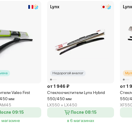
Lynx
Lyn
мена
Недорогой аналог
Мул
от 1 946 ₽
от 1 
тели Valeo First
Стеклоочистители Lynx Hybrid
Стекл
/450 мм
550/450 мм
550/
FAM45
LX550 + LX450
XF550
После 09:15
После 08:15
1 магазине
в 6 магазинах