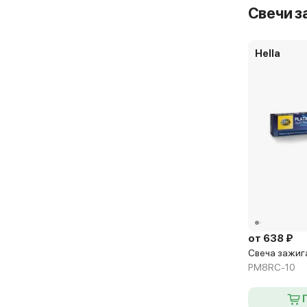
Свечи з
Hella
от 638 ₽
Свеча зажига
PM8RC-10