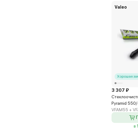
Valeo
Хорошая за
3 307 ₽
Стеклоочисти
Pyramid 550
VFAM55 + V
в 