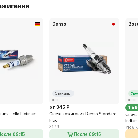
ажигания
Denso
Bos
Стандарт
Уве
от 345 ₽
1 59
ния Hella Platinum
Свеча зажигания Denso Standard
Свеча
Plug
Iridium
3179
YR 6 K
После 09:15
После 09:15