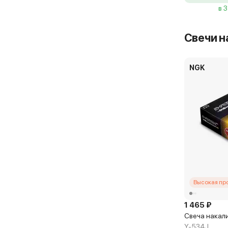
в 
Свечи н
NGK
Высокая пр
1 465 ₽
Свеча накал
Y-534J