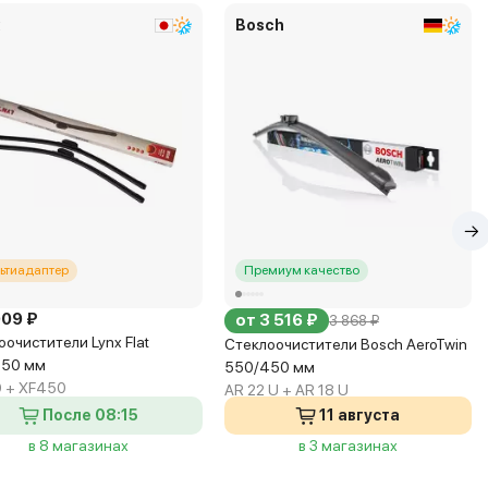
x
Bosch
ьтиадаптер
Премиум качество
909 ₽
от 3 516 ₽
3 868 ₽
оочистители Lynx Flat
Стеклоочистители Bosch AeroTwin
450 мм
550/450 мм
 + XF450
AR 22 U + AR 18 U
После 08:15
11 августа
в 8 магазинах
в 3 магазинах