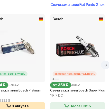
Свечи зажигания Fiat Punto 2 пок.
ch
Bosch
личен срок службы
Высокая производительность
4 ₽
от 359 ₽
1 753 ₽
395 ₽
 зажигания Bosch Platinum
Свеча зажигания Bosch Super Plus
YR 7 DC+
I 332 S
9 августа
После 08:15