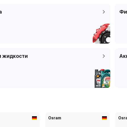
188_
а
Фи
и жидкости
Ак
Osram
Osr