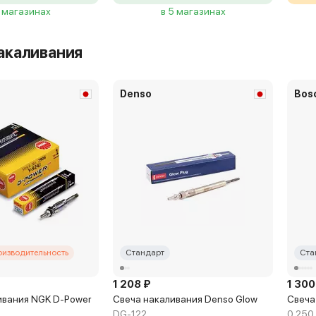
3 магазинах
в 5 магазинах
акаливания
Denso
Bos
оизводительность
Стандарт
Ста
1 208 ₽
1 300
ивания NGK D-Power
Свеча накаливания Denso Glow
Свеча
DG-122
0 250