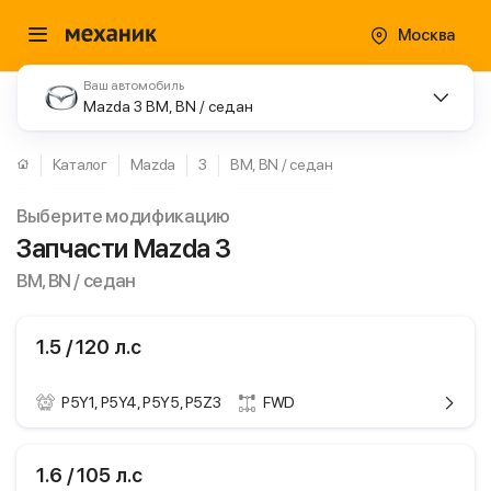
Москва
Ваш автомобиль
Mazda 3 BM, BN / седан
Каталог
Mazda
3
BM, BN / седан
Выберите модификацию
Запчасти Mazda 3
BM, BN / седан
1.5 / 120 л.с
P5Y1, P5Y4, P5Y5, P5Z3
FWD
ики
Mazda 3
1.6 / 105 л.с