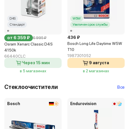
D4S
W5W
Стандарт
Увеличен срок службы
436 ₽
от 6 359 ₽
6 995 ₽
Bosch Long Life Daytime W5W
Osram Xenarc Classic D4S
T10
4150k
1987301052
66440CLC
Через 15 мин
9 августа
в 5 магазинах
в 2 магазинах
Стеклоочистители
Все
Bosch
Endurovision