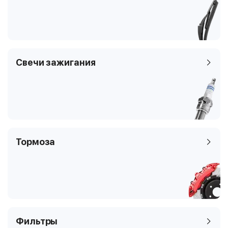
Клапаны
4
Тип платформы
седан
Код кузова
BM_, BN_
Свечи зажигания
Тормоза
Фильтры