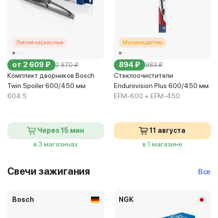
Летние каркасные
Мультиадаптер
от 2 609 ₽
894 ₽
2 870 ₽
983 ₽
Комплект дворников Bosch
Стеклоочистители
Twin Spoiler 600/450 мм
Endurovision Plus 600/450 мм
604 S
EFM-600 + EFM-450
Через 15 мин
11 августа
в 3 магазинах
в 1 магазине
Свечи зажигания
Все
Bosch
NGK