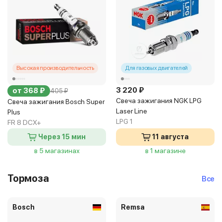
Высокая производительность
Для газовых двигателей
3 220 ₽
от 368 ₽
405 ₽
Свеча зажигания NGK LPG
Свеча зажигания Bosch Super
Laser Line
Plus
LPG 1
FR 8 DCX+
Через 15 мин
11 августа
в 5 магазинах
в 1 магазине
Тормоза
Все
Bosch
Remsa