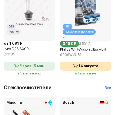
D2S
HB4
Эконом
Чуть белее заводских
от 1 691 ₽
3 183 ₽
3 501 ₽
Lynx D2S 6000k
Philips WhiteVision Ultra HB4
L19135
9006WVUB1
Через 15 мин
14 августа
в 3 магазинах
в 1 магазине
Стеклоочистители
Все
Masuma
Bosch