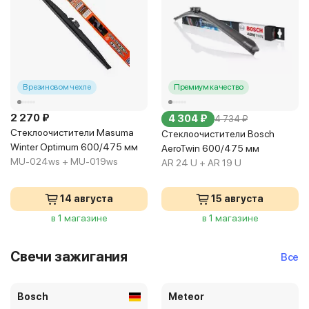
В резиновом чехле
Премиум качество
2 270 ₽
4 304 ₽
4 734 ₽
Стеклоочистители Masuma
Стеклоочистители Bosch
Winter Optimum 600/475 мм
AeroTwin 600/475 мм
MU-024ws + MU-019ws
AR 24 U + AR 19 U
14 августа
15 августа
в 1 магазине
в 1 магазине
Свечи зажигания
Все
Bosch
Meteor