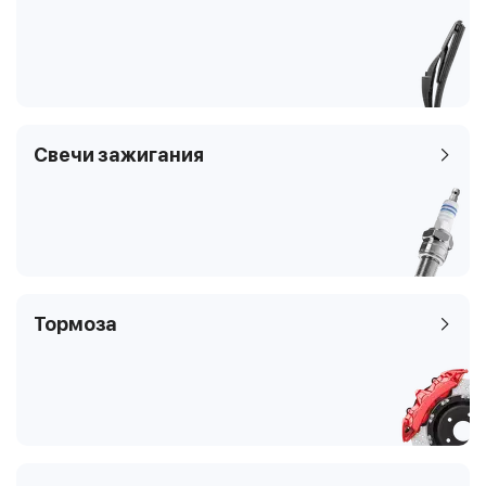
бензин
Код кузова
205.448, A205
6
4
Кабриолет
205.466, A205
Свечи зажигания
Тормоза