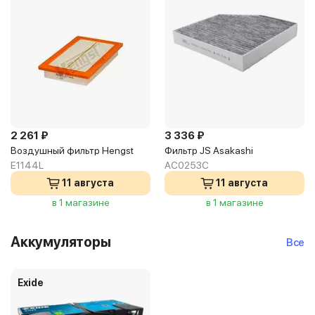
2 261 ₽
3 336 ₽
Воздушный фильтр Hengst
Фильтр JS Asakashi
E1144L
AC0253C
11 августа
11 августа
в 1 магазине
в 1 магазине
Аккумуляторы
Все
Exide