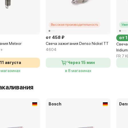
Высокая производительность
Уве
от 458 ₽
от 1
ания Meteor
Свеча зажигания Denso Nickel TT
Свеча
U+
4604
Iridium
FR 7 K
11 августа
Через 15 мин
3 магазинах
в 8 магазинах
акаливания
Bosch
Den