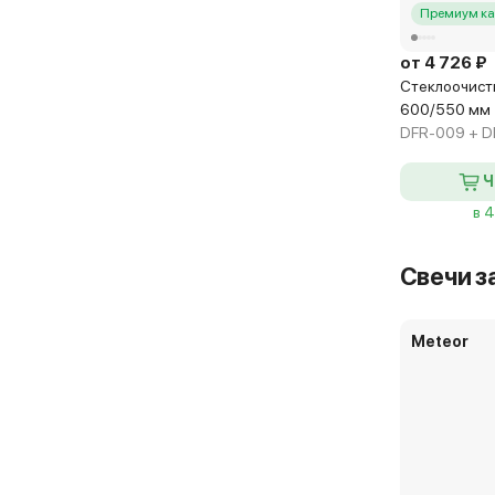
Премиум ка
от 4 726 ₽
Стеклоочисти
600/550 мм
DFR-009 + D
Ч
в 
Свечи з
Meteor