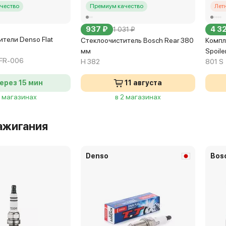
чество
Премиум качество
Лет
937 ₽
4 3
1 031 ₽
тели Denso Flat
Стеклоочиститель Bosch Rear 380
Компл
мм
Spoil
FR-006
H 382
801 S
ерез 15 мин
11 августа
4 магазинах
в 2 магазинах
ажигания
Denso
Bos