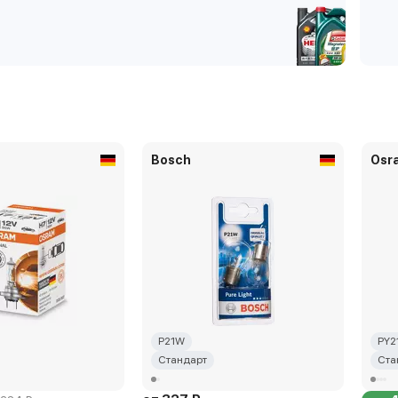
Bosch
Osr
P21W
PY2
Стандарт
Ста