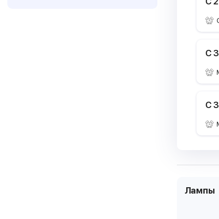
C 2
C 3
C 3
Лампы