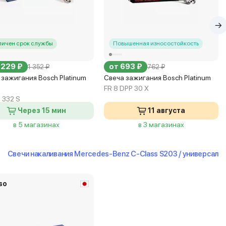
личен срок службы
Повышенная износостойкость
 229 ₽
от 693 ₽
1 352 ₽
762 ₽
 зажигания Bosch Platinum
Свеча зажигания Bosch Platinum
FR 8 DPP 30 X
I 332 S
Через 15 мин
11 августа
в 5 магазинах
в 3 магазинах
Свечи накаливания Mercedes-Benz C-Class S203 / универсал
so