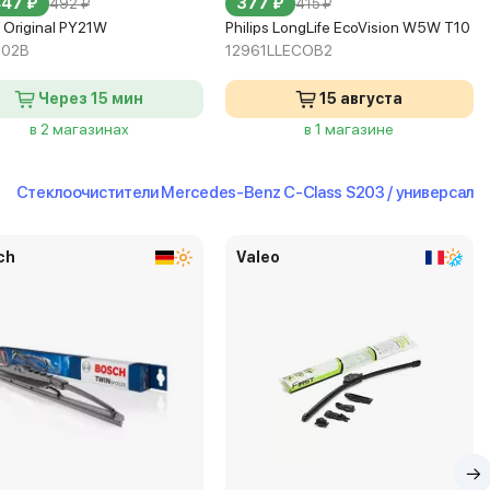
447 ₽
377 ₽
492 ₽
415 ₽
 Original PY21W
Philips LongLife EcoVision W5W T10
-02B
12961LLECOB2
Через 15 мин
15 августа
в 2 магазинах
в 1 магазине
Стеклоочистители Mercedes-Benz C-Class S203 / универсал
ch
Valeo