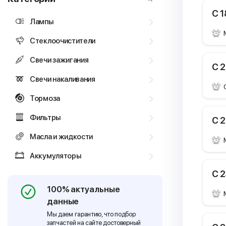
C 1
Лампы
Стеклоочистители
Свечи зажигания
C 2
Свечи накаливания
Тормоза
Фильтры
C 2
Масла и жидкости
Аккумуляторы
C 2
100% актуальные
данные
Мы даем гарантию, что подбор
запчастей на сайте достоверный