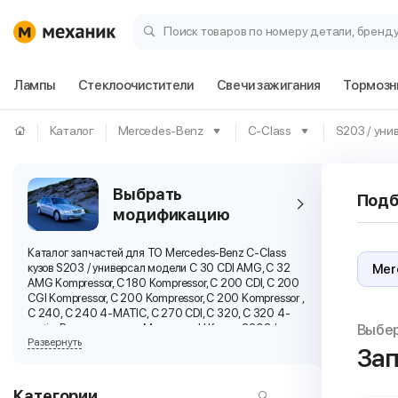
Поиск товаров по номеру детали, бренд
Лампы
Стеклоочистители
Свечи зажигания
Тормозн
Каталог
Mercedes-Benz
C-Class
S203 / уни
Выбрать
Подб
модификацию
Каталог запчастей для ТО Mercedes-Benz C-Class
кузов S203 / универсал модели C 30 CDI AMG, C 32
AMG Kompressor, C 180 Kompressor, C 200 CDI, C 200
CGI Kompressor, C 200 Kompressor, C 200 Kompressor ,
C 240, C 240 4-MATIC, C 270 CDI, C 320, C 320 4-
Выбе
matic. Расходники для Мерседес Ц Класс S203 /
Развернуть
универсал выпуска 2000, 2001, 2002, 2003, 2004 г.
Зап
Категории