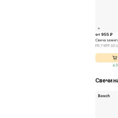
от 955 ₽
Свеча зажиг
FR 7 KPP 33 
в 
Свечи н
Bosch