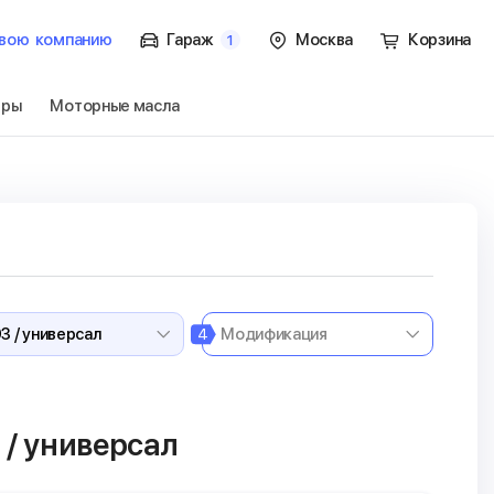
вою
компанию
Гараж
Москва
Корзина
1
тры
Моторные масла
C-Class S203 /
Перейти
4
 / универсал