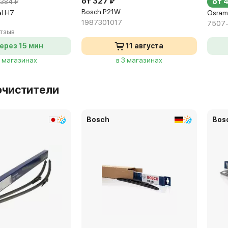
от 327 ₽
от 
384 ₽
Bosch P21W
al H7
Osram
1987301017
7507
отзыв
ерез 15 мин
11 августа
9 магазинах
в 3 магазинах
очистители
Bosch
Bos