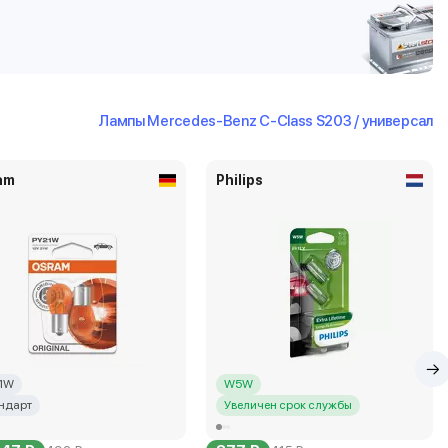
Лампы Mercedes-Benz C-Class S203 / универсал
am
Philips
1W
W5W
ндарт
Увеличен срок службы