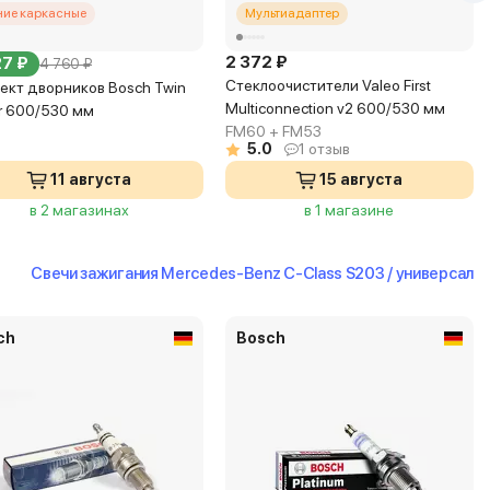
ние каркасные
Мультиадаптер
2 372 ₽
27 ₽
4 760 ₽
Стеклоочистители Valeo First
ект дворников Bosch Twin
Multiconnection v2 600/530 мм
er 600/530 мм
FM60 + FM53
5.0
1 отзыв
11 августа
15 августа
в 2 магазинах
в 1 магазине
Свечи зажигания Mercedes-Benz C-Class S203 / универсал
ch
Bosch