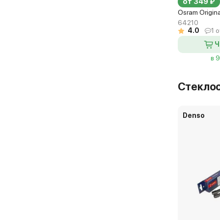
от 349 ₽
Osram Origin
64210
4.0
1 
Ч
в 
Стекло
Denso