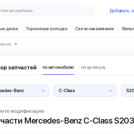
у или автомобилю
Добавить
с
ые диски
Тормозные колодки
Свечи накаливания
Филь
Гараж
версал
Mercedes-Benz 
универсал
ор запчастей
по автомобилю
по артикулу
Сбросить
рите модификацию
части Mercedes-Benz C-Class
S203