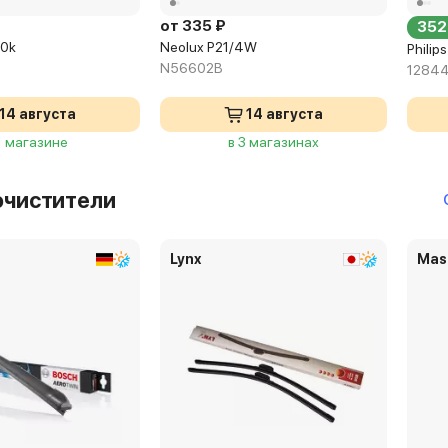
от 335 ₽
352
00k
Neolux P21/4W
Philip
N56602B
1284
14 августа
14 августа
1 магазине
в 3 магазинах
очистители
Lynx
Mas