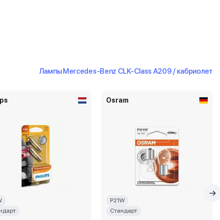
Лампы Mercedes-Benz CLK-Class A209 / кабриолет
ips
Osram
W
P21W
ндарт
Стандарт