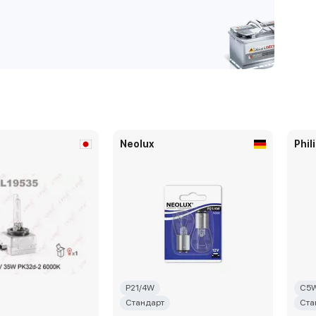
Neolux
Phil
P21/4W
C5
Стандарт
Ста