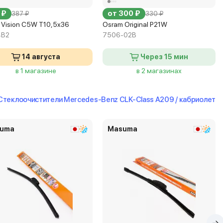
 ₽
от 300 ₽
387 ₽
330 ₽
s Vision C5W T10,5x36
Osram Original P21W
4B2
7506-02B
14 августа
Через 15 мин
в 1 магазине
в 2 магазинах
Стеклоочистители Mercedes-Benz CLK-Class A209 / кабриолет
uma
Masuma