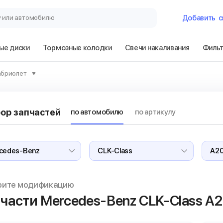
у или автомобилю
Добавить
с
ые диски
Тормозные колодки
Свечи накаливания
Филь
Гараж
абриолет
Mercedes-Benz 
кабриолет
ор запчастей
по автомобилю
по артикулу
Сбросить
рите модификацию
части Mercedes-Benz CLK-Class
A2