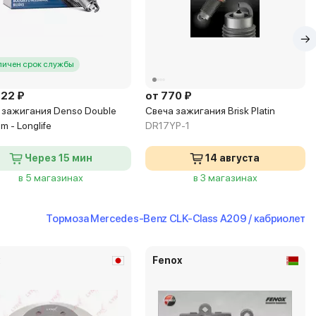
личен срок службы
222 ₽
от 770 ₽
 зажигания Denso Double
Свеча зажигания Brisk Platin
um - Longlife
DR17YP-1
Через 15 мин
14 августа
в 5 магазинах
в 3 магазинах
Тормоза Mercedes-Benz CLK-Class A209 / кабриолет
x
Fenox