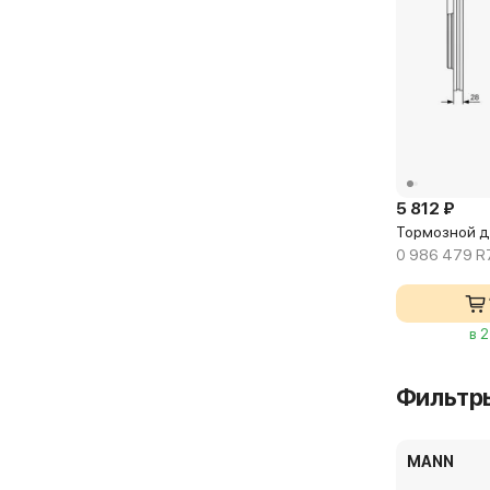
5 812 ₽
Тормозной д
0 986 479 R
в 
Фильтр
MANN