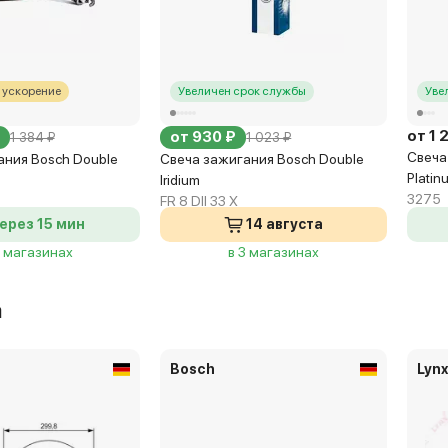
 ускорение
Увеличен срок службы
Уве
от 1 
от 930 ₽
1 384 ₽
1 023 ₽
Свеча
ания Bosch Double
Свеча зажигания Bosch Double
Platin
Iridium
3275
FR 8 DII 33 X
ерез 15 мин
14 августа
6 магазинах
в 3 магазинах
а
Bosch
Lyn