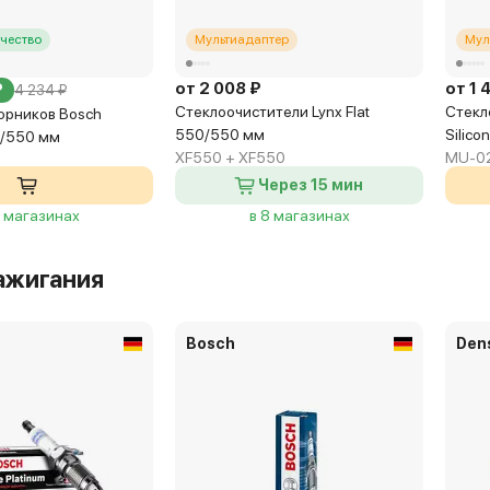
чество
Мультиадаптер
Мул
от 2 008 ₽
от 1 
₽
4 234 ₽
Стеклоочистители Lynx Flat
Стекл
орников Bosch
550/550 мм
Silic
0/550 мм
XF550 + XF550
MU-02
Через 15 мин
4 магазинах
в 8 магазинах
ажигания
Bosch
Den