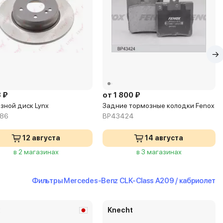
 ₽
от 1 800 ₽
зной диск Lynx
Задние тормозные колодки Fenox
686
BP43424
12 августа
14 августа
в 2 магазинах
в 3 магазинах
Фильтры Mercedes-Benz CLK-Class A209 / кабриолет
x
Knecht