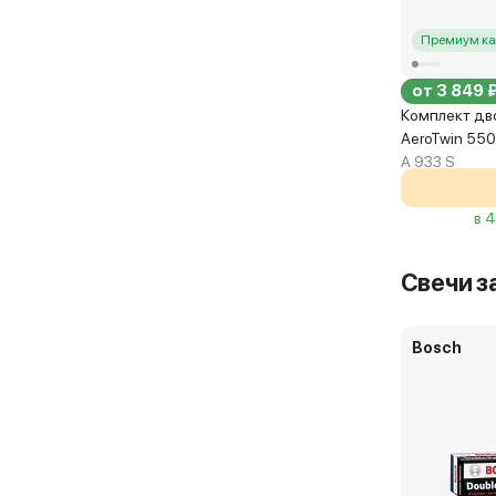
Премиум ка
от 3 849 
Комплект дв
AeroTwin 55
A 933 S
в 
Свечи з
Bosch