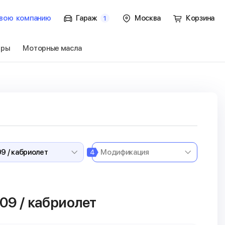
вою
компанию
Гараж
Москва
Корзина
1
тры
Моторные масла
CLK-Class A209 /
Перейти
4
09 / кабриолет