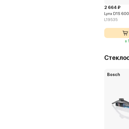
2 664 ₽
Lynx D1S 60
L19535
в 
Стекло
Bosch