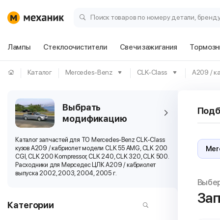
Поиск товаров по номеру детали, бренд
Лампы
Стеклоочистители
Свечи зажигания
Тормозн
Каталог
Mercedes-Benz
CLK-Class
A209 / к
Выбрать
Подб
модификацию
Каталог запчастей для ТО Mercedes-Benz CLK-Class
кузов A209 / кабриолет модели CLK 55 AMG, CLK 200
CGI, CLK 200 Kompressor, CLK 240, CLK 320, CLK 500.
Расходники для Мерседес ЦЛК A209 / кабриолет
выпуска 2002, 2003, 2004, 2005 г.
Выбе
Зап
Категории