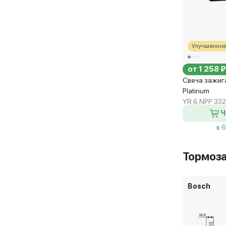
Улучшенное
от 1 258 ₽
Свеча зажиг
Platinum
YR 6 NPP 332
Ч
в 
Тормоз
Bosch