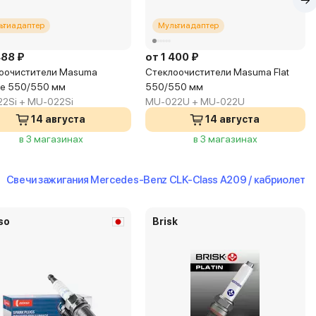
ьтиадаптер
Мультиадаптер
488 ₽
от 1 400 ₽
оочистители Masuma
Стеклоочистители Masuma Flat
one 550/550 мм
550/550 мм
2Si + MU-022Si
MU-022U + MU-022U
14 августа
14 августа
в 3 магазинах
в 3 магазинах
Свечи зажигания Mercedes-Benz CLK-Class A209 / кабриолет
so
Brisk