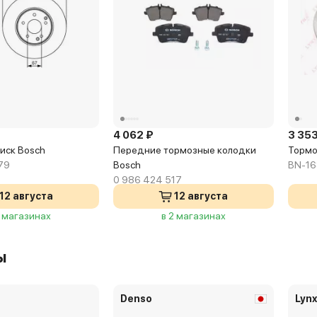
4 062 ₽
3 353
иск Bosch
Передние тормозные колодки
Тормо
79
Bosch
BN-1
0 986 424 517
12 августа
12 августа
2 магазинах
в 2 магазинах
ы
Denso
Lyn