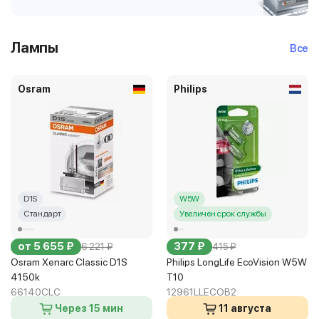
Лампы
Все
Osram
Philips
D1S
W5W
Стандарт
Увеличен срок службы
от 5 655 ₽
377 ₽
6 221 ₽
415 ₽
Osram Xenarc Classic D1S
Philips LongLife EcoVision W5W
4150k
T10
66140CLC
12961LLECOB2
Через 15 мин
11 августа