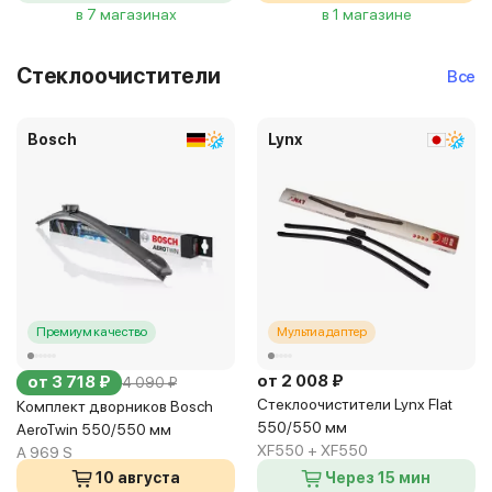
в 7 магазинах
в 1 магазине
Стеклоочистители
Все
Bosch
Lynx
Премиум качество
Мультиадаптер
от 2 008 ₽
от 3 718 ₽
4 090 ₽
Стеклоочистители Lynx Flat
Комплект дворников Bosch
550/550 мм
AeroTwin 550/550 мм
XF550 + XF550
A 969 S
10 августа
Через 15 мин